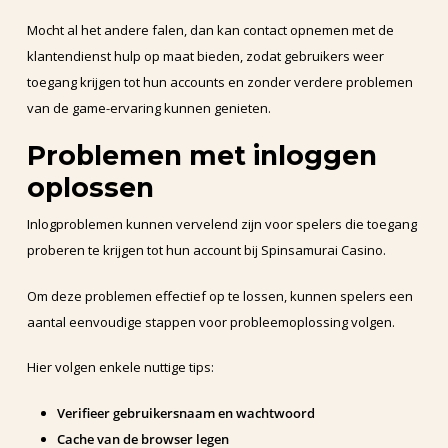
Mocht al het andere falen, dan kan contact opnemen met de
klantendienst hulp op maat bieden, zodat gebruikers weer
toegang krijgen tot hun accounts en zonder verdere problemen
van de game-ervaring kunnen genieten.
Problemen met inloggen
oplossen
Inlogproblemen kunnen vervelend zijn voor spelers die toegang
proberen te krijgen tot hun account bij Spinsamurai Casino.
Om deze problemen effectief op te lossen, kunnen spelers een
aantal eenvoudige stappen voor probleemoplossing volgen.
Hier volgen enkele nuttige tips:
Verifieer gebruikersnaam en wachtwoord
Cache van de browser legen