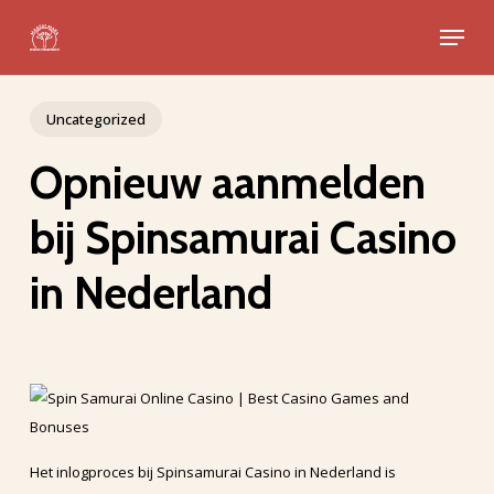
Skip
Menu
to
Close
main
Menu
content
Uncategorized
Opnieuw aanmelden
bij Spinsamurai Casino
in Nederland
Het inlogproces bij Spinsamurai Casino in Nederland is