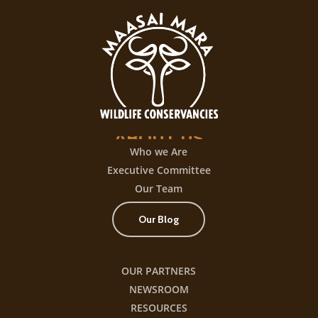
experiencia
de
juego
con
+300
título
ABOUT
US
Who we Are
Executive Committee
Our Team
Our Blog
OUR PARTNERS
NEWSROOM
RESOURCES