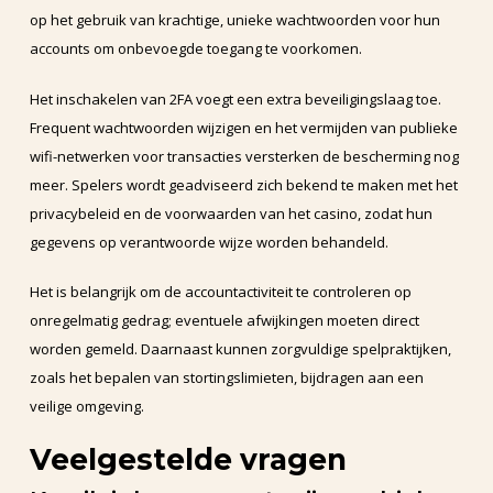
op het gebruik van krachtige, unieke wachtwoorden voor hun
accounts om onbevoegde toegang te voorkomen.
Het inschakelen van 2FA voegt een extra beveiligingslaag toe.
Frequent wachtwoorden wijzigen en het vermijden van publieke
wifi-netwerken voor transacties versterken de bescherming nog
meer. Spelers wordt geadviseerd zich bekend te maken met het
privacybeleid en de voorwaarden van het casino, zodat hun
gegevens op verantwoorde wijze worden behandeld.
Het is belangrijk om de accountactiviteit te controleren op
onregelmatig gedrag; eventuele afwijkingen moeten direct
worden gemeld. Daarnaast kunnen zorgvuldige spelpraktijken,
zoals het bepalen van stortingslimieten, bijdragen aan een
veilige omgeving.
Veelgestelde vragen