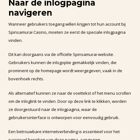
Naar de inlogpagina
navigeren
Wanneer gebruikers toegang willen krijgen tot hun account bij
Spinsamurai Casino, moeten ze eerst de speciale inlogpagina
vinden.
Dit kan doorgaans via de officiële Spinsamurai-website.
Gebruikers kunnen de inlogoptie gemakkelijk vinden, die
prominent op de homepage wordt weergegeven, vaak in de
bovenhoek rechts.
Als alternatief kunnen ze naar de voettekst of het menu scrollen
om de inloglink te vinden. Door op deze link te klikken, worden
ze doorgestuurd naar de inlogpagina, waar de
gebruikersinterface is ontworpen voor eenvoudig gebruik.
Een betrouwbare internetverbinding is essentieel voor het
succesvol bereiken van deze pagina, aangezien