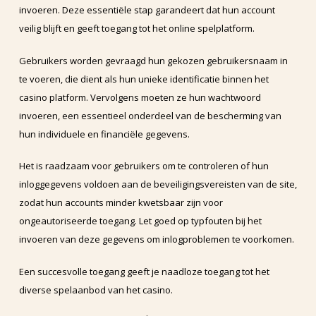
invoeren. Deze essentiële stap garandeert dat hun account
veilig blijft en geeft toegang tot het online spelplatform.
Gebruikers worden gevraagd hun gekozen gebruikersnaam in
te voeren, die dient als hun unieke identificatie binnen het
casino platform. Vervolgens moeten ze hun wachtwoord
invoeren, een essentieel onderdeel van de bescherming van
hun individuele en financiële gegevens.
Het is raadzaam voor gebruikers om te controleren of hun
inloggegevens voldoen aan de beveiligingsvereisten van de site,
zodat hun accounts minder kwetsbaar zijn voor
ongeautoriseerde toegang. Let goed op typfouten bij het
invoeren van deze gegevens om inlogproblemen te voorkomen.
Een succesvolle toegang geeft je naadloze toegang tot het
diverse spelaanbod van het casino.