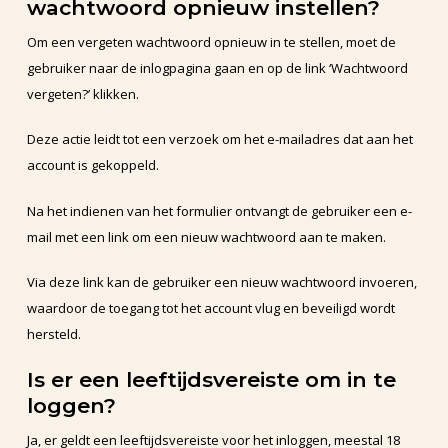
wachtwoord opnieuw instellen?
Om een vergeten wachtwoord opnieuw in te stellen, moet de
gebruiker naar de inlogpagina gaan en op de link ‘Wachtwoord
vergeten?’ klikken.
Deze actie leidt tot een verzoek om het e-mailadres dat aan het
account is gekoppeld.
Na het indienen van het formulier ontvangt de gebruiker een e-
mail met een link om een nieuw wachtwoord aan te maken.
Via deze link kan de gebruiker een nieuw wachtwoord invoeren,
waardoor de toegang tot het account vlug en beveiligd wordt
hersteld.
Is er een leeftijdsvereiste om in te
loggen?
Ja, er geldt een leeftijdsvereiste voor het inloggen, meestal 18