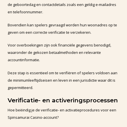
de geboortedag en contactdetails zoals een geldig e-mailadres
en telefoonnummer.
Bovendien kan spelers gevraagd worden hun woonadres op te
geven om een correcte verificatie te verzekeren.
Voor overboekingen zijn ook financiële gegevens benodigd,
waaronder de gekozen betaalmethoden en relevante
accountinformatie.
Deze stap is essentieel om te verifiëren of spelers voldoen aan
de minimumleeftijdseisen en leven in een jurisdictie waar dit is
gepermitteerd.
Verificatie- en activeringsprocessen
Hoe beëindig je de verificatie- en activatieprocedures voor een
Spinsamurai Casino-account?