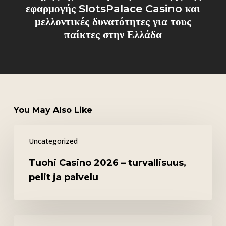
εφαρμογής SlotsPalace Casino και
μελλοντικές δυνατότητες για τους
παίκτες στην Ελλάδα
You May Also Like
Tuohi
Uncategorized
Casino
2026
Tuohi Casino 2026 – turvallisuus,
–
pelit ja palvelu
turvallisuus,
pelit
ja
Possu
palvelu