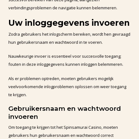
verbindingsproblemen de navigatie kunnen belemmeren.
Uw inloggegevens invoeren
Zodra gebruikers het inlogscherm bereiken, wordt hen gevraagd
hun gebruikersnaam en wachtwoord in te voeren.
Nauwkeurige invoer is essentieel voor succesvolle toegang;
fouten in deze inloggegevens kunnen inloggen belemmeren.
Als er problemen optreden, moeten gebruikers mogelijk
veelvoorkomende inlogproblemen oplossen om weer toegang
te krijgen.
Gebruikersnaam en wachtwoord
invoeren
Om toegang te krijgen tot het Spinsamurai Casino, moeten
gebruikers hun gebruikersnaam en wachtwoord correct