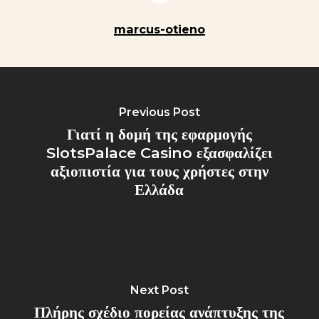
marcus-otieno
Previous Post
Γιατί η δομή της εφαρμογής
SlotsPalace Casino εξασφαλίζει
αξιοπιστία για τους χρήστες στην
Ελλάδα
Next Post
Πλήρης σχέδιο πορείας ανάπτυξης της