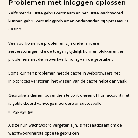
Problemen met inloggen oplossen
Zelfs met de juiste gebruikersnaam en het juiste wachtwoord
kunnen gebruikers inlogproblemen ondervinden bij Spinsamurai
Casino.
Veelvoorkomende problemen zijn onder andere
serverstoringen, die de toegang tijdelijk kunnen blokkeren, en
problemen met de netwerkverbinding van de gebruiker.
Soms kunnen problemen met de cache in webbrowsers het
inlogproces verstoren; het wissen van de cache helpt dan vaak.
Gebruikers dienen bovendien te controleren of hun account niet
is geblokkeerd vanwege meerdere onsuccesvolle
inlogpogingen.
Als ze hun wachtwoord vergeten zijn, is het raadzaam om de
wachtwoordhersteloptie te gebruiken.