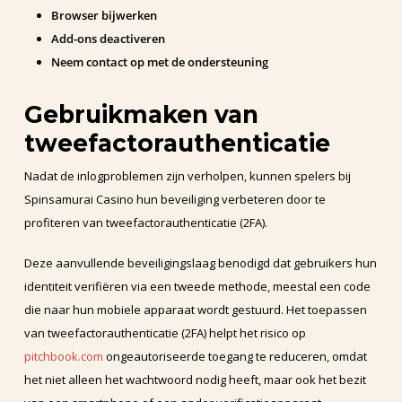
Browser bijwerken
Add-ons deactiveren
Neem contact op met de ondersteuning
Gebruikmaken van
tweefactorauthenticatie
Nadat de inlogproblemen zijn verholpen, kunnen spelers bij
Spinsamurai Casino hun beveiliging verbeteren door te
profiteren van tweefactorauthenticatie (2FA).
Deze aanvullende beveiligingslaag benodigd dat gebruikers hun
identiteit verifiëren via een tweede methode, meestal een code
die naar hun mobiele apparaat wordt gestuurd. Het toepassen
van tweefactorauthenticatie (2FA) helpt het risico op
pitchbook.com
ongeautoriseerde toegang te reduceren, omdat
het niet alleen het wachtwoord nodig heeft, maar ook het bezit