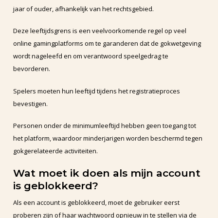
jaar of ouder, afhankelijk van het rechtsgebied.
Deze leeftijdsgrens is een veelvoorkomende regel op veel
online gamingplatforms om te garanderen dat de gokwetgeving
wordt nageleefd en om verantwoord speelgedrag te
bevorderen.
Spelers moeten hun leeftijd tijdens het registratieproces
bevestigen.
Personen onder de minimumleeftijd hebben geen toegang tot
het platform, waardoor minderjarigen worden beschermd tegen
gokgerelateerde activiteiten.
Wat moet ik doen als mijn account
is geblokkeerd?
Als een account is geblokkeerd, moet de gebruiker eerst
proberen zijn of haar wachtwoord opnieuw in te stellen via de