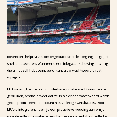
Bovendien helpt MFA u om ongeautoriseerde toegangspogingen
snel te detecteren. Wanneer u een inlogwaarschuwing ontvangt
die u niet zelf hebt geïnitieerd, kunt u uw wachtwoord direct
wijzigen.
MFA moedigt je ook aan om sterkere, unieke wachtwoorden te
gebruiken, omdat je weet dat zelfs als er één wachtwoord wordt
gecompromitteerd, je account niet volledig kwetsbaar is. Door
MFA te integreren, neem je een proactieve houding aan om je
waardevolle informatie te beschermen en je veiligheid volledig