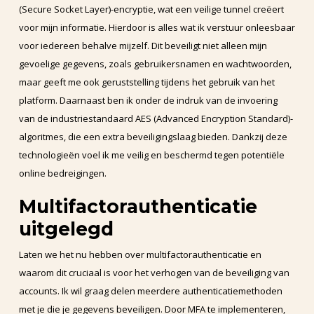
(Secure Socket Layer)-encryptie, wat een veilige tunnel creëert
voor mijn informatie. Hierdoor is alles wat ik verstuur onleesbaar
voor iedereen behalve mijzelf. Dit beveiligt niet alleen mijn
gevoelige gegevens, zoals gebruikersnamen en wachtwoorden,
maar geeft me ook geruststelling tijdens het gebruik van het
platform. Daarnaast ben ik onder de indruk van de invoering
van de industriestandaard AES (Advanced Encryption Standard)-
algoritmes, die een extra beveiligingslaag bieden. Dankzij deze
technologieën voel ik me veilig en beschermd tegen potentiële
online bedreigingen.
Multifactorauthenticatie
uitgelegd
Laten we het nu hebben over multifactorauthenticatie en
waarom dit cruciaal is voor het verhogen van de beveiliging van
accounts. Ik wil graag delen meerdere authenticatiemethoden
met je die je gegevens beveiligen. Door MFA te implementeren,