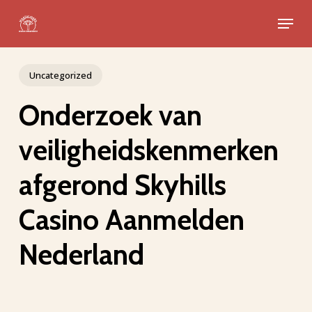
Skip
Menu
to
Close
main
Menu
content
Uncategorized
Onderzoek van
veiligheidskenmerken
afgerond Skyhills
Casino Aanmelden
Nederland