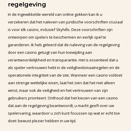
regelgeving
In de ingewikkelde wereld van online gokken kan ik u
verzekeren dat het naleven van juridische voorschriften cruciaal
is voor elk casino, inclusief Skyhills. Deze voorschriften zijn
ontworpen om spelers te beschermen en eerlijk spel te
garanderen. Ik heb geleerd dat de naleving van de regelgeving
door een casino getuigt van hun toewijding aan
verantwoordelijkheid en transparantie. Het is essentieel dat u
als speler vertrouwen hebt in de veiligheidsmaatregelen en de
operationele integriteit van de site. Wanneer een casino voldoet
aan strenge wettelijke eisen, laat het zien dat het niet alleen
winst, maar ook de veiligheid en het vertrouwen van zijn
gebruikers prioriteert. Onthoud dat het kiezen van een casino
dat aan de regelgeving beantwoordt, u macht geeft over uw
spelervaring, waardoor u zich kunt focussen op wat er echt toe
doet: bewust plezier hebben in uw tijd.