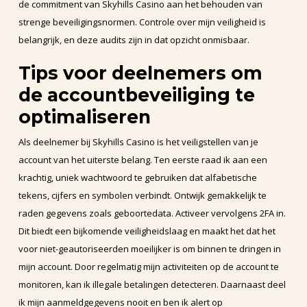
de commitment van Skyhills Casino aan het behouden van
strenge beveiligingsnormen. Controle over mijn veiligheid is
belangrijk, en deze audits zijn in dat opzicht onmisbaar.
Tips voor deelnemers om
de accountbeveiliging te
optimaliseren
Als deelnemer bij Skyhills Casino is het veiligstellen van je
account van het uiterste belang. Ten eerste raad ik aan een
krachtig, uniek wachtwoord te gebruiken dat alfabetische
tekens, cijfers en symbolen verbindt. Ontwijk gemakkelijk te
raden gegevens zoals geboortedata. Activeer vervolgens 2FA in.
Dit biedt een bijkomende veiligheidslaag en maakt het dat het
voor niet-geautoriseerden moeilijker is om binnen te dringen in
mijn account. Door regelmatig mijn activiteiten op de account te
monitoren, kan ik illegale betalingen detecteren. Daarnaast deel
ik mijn aanmeldgegevens nooit en ben ik alert op