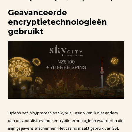
Geavanceerde
encryptietechnologieën
gebruikt
Tijdens het inlogproces van Skyhills Casino kan ik niet anders
dan de vooruitstrevende encryptietechnologieën waarderen die
mijn gegevens afschermen. Het casino maakt gebruik van SSL