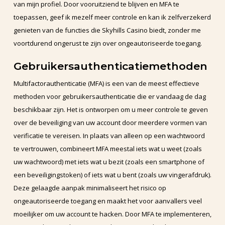
van mijn profiel. Door vooruitziend te blijven en MFA te
toepassen, geef ik mezelf meer controle en kan ik zelfverzekerd
genieten van de functies die Skyhills Casino biedt, zonder me
voortdurend ongerust te zijn over ongeautoriseerde toegang.
Gebruikersauthenticatiemethoden
Multifactorauthenticatie (MFA) is een van de meest effectieve
methoden voor gebruikersauthenticatie die er vandaag de dag
beschikbaar zijn. Het is ontworpen om u meer controle te geven
over de beveiliging van uw account door meerdere vormen van
verificatie te vereisen. In plaats van alleen op een wachtwoord
te vertrouwen, combineert MFA meestal iets wat u weet (zoals
uw wachtwoord) met iets wat u bezit (zoals een smartphone of
een beveiligingstoken) of iets wat u bent (zoals uw vingerafdruk).
Deze gelaagde aanpak minimaliseert het risico op
ongeautoriseerde toegang en maakt het voor aanvallers veel
moeilijker om uw account te hacken. Door MFA te implementeren,