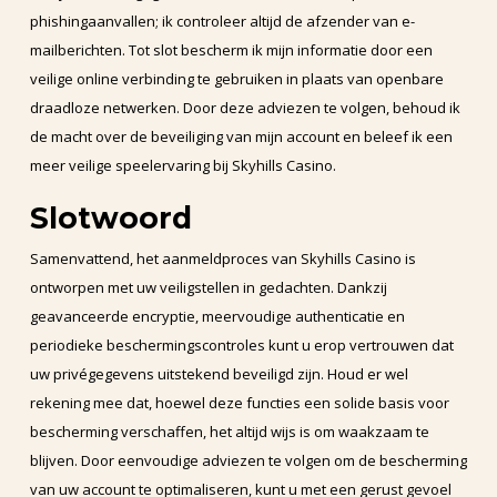
phishingaanvallen; ik controleer altijd de afzender van e-
mailberichten. Tot slot bescherm ik mijn informatie door een
veilige online verbinding te gebruiken in plaats van openbare
draadloze netwerken. Door deze adviezen te volgen, behoud ik
de macht over de beveiliging van mijn account en beleef ik een
meer veilige speelervaring bij Skyhills Casino.
Slotwoord
Samenvattend, het aanmeldproces van Skyhills Casino is
ontworpen met uw veiligstellen in gedachten. Dankzij
geavanceerde encryptie, meervoudige authenticatie en
periodieke beschermingscontroles kunt u erop vertrouwen dat
uw privégegevens uitstekend beveiligd zijn. Houd er wel
rekening mee dat, hoewel deze functies een solide basis voor
bescherming verschaffen, het altijd wijs is om waakzaam te
blijven. Door eenvoudige adviezen te volgen om de bescherming
van uw account te optimaliseren, kunt u met een gerust gevoel