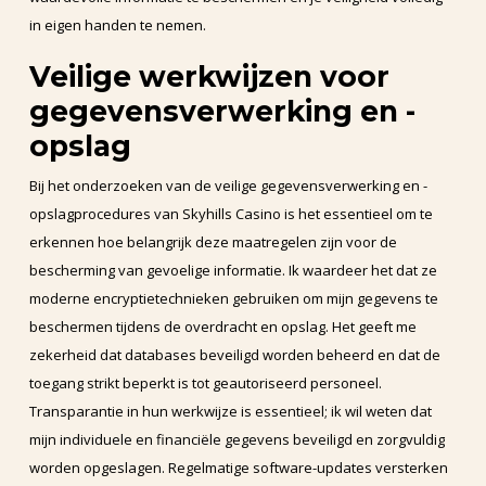
in eigen handen te nemen.
Veilige werkwijzen voor
gegevensverwerking en -
opslag
Bij het onderzoeken van de veilige gegevensverwerking en -
opslagprocedures van Skyhills Casino is het essentieel om te
erkennen hoe belangrijk deze maatregelen zijn voor de
bescherming van gevoelige informatie. Ik waardeer het dat ze
moderne encryptietechnieken gebruiken om mijn gegevens te
beschermen tijdens de overdracht en opslag. Het geeft me
zekerheid dat databases beveiligd worden beheerd en dat de
toegang strikt beperkt is tot geautoriseerd personeel.
Transparantie in hun werkwijze is essentieel; ik wil weten dat
mijn individuele en financiële gegevens beveiligd en zorgvuldig
worden opgeslagen. Regelmatige software-updates versterken