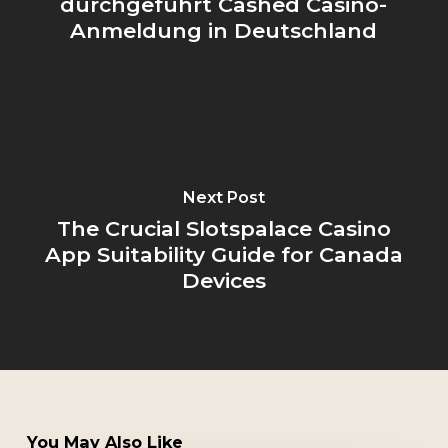
durchgeführt Cashed Casino-
Anmeldung in Deutschland
Next Post
The Crucial Slotspalace Casino
App Suitability Guide for Canada
Devices
You May Also Like