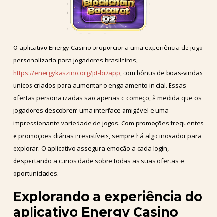
O aplicativo Energy Casino proporciona uma experiência de jogo
personalizada para jogadores brasileiros,
https://energykaszino.org/pt-br/app
, com bônus de boas-vindas
únicos criados para aumentar o engajamento inicial. Essas
ofertas personalizadas são apenas o começo, à medida que os
jogadores descobrem uma interface amigável e uma
impressionante variedade de jogos. Com promoções frequentes
e promoções diárias irresistíveis, sempre há algo inovador para
explorar. O aplicativo assegura emoção a cada login,
despertando a curiosidade sobre todas as suas ofertas e
oportunidades.
Explorando a experiência do
aplicativo Energy Casino