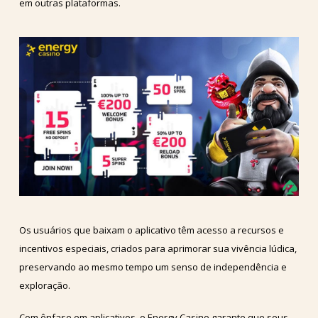
em outras plataformas.
Os usuários que baixam o aplicativo têm acesso a recursos e
incentivos especiais, criados para aprimorar sua vivência lúdica,
preservando ao mesmo tempo um senso de independência e
exploração.
Com ênfase em aplicativos, o Energy Casino garante que seus