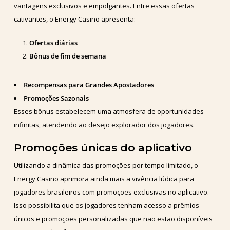
vantagens exclusivos e empolgantes. Entre essas ofertas
cativantes, o Energy Casino apresenta:
Ofertas diárias
Bônus de fim de semana
Recompensas para Grandes Apostadores
Promoções Sazonais
Esses bônus estabelecem uma atmosfera de oportunidades
infinitas, atendendo ao desejo explorador dos jogadores.
Promoções únicas do aplicativo
Utilizando a dinâmica das promoções por tempo limitado, o
Energy Casino aprimora ainda mais a vivência lúdica para
jogadores brasileiros com promoções exclusivas no aplicativo.
Isso possibilita que os jogadores tenham acesso a prêmios
únicos e promoções personalizadas que não estão disponíveis