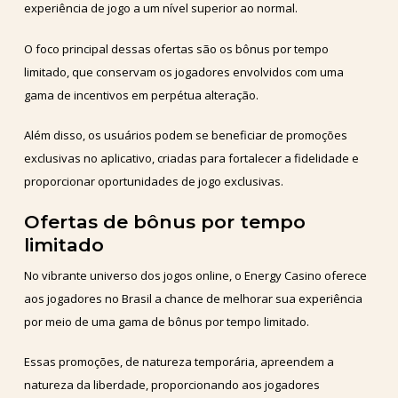
experiência de jogo a um nível superior ao normal.
O foco principal dessas ofertas são os bônus por tempo
limitado, que conservam os jogadores envolvidos com uma
gama de incentivos em perpétua alteração.
Além disso, os usuários podem se beneficiar de promoções
exclusivas no aplicativo, criadas para fortalecer a fidelidade e
proporcionar oportunidades de jogo exclusivas.
Ofertas de bônus por tempo
limitado
No vibrante universo dos jogos online, o Energy Casino oferece
aos jogadores no Brasil a chance de melhorar sua experiência
por meio de uma gama de bônus por tempo limitado.
Essas promoções, de natureza temporária, apreendem a
natureza da liberdade, proporcionando aos jogadores