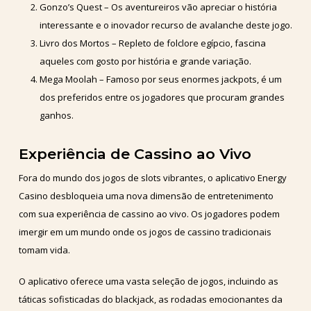
Gonzo’s Quest – Os aventureiros vão apreciar o história
interessante e o inovador recurso de avalanche deste jogo.
Livro dos Mortos – Repleto de folclore egípcio, fascina
aqueles com gosto por história e grande variação.
Mega Moolah – Famoso por seus enormes jackpots, é um
dos preferidos entre os jogadores que procuram grandes
ganhos.
Experiência de Cassino ao Vivo
Fora do mundo dos jogos de slots vibrantes, o aplicativo Energy
Casino desbloqueia uma nova dimensão de entretenimento
com sua experiência de cassino ao vivo. Os jogadores podem
imergir em um mundo onde os jogos de cassino tradicionais
tomam vida.
O aplicativo oferece uma vasta seleção de jogos, incluindo as
táticas sofisticadas do blackjack, as rodadas emocionantes da