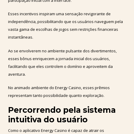
participação inicial com a interface.
Esses incentivos inspiram uma sensação revigorante de
independência, possibilitando que os usuários naveguem pela
vasta gama de escolhas de jogos sem restrições financeiras
instantâneas.
Ao se envolverem no ambiente pulsante dos divertimentos,
esses bônus enriquecem a jornada inicial dos usuários,
facilitando que eles controlem o domínio e aproveitem da
aventura.
No animado ambiente do Energy Casino, esses prêmios
representam tanto possibilidade quanto exploração.
Percorrendo pela sistema
intuitiva do usuário
Como o aplicativo Energy Casino é capaz de atrair os