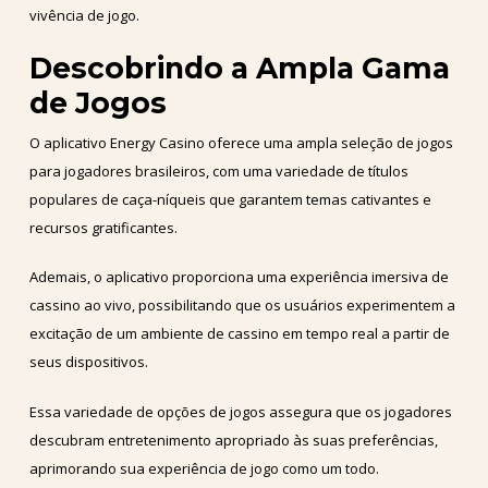
vivência de jogo.
Descobrindo a Ampla Gama
de Jogos
O aplicativo Energy Casino oferece uma ampla seleção de jogos
para jogadores brasileiros, com uma variedade de títulos
populares de caça-níqueis que garantem temas cativantes e
recursos gratificantes.
Ademais, o aplicativo proporciona uma experiência imersiva de
cassino ao vivo, possibilitando que os usuários experimentem a
excitação de um ambiente de cassino em tempo real a partir de
seus dispositivos.
Essa variedade de opções de jogos assegura que os jogadores
descubram entretenimento apropriado às suas preferências,
aprimorando sua experiência de jogo como um todo.