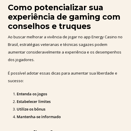
Como potencializar sua
experiência de gaming com
conselhos e truques
Ao buscar melhorar a vivência de jogar no app Energy Casino no
Brasil, estratégias veteranas e técnicas sagazes podem
aumentar consideravelmente a experiência e os desempenhos
dos jogadores.
É possível adotar essas dicas para aumentar sua liberdade e
sucesso:
Entenda os jogos
Estabelecer limites
Utilize os bônus
Mantenha-se informado