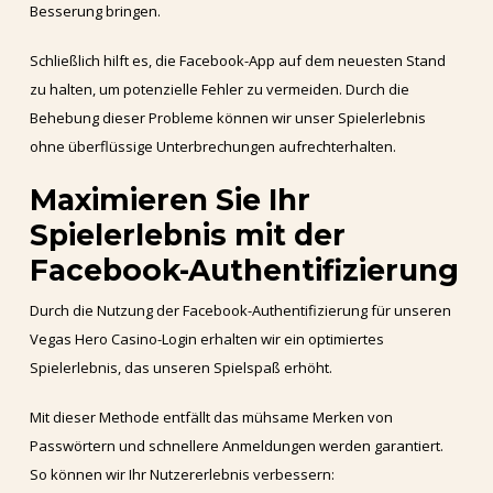
Besserung bringen.
Schließlich hilft es, die Facebook-App auf dem neuesten Stand
zu halten, um potenzielle Fehler zu vermeiden. Durch die
Behebung dieser Probleme können wir unser Spielerlebnis
ohne überflüssige Unterbrechungen aufrechterhalten.
Maximieren Sie Ihr
Spielerlebnis mit der
Facebook-Authentifizierung
Durch die Nutzung der Facebook-Authentifizierung für unseren
Vegas Hero Casino-Login erhalten wir ein optimiertes
Spielerlebnis, das unseren Spielspaß erhöht.
Mit dieser Methode entfällt das mühsame Merken von
Passwörtern und schnellere Anmeldungen werden garantiert.
So können wir Ihr Nutzererlebnis verbessern: