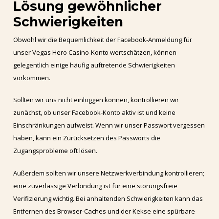
Lösung gewöhnlicher
Schwierigkeiten
Obwohl wir die Bequemlichkeit der Facebook-Anmeldung für
unser Vegas Hero Casino-Konto wertschätzen, können
gelegentlich einige häufig auftretende Schwierigkeiten
vorkommen.
Sollten wir uns nicht einloggen können, kontrollieren wir
zunächst, ob unser Facebook-Konto aktiv ist und keine
Einschränkungen aufweist. Wenn wir unser Passwort vergessen
haben, kann ein Zurücksetzen des Passworts die
Zugangsprobleme oft lösen.
Außerdem sollten wir unsere Netzwerkverbindung kontrollieren;
eine zuverlässige Verbindung ist für eine störungsfreie
Verifizierung wichtig. Bei anhaltenden Schwierigkeiten kann das
Entfernen des Browser-Caches und der Kekse eine spürbare