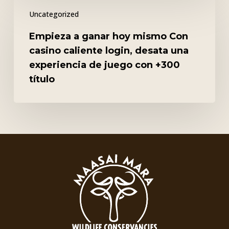
Empieza
Uncategorized
a
ganar
Empieza a ganar hoy mismo Con
hoy
casino caliente login, desata una
mismo
experiencia de juego con +300
Con
título
casino
caliente
login,
desata
una
experiencia
de
juego
con
+300
título