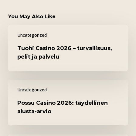
You May Also Like
Tuohi
Uncategorized
Casino
2026
Tuohi Casino 2026 – turvallisuus,
–
pelit ja palvelu
turvallisuus,
pelit
ja
Possu
palvelu
Uncategorized
Casino
2026:
Possu Casino 2026: täydellinen
täydellinen
alusta-arvio
alusta-
arvio