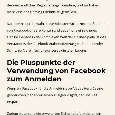
der umständlichen Registrierungsformulare, und wir haben
mehr Zeit, das Gaming-Erlebnis zu genießen.
Darüber hinaus bewahren die robusten Sicherheitsmaßnahmen
von Facebook unsere Konten und geben uns ein sicheres
Gefühl. Gerade in der komplexen Welt der Online-Spiele ist das
Verständnis der Facebook-Authentifizierung ein bedeutender
Schritt zur Vereinfachung unseres digitalen Lebens.
Die Pluspunkte der
Verwendung von Facebook
zum Anmelden
Wenn wir Facebook für die Anmeldung bei Vegas Hero Casino
gebrauchen, haben wir einen zügigen Zugriff, der uns Zeit
erspart.
Zudem bieten uns die erweiterten Sicherheitsfunktionen ein