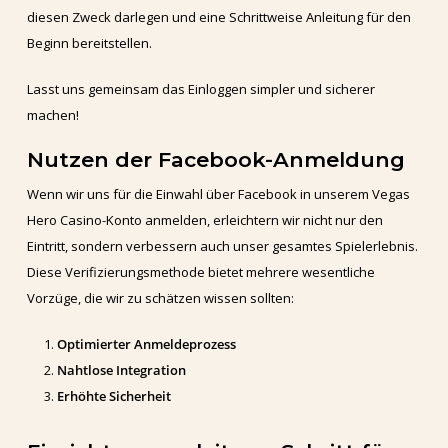
diesen Zweck darlegen und eine Schrittweise Anleitung für den
Beginn bereitstellen.
Lasst uns gemeinsam das Einloggen simpler und sicherer
machen!
Nutzen der Facebook-Anmeldung
Wenn wir uns für die Einwahl über Facebook in unserem Vegas
Hero Casino-Konto anmelden, erleichtern wir nicht nur den
Eintritt, sondern verbessern auch unser gesamtes Spielerlebnis.
Diese Verifizierungsmethode bietet mehrere wesentliche
Vorzüge, die wir zu schätzen wissen sollten:
Optimierter Anmeldeprozess
Nahtlose Integration
Erhöhte Sicherheit