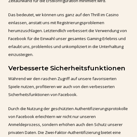
Zeitaufwand für die Erstkonfiguration minimiert wird.
Das bedeutet, wir können uns ganz auf den Thrill im Casino
einlassen, anstatt uns mit Registrierungsproblemen
herumzuschlagen. Letztendlich verbessert die Verwendung von
Facebook für die Einwahl unser gesamtes Gaming-Erlebnis und
erlaubt uns, problemlos und unkompliziert in die Unterhaltung
einzusteigen.
Verbesserte Sicherheitsfunktionen
Während wir den raschen Zugriff auf unsere favorisierten
Spiele nutzen, profitieren wir auch von den verbesserten
Sicherheitsfunktionen von Facebook.
Durch die Nutzung der geschützten Authentifizierungsprotokolle
von Facebook erleichtern wir nicht nur unseren
Anmeldeprozess, sondern erhöhen auch den Schutz unserer
privaten Daten. Die Zwei-Faktor-Authentifizierung bietet eine