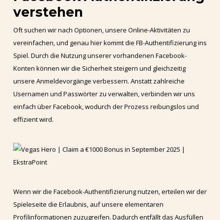
verstehen
Oft suchen wir nach Optionen, unsere Online-Aktivitäten zu
vereinfachen, und genau hier kommt die FB-Authentifizierung ins
Spiel. Durch die Nutzung unserer vorhandenen Facebook-
Konten können wir die Sicherheit steigern und gleichzeitig
unsere Anmeldevorgänge verbessern. Anstatt zahlreiche
Usernamen und Passwörter zu verwalten, verbinden wir uns
einfach über Facebook, wodurch der Prozess reibungslos und
effizient wird.
Wenn wir die Facebook-Authentifizierung nutzen, erteilen wir der
Spieleseite die Erlaubnis, auf unsere elementaren
Profilinformationen zuzugreifen. Dadurch entfällt das Ausfüllen