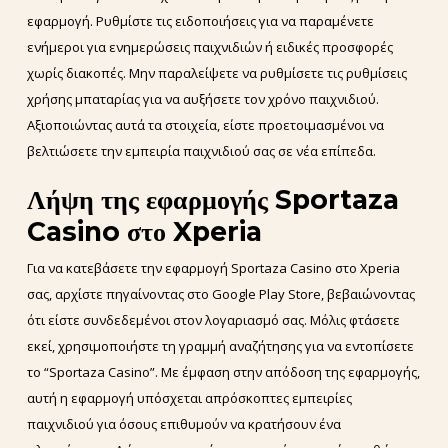
εφαρμογή. Ρυθμίστε τις ειδοποιήσεις για να παραμένετε
ενήμεροι για ενημερώσεις παιχνιδιών ή ειδικές προσφορές
χωρίς διακοπές. Μην παραλείψετε να ρυθμίσετε τις ρυθμίσεις
χρήσης μπαταρίας για να αυξήσετε τον χρόνο παιχνιδιού.
Αξιοποιώντας αυτά τα στοιχεία, είστε προετοιμασμένοι να
βελτιώσετε την εμπειρία παιχνιδιού σας σε νέα επίπεδα.
Λήψη της εφαρμογής Sportaza
Casino στο Xperia
Για να κατεβάσετε την εφαρμογή Sportaza Casino στο Xperia
σας, αρχίστε πηγαίνοντας στο Google Play Store, βεβαιώνοντας
ότι είστε συνδεδεμένοι στον λογαριασμό σας. Μόλις φτάσετε
εκεί, χρησιμοποιήστε τη γραμμή αναζήτησης για να εντοπίσετε
το “Sportaza Casino”. Με έμφαση στην απόδοση της εφαρμογής,
αυτή η εφαρμογή υπόσχεται απρόσκοπτες εμπειρίες
παιχνιδιού για όσους επιθυμούν να κρατήσουν ένα