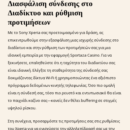
Διασφάλιση σύνδεσης στο
Διαδίκτυο και ρύθμιση
προτιμήσεων
Με το Sony Xperia σας προετοιμασμένο για δράση, ας
επικεντρωθούμε στην εξασφάλιση μιας ισχυρής σύνδεσης στο
διαδίκτυο και στην ρύθμιση των προτιμήσεών σας για μια
ιδανική εμπειρία με την εφαρμογή Sportaza Casino. Για να
ξεκινήσετε, επαληθεύστε ότι η ταχύτητα του διαδικτύου σας
είναι ιδανική. Ελέγξτε τη σταθερότητα της σύνδεσής σας
δοκιμάζοντας δίκτυα Wi-Fi ή χρησιμοποιώντας ένα αξιόπιστο
πρόγραμμα δεδομένων κινητής τηλεφωνίας. Όσο πιο ομαλή
είναι η σύνδεσή σας, τόσο πιο ρευστό και εντυπωσιακό θα είναι
το παιχνίδι καζίνο σας—κανείς δεν θέλει buffering σε στιγμές
υψηλού ρίσκου.
Στη συνέχεια, προσαρμόστε τις προτιμήσεις σας στις ρυθμίσεις
του Xperia για να ενισχύσετε την αλληλεπίδρασή σας με την