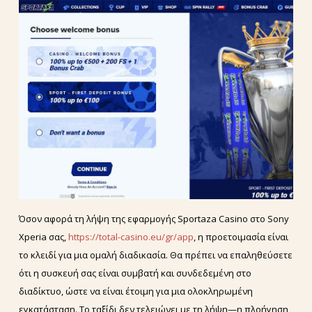
Όσον αφορά τη λήψη της εφαρμογής Sportaza Casino στο Sony
Xperia σας,
https://total-casino.eu/gr/app
, η προετοιμασία είναι
το κλειδί για μια ομαλή διαδικασία. Θα πρέπει να επαληθεύσετε
ότι η συσκευή σας είναι συμβατή και συνδεδεμένη στο
διαδίκτυο, ώστε να είναι έτοιμη για μια ολοκληρωμένη
εγκατάσταση. Το ταξίδι δεν τελειώνει με τη λήψη—η πλοήγηση