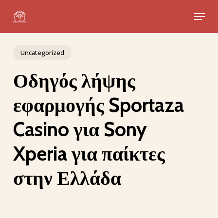
Skip
Menu
to
Close
main
Menu
content
Uncategorized
Οδηγός λήψης
εφαρμογής Sportaza
Casino για Sony
Xperia για παίκτες
στην Ελλάδα