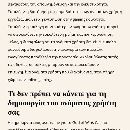
βελτιώσουν την απομνημόνευση και την ελκυστικότητα.
Επιπλέον, η διατήρηση της αρμοδιότητας των ονομάτων χρήστη
εγγυάται μια θετική εντύπωση στην gaming κοινότητα.
Επιπλέον, η επιλογή συντομότερων ονομάτων χρήστη μπορεί
να διευκολύνει την ευκολότερη μνήμη και πληκτρολόγηση.
Τέλος, η διασφάλιση ότι τα ονόματα χρήστη δεν είναι εύκολα
μαντεύσιμα διαφυλάσσει την ανωνυμία των παικτών,
ενισχύοντας παράλληλα την προστασία. Ακολουθώντας αυτές
τις οδηγίες, οι παίκτες μπορούν να κατασκευάσουν
επιτυχημένα ονόματα χρήστη που διακρίνονται στον πλήρη
χώρο των online gaming.
Τι δεν πρέπει να κάνετε για τη
δημιουργία του ονόματος χρήστη
σας
Η δημιουργία ενός username για το God of Wins Casino