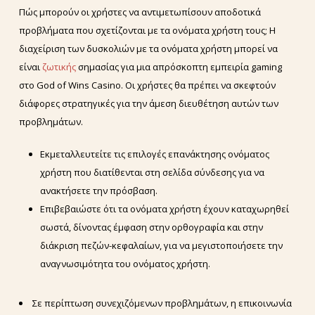
Πώς μπορούν οι χρήστες να αντιμετωπίσουν αποδοτικά
προβλήματα που σχετίζονται με τα ονόματα χρήστη τους; Η
διαχείριση των δυσκολιών με τα ονόματα χρήστη μπορεί να
είναι
ζωτικής
σημασίας για μια απρόσκοπτη εμπειρία gaming
στο God of Wins Casino. Οι χρήστες θα πρέπει να σκεφτούν
διάφορες στρατηγικές για την άμεση διευθέτηση αυτών των
προβλημάτων.
Εκμεταλλευτείτε τις επιλογές επανάκτησης ονόματος
χρήστη που διατίθενται στη σελίδα σύνδεσης για να
ανακτήσετε την πρόσβαση.
Επιβεβαιώστε ότι τα ονόματα χρήστη έχουν καταχωρηθεί
σωστά, δίνοντας έμφαση στην ορθογραφία και στην
διάκριση πεζών-κεφαλαίων, για να μεγιστοποιήσετε την
αναγνωσιμότητα του ονόματος χρήστη.
Σε περίπτωση συνεχιζόμενων προβλημάτων, η επικοινωνία