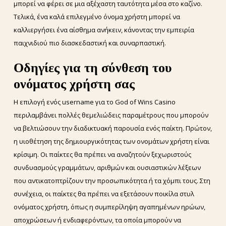
μπορεί να φέρει σε μια αξέχαστη ταυτότητα μέσα στο καζίνο.
Τελικά, ένα καλά επιλεγμένο όνομα χρήστη μπορεί να
καλλιεργήσει ένα αίσθημα ανήκειν, κάνοντας την εμπειρία
παιχνιδιού πιο διασκεδαστική και συναρπαστική.
Οδηγίες για τη σύνθεση του
ονόματος χρήστη σας
Η επιλογή ενός username για το God of Wins Casino
περιλαμβάνει πολλές θεμελιώδεις παραμέτρους που μπορούν
να βελτιώσουν την διαδικτυακή παρουσία ενός παίκτη. Πρώτον,
η υιοθέτηση της δημιουργικότητας των ονομάτων χρήστη είναι
κρίσιμη. Οι παίκτες θα πρέπει να αναζητούν ξεχωριστούς
συνδυασμούς γραμμάτων, αριθμών και ουσιαστικών λέξεων
που αντικατοπτρίζουν την προσωπικότητα ή τα χόμπι τους. Στη
συνέχεια, οι παίκτες θα πρέπει να εξετάσουν ποικίλα στυλ
ονόματος χρήστη, όπως η συμπερίληψη αγαπημένων ηρώων,
αποχρώσεων ή ενδιαφερόντων, τα οποία μπορούν να