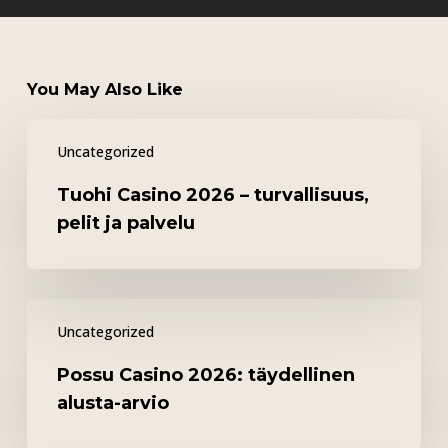
You May Also Like
Tuohi
Uncategorized
Casino
2026
Tuohi Casino 2026 – turvallisuus,
–
pelit ja palvelu
turvallisuus,
pelit
ja
Possu
palvelu
Uncategorized
Casino
2026:
Possu Casino 2026: täydellinen
täydellinen
alusta-arvio
alusta-
arvio