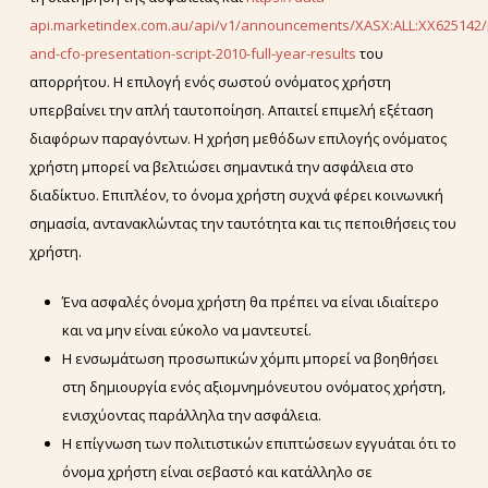
api.marketindex.com.au/api/v1/announcements/XASX:ALL:XX625142/p
and-cfo-presentation-script-2010-full-year-results
του
απορρήτου. Η επιλογή ενός σωστού ονόματος χρήστη
υπερβαίνει την απλή ταυτοποίηση. Απαιτεί επιμελή εξέταση
διαφόρων παραγόντων. Η χρήση μεθόδων επιλογής ονόματος
χρήστη μπορεί να βελτιώσει σημαντικά την ασφάλεια στο
διαδίκτυο. Επιπλέον, το όνομα χρήστη συχνά φέρει κοινωνική
σημασία, αντανακλώντας την ταυτότητα και τις πεποιθήσεις του
χρήστη.
Ένα ασφαλές όνομα χρήστη θα πρέπει να είναι ιδιαίτερο
και να μην είναι εύκολο να μαντευτεί.
Η ενσωμάτωση προσωπικών χόμπι μπορεί να βοηθήσει
στη δημιουργία ενός αξιομνημόνευτου ονόματος χρήστη,
ενισχύοντας παράλληλα την ασφάλεια.
Η επίγνωση των πολιτιστικών επιπτώσεων εγγυάται ότι το
όνομα χρήστη είναι σεβαστό και κατάλληλο σε