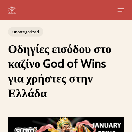
Skip
Menu
to
Close
main
Menu
content
Uncategorized
Οδηγίες εισόδου στο
καζίνο God of Wins
για χρήστες στην
Ελλάδα