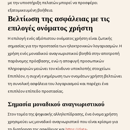
με την υποστήριξη πελατών μπορεί να προσφέρει
εξατομικευμένη βοήθεια.
Βελτίωση της ασφάλειας με τις
επιλογές ονόματος χρήστη
Η επιλογή ενός αξιόπιστου ονόματος χρήστη είναι ζωτικής
σημασίας για την προστασία των ηλεκτρονικών λογαριασμών. Η
χρήση ενός μοναδικού αναγνωριστικού βοηθά στην αποτροπή
παράνομης πρόσβασης, ενώ η αποφυγή προσωπικών
πληροφοριών μειώνει τον κίνδυνο υποκλοπής στοιχείων.
Επιπλέον, η συχνή ενημέρωση των ονομάτων χρήστη βελτιώνει
τη συνολική ασφάλεια του λογαριασμού και παρέχει ένα
επιπλέον επίπεδο προστασίας.
Σημασία μοναδικού αναγνωριστικού
Στον τομέα της ψηφιακής αλληλεπίδρασης, ένα όνομα χρήστη
χρησιμεύει ως μοναδικό αναγνωριστικό που είναι κρίσιμο για
τη διατήρηση της ασφάλειας και
https://data-