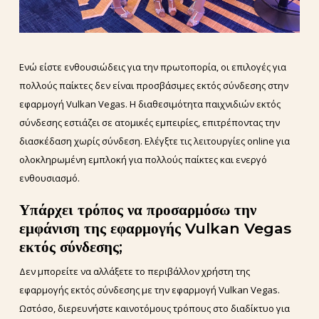
Ενώ είστε ενθουσιώδεις για την πρωτοπορία, οι επιλογές για
πολλούς παίκτες δεν είναι προσβάσιμες εκτός σύνδεσης στην
εφαρμογή Vulkan Vegas. Η διαθεσιμότητα παιχνιδιών εκτός
σύνδεσης εστιάζει σε ατομικές εμπειρίες, επιτρέποντας την
διασκέδαση χωρίς σύνδεση. Ελέγξτε τις λειτουργίες online για
ολοκληρωμένη εμπλοκή για πολλούς παίκτες και ενεργό
ενθουσιασμό.
Υπάρχει τρόπος να προσαρμόσω την
εμφάνιση της εφαρμογής Vulkan Vegas
εκτός σύνδεσης;
Δεν μπορείτε να αλλάξετε το περιβάλλον χρήστη της
εφαρμογής εκτός σύνδεσης με την εφαρμογή Vulkan Vegas.
Ωστόσο, διερευνήστε καινοτόμους τρόπους στο διαδίκτυο για