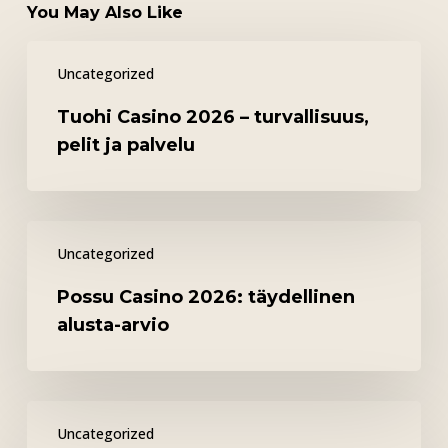
You May Also Like
Tuohi
Uncategorized
Casino
2026
Tuohi Casino 2026 – turvallisuus,
–
pelit ja palvelu
turvallisuus,
pelit
ja
Possu
palvelu
Uncategorized
Casino
2026:
Possu Casino 2026: täydellinen
täydellinen
alusta-arvio
alusta-
arvio
Empieza
Uncategorized
a