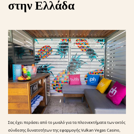
στην Ελλάδα
Σας έχει περάσει από το μυαλό για τα πλεονεκτήματα των εκτός
σύνδεσης δυνατοτήτων της εφαρμογής Vulkan Vegas Casino,