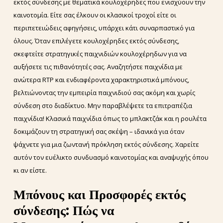
εκτός σύνδεσης με θεματικά κουλοχέρηδες που ενισχύουν την
καινοτομία. Είτε σας έλκουν οι κλασικοί τροχοί είτε οι
περιπετειώδεις αφηγήσεις, υπάρχει κάτι συναρπαστικό για
όλους. Όταν επιλέγετε κουλοχέρηδες εκτός σύνδεσης,
σκεφτείτε στρατηγικές παιχνιδιών κουλοχέρηδων για να
αυξήσετε τις πιθανότητές σας. Αναζητήστε παιχνίδια με
ανώτερα RTP και ενδιαφέροντα χαρακτηριστικά μπόνους,
βελτιώνοντας την εμπειρία παιχνιδιού σας ακόμη και χωρίς
σύνδεση στο διαδίκτυο. Μην παραβλέψετε τα επιτραπέζια
παιχνίδια! Κλασικά παιχνίδια όπως το μπλακτζάκ και η ρουλέτα
δοκιμάζουν τη στρατηγική σας σκέψη – ιδανικά για όταν
ψάχνετε για μια ζωντανή πρόκληση εκτός σύνδεσης. Χαρείτε
αυτόν τον ευέλικτο συνδυασμό καινοτομίας και αναψυχής όπου
κι αν είστε.
Μπόνους και Προσφορές εκτός
σύνδεσης: Πώς να