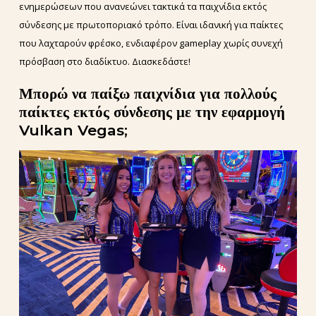
ενημερώσεων που ανανεώνει τακτικά τα παιχνίδια εκτός
σύνδεσης με πρωτοποριακό τρόπο. Είναι ιδανική για παίκτες
που λαχταρούν φρέσκο, ενδιαφέρον gameplay χωρίς συνεχή
πρόσβαση στο διαδίκτυο. Διασκεδάστε!
Μπορώ να παίξω παιχνίδια για πολλούς
παίκτες εκτός σύνδεσης με την εφαρμογή
Vulkan Vegas;