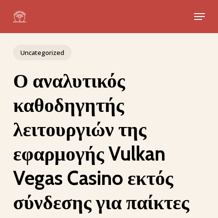
Skip
Menu
to
Close
main
Menu
content
Uncategorized
Ο αναλυτικός
καθοδηγητής
λειτουργιών της
εφαρμογής Vulkan
Vegas Casino εκτός
σύνδεσης για παίκτες