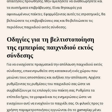
απαιτήσεις προώθησης. Μην αμελήσετε να αναθεωρήσετε και
τα συστήματα επιβράβευσης. Είναι θησαυρός για
αφοσιωμένους παίκτες. Εφαρμόζοντας αυτές τις στρατηγικές, θα
βελτιώσετε τις επιβραβεύσεις σας και θα βελτιώσετε τις
περιόδους παιχνιδιού εκτός σύνδεσης.
Οδηγίες για τη βελτιστοποίηση
της εμπειρίας παιχνιδιού εκτός
σύνδεσης
Για να ενισχύσετε πραγματικά την απόλαυση παιχνιδιού εκτός
σύνδεσης, επικεντρωθείτε στη κατασκευή ενός χώρου που
μειώνει τους αποσπάσεις και αυξάνει την απόλαυση. Αρχίστε
ρυθμίζοντας τις ρυθμίσεις του παιχνιδιού σας ώστε να
συμβαδίζουν με τις επιλογές του παίκτη σας. Ρυθμίστε τα
επίπεδα ήχου, τα γραφικά και τις ενημερώσεις ώστε να
ενισχύουν αντί να ενοχλούν το παιχνίδι σας. Οι φιλικές προς το
χρήστη παραμετροποιήσεις εγγυώνται ότι το gameplay μένει