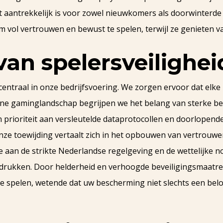
antrekkelijk is voor zowel nieuwkomers als doorwinterde g
om vol vertrouwen en bewust te spelen, terwijl ze genieten v
van spelersveilighei
 centraal in onze bedrijfsvoering. We zorgen ervoor dat elke
erne gaminglandschap begrijpen we het belang van sterke b
prioriteit aan versleutelde dataprotocollen en doorlopend
 Onze toewijding vertaalt zich in het opbouwen van vertrouwe
 aan de strikte Nederlandse regelgeving en de wettelijke 
kken. Door helderheid en verhoogde beveiligingsmaatrege
e spelen, wetende dat uw bescherming niet slechts een belo