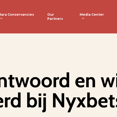
ara Conservancies
Media Center
Our
Partners
ntwoord en w
erd bij Nyxbet