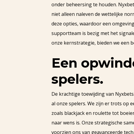
onder beheersing te houden. Nyxbets 
niet alleen naleven de wettelijke no
deze opties, waardoor een omgeving
supportteam is bezig met het signal
onze kernstrategie, bieden we een b
Een opwinde
spelers.
De krachtige toewijding van Nyxbet
al onze spelers. We zijn er trots op 
zoals blackjack en roulette tot boei
naar wens is. Onze strategische sa
voorzien ons van geavanceerde techn