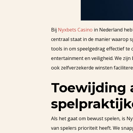
Bij
Nyxbets Casino
in Nederland heb
centraal staat in de manier waarop s
tools in om speelgedrag effectief t
entertainment en veiligheid. We zijn
ook zelfverzekerde winsten facilitere
Toewijding
spelpraktij
Als het gaat om bewust spelen, is N
van spelers prioriteit heeft. We sn