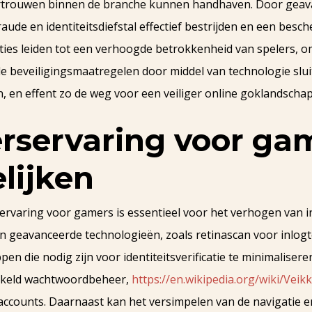
vertrouwen binnen de branche kunnen handhaven. Door geav
raude en identiteitsdiefstal effectief bestrijden en een be
ties leiden tot een verhoogde betrokkenheid van spelers, 
e beveiligingsmaatregelen door middel van technologie slui
en, en effent zo de weg voor een veiliger online goklandschap
rservaring voor ga
lijken
rvaring voor gamers is essentieel voor het verhogen van in
 geavanceerde technologieën, zoals retinascan voor inlogto
n die nodig zijn voor identiteitsverificatie te minimaliser
ikkeld wachtwoordbeheer,
https://en.wikipedia.org/wiki/Veik
accounts. Daarnaast kan het versimpelen van de navigatie 