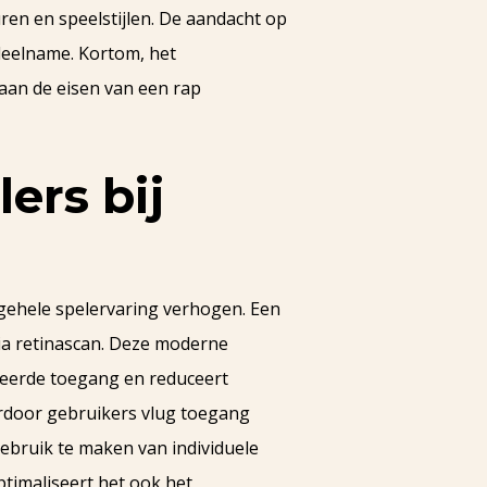
en en speelstijlen. De aandacht op
 deelname. Kortom, het
aan de eisen van een rap
ers bij
gehele spelervaring verhogen. Een
via retinascan. Deze moderne
iseerde toegang en reduceert
ardoor gebruikers vlug toegang
ebruik te maken van individuele
ptimaliseert het ook het