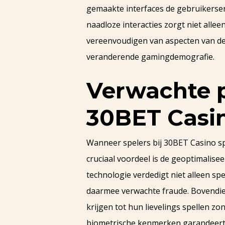
gemaakte interfaces de gebruikerser
naadloze interacties zorgt niet all
vereenvoudigen van aspecten van de 
veranderende gamingdemografie.
Verwachte p
30BET Casi
Wanneer spelers bij 30BET Casino sp
cruciaal voordeel is de geoptimalise
technologie verdedigt niet alleen s
daarmee verwachte fraude. Bovendien
krijgen tot hun lievelings spellen 
biometrische kenmerken garandeert 30