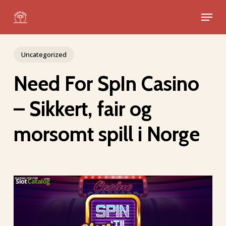
Skip
Menu
to
Close
main
Menu
content
Uncategorized
Need For SpIn Casino
– Sikkert, fair og
morsomt spill i Norge