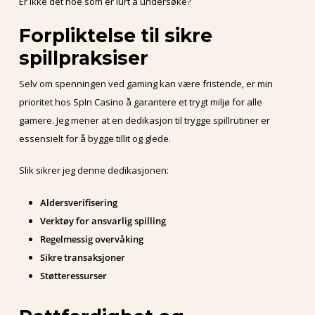
Er ikke det noe som er lurt å undersøke?
Forpliktelse til sikre
spillpraksiser
Selv om spenningen ved gaming kan være fristende, er min
prioritet hos SpIn Casino å garantere et trygt miljø for alle
gamere. Jeg mener at en dedikasjon til trygge spillrutiner er
essensielt for å bygge tillit og glede.
Slik sikrer jeg denne dedikasjonen:
Aldersverifisering
Verktøy for ansvarlig spilling
Regelmessig overvåking
Sikre transaksjoner
Støtteressurser