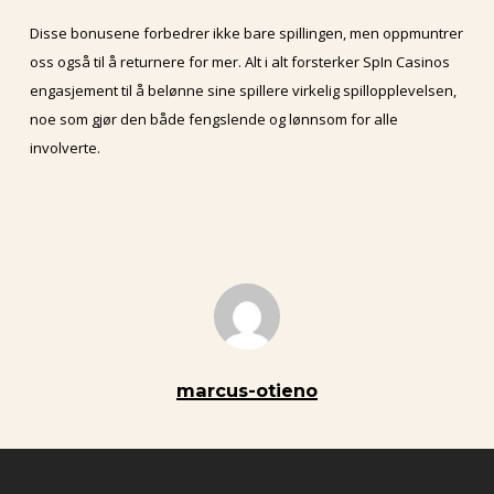
Disse bonusene forbedrer ikke bare spillingen, men oppmuntrer
oss også til å returnere for mer. Alt i alt forsterker SpIn Casinos
engasjement til å belønne sine spillere virkelig spillopplevelsen,
noe som gjør den både fengslende og lønnsom for alle
involverte.
marcus-otieno