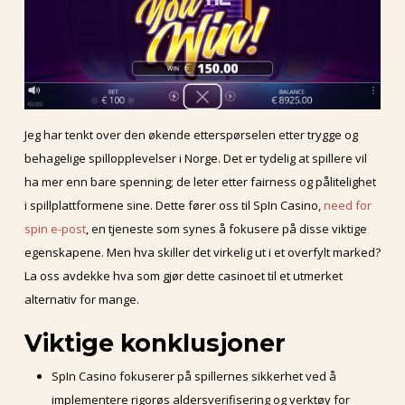
Jeg har tenkt over den økende etterspørselen etter trygge og
behagelige spillopplevelser i Norge. Det er tydelig at spillere vil
ha mer enn bare spenning; de leter etter fairness og pålitelighet
i spillplattformene sine. Dette fører oss til SpIn Casino,
need for
spin e-post
, en tjeneste som synes å fokusere på disse viktige
egenskapene. Men hva skiller det virkelig ut i et overfylt marked?
La oss avdekke hva som gjør dette casinoet til et utmerket
alternativ for mange.
Viktige konklusjoner
SpIn Casino fokuserer på spillernes sikkerhet ved å
implementere rigorøs aldersverifisering og verktøy for