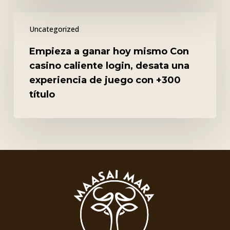
Empieza
Uncategorized
a
ganar
Empieza a ganar hoy mismo Con
hoy
casino caliente login, desata una
mismo
experiencia de juego con +300
Con
título
casino
caliente
login,
desata
una
experiencia
de
juego
con
+300