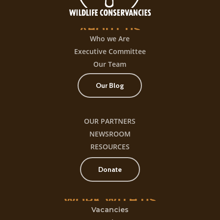
título
ABOUT
US
Who we Are
Executive Committee
Our Team
Our Blog
OUR PARTNERS
NEWSROOM
RESOURCES
Donate
WORK
WITH
US
Vacancies