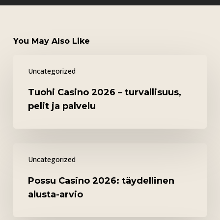
You May Also Like
Tuohi
Uncategorized
Casino
2026
Tuohi Casino 2026 – turvallisuus,
–
pelit ja palvelu
turvallisuus,
pelit
ja
Possu
palvelu
Uncategorized
Casino
2026:
Possu Casino 2026: täydellinen
täydellinen
alusta-arvio
alusta-
arvio