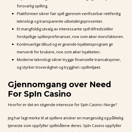
forsvarlig spilling.
Plattformen sikrer fair spill gjennom verifiserbar rettferdig
teknologi og transparente utbetalingsprosenter.
Et mangfoldig utvalg av interessante spill tilfredsstiller
forskjellige spillerpreferanser, noe som øker morofaktoren.
Kontinuerlige tilbud og et givende lojalitetsprogram gir
merverdi for brukere, noe som øker lojaliteten.
Moderne teknologi sikrer trygge finansielle transaksjoner,
og styrker troverdighet og trygghet i spillmiljøet.
Gjennomgang over Need
For SpIn Casino
Hvorfor er det en stigende interesse for SpIn Casino i Norge?
Jeg har lagt merke til at spillere ønsker en mangesidig og pålitelig
tjeneste som oppfyller spillmålene deres. SpIn Casino oppfyller