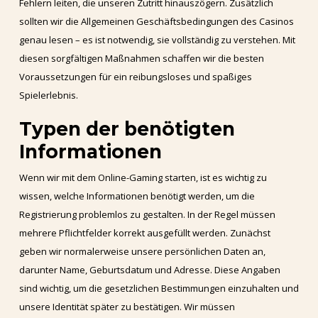
Fehlern leiten, die unseren Zutritt hinauszögern. Zusätzlich
sollten wir die Allgemeinen Geschäftsbedingungen des Casinos
genau lesen – es ist notwendig, sie vollständig zu verstehen. Mit
diesen sorgfältigen Maßnahmen schaffen wir die besten
Voraussetzungen für ein reibungsloses und spaßiges
Spielerlebnis.
Typen der benötigten
Informationen
Wenn wir mit dem Online-Gaming starten, ist es wichtig zu
wissen, welche Informationen benötigt werden, um die
Registrierung problemlos zu gestalten. In der Regel müssen
mehrere Pflichtfelder korrekt ausgefüllt werden. Zunächst
geben wir normalerweise unsere persönlichen Daten an,
darunter Name, Geburtsdatum und Adresse. Diese Angaben
sind wichtig, um die gesetzlichen Bestimmungen einzuhalten und
unsere Identität später zu bestätigen. Wir müssen