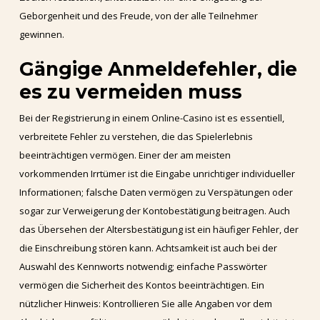
Geborgenheit und des Freude, von der alle Teilnehmer
gewinnen.
Gängige Anmeldefehler, die
es zu vermeiden muss
Bei der Registrierung in einem Online-Casino ist es essentiell,
verbreitete Fehler zu verstehen, die das Spielerlebnis
beeinträchtigen vermögen. Einer der am meisten
vorkommenden Irrtümer ist die Eingabe unrichtiger individueller
Informationen; falsche Daten vermögen zu Verspätungen oder
sogar zur Verweigerung der Kontobestätigung beitragen. Auch
das Übersehen der Altersbestätigung ist ein häufiger Fehler, der
die Einschreibung stören kann. Achtsamkeit ist auch bei der
Auswahl des Kennworts notwendig; einfache Passwörter
vermögen die Sicherheit des Kontos beeinträchtigen. Ein
nützlicher Hinweis: Kontrollieren Sie alle Angaben vor dem