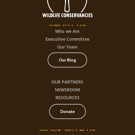
+300
título
ABOUT
US
Who we Are
Executive Committee
Our Team
Our Blog
OUR PARTNERS
NEWSROOM
RESOURCES
Donate
WORK
WITH
US