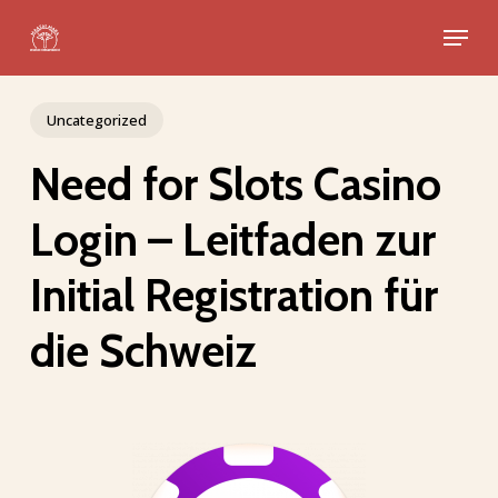
Skip
Menu
to
Close
main
Menu
content
Uncategorized
Need for Slots Casino
Login – Leitfaden zur
Initial Registration für
die Schweiz