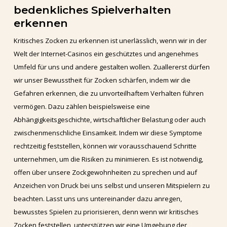
bedenkliches Spielverhalten
erkennen
Kritisches Zocken zu erkennen ist unerlässlich, wenn wir in der
Welt der Internet-Casinos ein geschütztes und angenehmes
Umfeld für uns und andere gestalten wollen. Zuallererst dürfen
wir unser Bewusstheit für Zocken schärfen, indem wir die
Gefahren erkennen, die zu unvorteilhaftem Verhalten führen
vermögen. Dazu zählen beispielsweise eine
Abhängigkeitsgeschichte, wirtschaftlicher Belastung oder auch
zwischenmenschliche Einsamkeit. Indem wir diese Symptome
rechtzeitig feststellen, können wir vorausschauend Schritte
unternehmen, um die Risiken zu minimieren. Es ist notwendig,
offen über unsere Zockgewohnheiten zu sprechen und auf
Anzeichen von Druck bei uns selbst und unseren Mitspielern zu
beachten. Lasst uns uns untereinander dazu anregen,
bewusstes Spielen zu priorisieren, denn wenn wir kritisches
Zocken feststellen, unterstützen wir eine Umgebung der