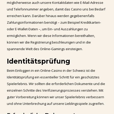
möglicherweise auch unsere Kontaktdaten wie E-Mail-Adresse
und Telefonnummer angeben, damit das Casino uns bei Bedarf
erreichen kann. Darüber hinaus werden gegebenenfalls
Zahlungsinformationen benötigt – zum Beispiel Kreditkarten-
oder E-Wallet-Daten –, um Ein- und Auszahlungen zu
ermöglichen. Wenn wir diese Informationen bereithalten,
können wir die Registrierung beschleunigen und in die
spannende Welt des Online-Gamings einsteigen.
Identitätsprüfung
Beim Einloggen in ein Online-Casino in der Schweiz ist die
Identitätsprüfung ein essentieller Schritt für ein geschütztes
Spielerlebnis. Wir sollten die erforderlichen Dokumente und die
einzelnen Schritte des Verifizierungsprozesses verstehen. Mit
guter Vorbereitung können wir unser Spielerlebnis verbessern
und ohne Unterbrechung auf unsere Lieblingsspiele zugreifen.