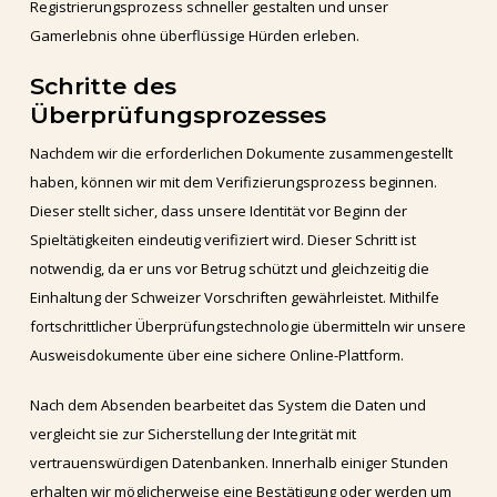
Registrierungsprozess schneller gestalten und unser
Gamerlebnis ohne überflüssige Hürden erleben.
Schritte des
Überprüfungsprozesses
Nachdem wir die erforderlichen Dokumente zusammengestellt
haben, können wir mit dem Verifizierungsprozess beginnen.
Dieser stellt sicher, dass unsere Identität vor Beginn der
Spieltätigkeiten eindeutig verifiziert wird. Dieser Schritt ist
notwendig, da er uns vor Betrug schützt und gleichzeitig die
Einhaltung der Schweizer Vorschriften gewährleistet. Mithilfe
fortschrittlicher Überprüfungstechnologie übermitteln wir unsere
Ausweisdokumente über eine sichere Online-Plattform.
Nach dem Absenden bearbeitet das System die Daten und
vergleicht sie zur Sicherstellung der Integrität mit
vertrauenswürdigen Datenbanken. Innerhalb einiger Stunden
erhalten wir möglicherweise eine Bestätigung oder werden um