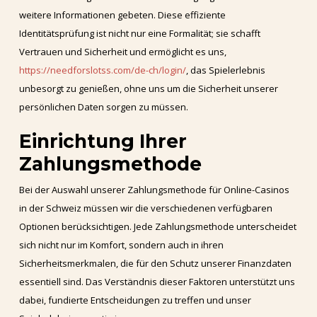
weitere Informationen gebeten. Diese effiziente
Identitätsprüfung ist nicht nur eine Formalität; sie schafft
Vertrauen und Sicherheit und ermöglicht es uns,
https://needforslotss.com/de-ch/login/
, das Spielerlebnis
unbesorgt zu genießen, ohne uns um die Sicherheit unserer
persönlichen Daten sorgen zu müssen.
Einrichtung Ihrer
Zahlungsmethode
Bei der Auswahl unserer Zahlungsmethode für Online-Casinos
in der Schweiz müssen wir die verschiedenen verfügbaren
Optionen berücksichtigen. Jede Zahlungsmethode unterscheidet
sich nicht nur im Komfort, sondern auch in ihren
Sicherheitsmerkmalen, die für den Schutz unserer Finanzdaten
essentiell sind. Das Verständnis dieser Faktoren unterstützt uns
dabei, fundierte Entscheidungen zu treffen und unser