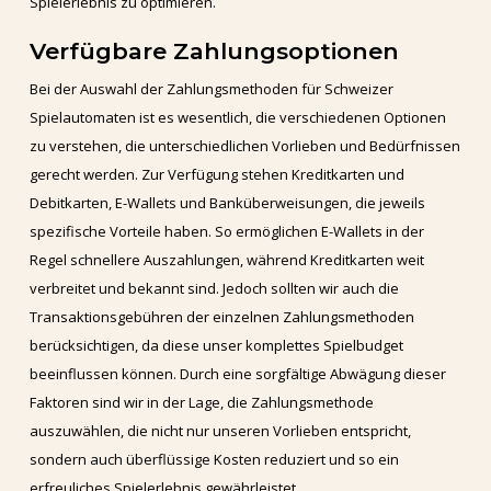
Spielerlebnis zu optimieren.
Verfügbare Zahlungsoptionen
Bei der Auswahl der Zahlungsmethoden für Schweizer
Spielautomaten ist es wesentlich, die verschiedenen Optionen
zu verstehen, die unterschiedlichen Vorlieben und Bedürfnissen
gerecht werden. Zur Verfügung stehen Kreditkarten und
Debitkarten, E-Wallets und Banküberweisungen, die jeweils
spezifische Vorteile haben. So ermöglichen E-Wallets in der
Regel schnellere Auszahlungen, während Kreditkarten weit
verbreitet und bekannt sind. Jedoch sollten wir auch die
Transaktionsgebühren der einzelnen Zahlungsmethoden
berücksichtigen, da diese unser komplettes Spielbudget
beeinflussen können. Durch eine sorgfältige Abwägung dieser
Faktoren sind wir in der Lage, die Zahlungsmethode
auszuwählen, die nicht nur unseren Vorlieben entspricht,
sondern auch überflüssige Kosten reduziert und so ein
erfreuliches Spielerlebnis gewährleistet.