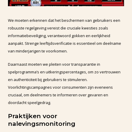
We moeten erkennen dat het beschermen van gebruikers een
robuuste regelgeving vereist die cruciale kwesties zoals
informatiebeveiliging, verantwoord gokken en eerlijkheid
aanpakt. Strenge leeftijdsverificatie is essentieel om deelname
van minderjarigen te voorkomen.
Daarnaast moeten we pleiten voor transparantie in
spelprogramma’s en uitkeringspercentages, om zo vertrouwen
en authenticiteit bij gebruikers te stimuleren.
Voorlichtingscampagnes voor consumenten zijn eveneens
cruciaal, om deelnemers te informeren over gevaren en
doordacht speelgedrag.
Praktijken voor
nalevingsmonitoring