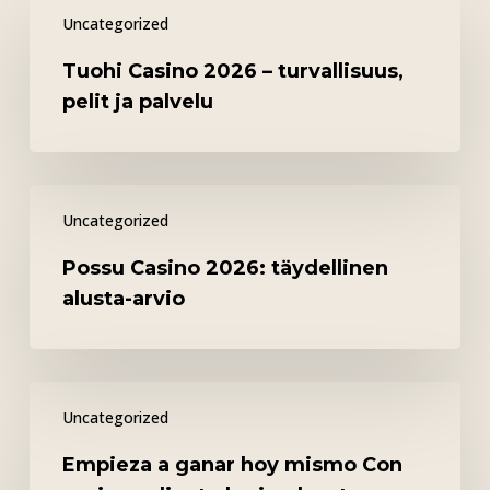
Tuohi
Uncategorized
Casino
2026
Tuohi Casino 2026 – turvallisuus,
–
pelit ja palvelu
turvallisuus,
pelit
ja
Possu
palvelu
Uncategorized
Casino
2026:
Possu Casino 2026: täydellinen
täydellinen
alusta-arvio
alusta-
arvio
Empieza
Uncategorized
a
ganar
Empieza a ganar hoy mismo Con
hoy