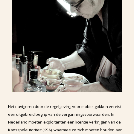
Het navigeren door de regelgeving voor mobiel gokken vereist
een uitgebreid begrip van de vergunningsvoorwaarden. In
Nederland moeten exploitanten een licentie verkrijgen van de
Kansspelautoriteit (KSA), waarmee ze zich moeten houden aan