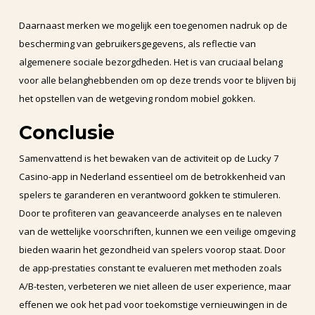
Daarnaast merken we mogelijk een toegenomen nadruk op de
bescherming van gebruikersgegevens, als reflectie van
algemenere sociale bezorgdheden. Het is van cruciaal belang
voor alle belanghebbenden om op deze trends voor te blijven bij
het opstellen van de wetgeving rondom mobiel gokken.
Conclusie
Samenvattend is het bewaken van de activiteit op de Lucky 7
Casino-app in Nederland essentieel om de betrokkenheid van
spelers te garanderen en verantwoord gokken te stimuleren.
Door te profiteren van geavanceerde analyses en te naleven
van de wettelijke voorschriften, kunnen we een veilige omgeving
bieden waarin het gezondheid van spelers voorop staat. Door
de app-prestaties constant te evalueren met methoden zoals
A/B-testen, verbeteren we niet alleen de user experience, maar
effenen we ook het pad voor toekomstige vernieuwingen in de