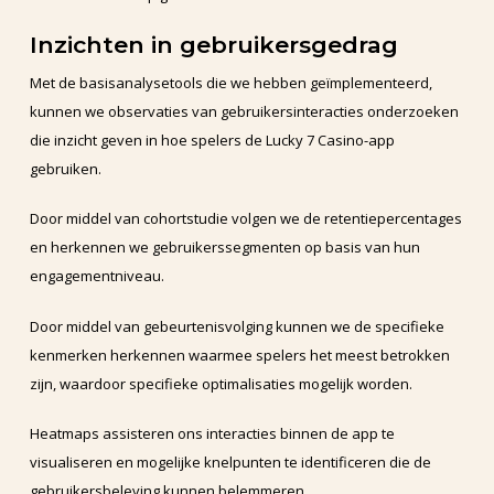
Inzichten in gebruikersgedrag
Met de basisanalysetools die we hebben geïmplementeerd,
kunnen we observaties van gebruikersinteracties onderzoeken
die inzicht geven in hoe spelers de Lucky 7 Casino-app
gebruiken.
Door middel van cohortstudie volgen we de retentiepercentages
en herkennen we gebruikerssegmenten op basis van hun
engagementniveau.
Door middel van gebeurtenisvolging kunnen we de specifieke
kenmerken herkennen waarmee spelers het meest betrokken
zijn, waardoor specifieke optimalisaties mogelijk worden.
Heatmaps assisteren ons interacties binnen de app te
visualiseren en mogelijke knelpunten te identificeren die de
gebruikersbeleving kunnen belemmeren.