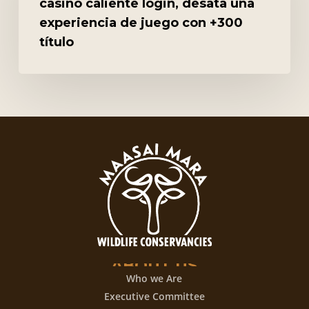
casino caliente login, desata una
mismo
experiencia de juego con +300
Con
título
casino
caliente
login,
desata
una
experiencia
de
juego
con
+300
título
ABOUT
US
Who we Are
Executive Committee