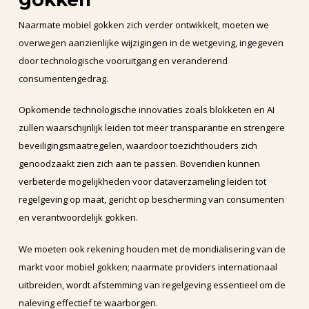
Naarmate mobiel gokken zich verder ontwikkelt, moeten we
overwegen aanzienlijke wijzigingen in de wetgeving, ingegeven
door technologische vooruitgang en veranderend
consumentengedrag.
Opkomende technologische innovaties zoals blokketen en AI
zullen waarschijnlijk leiden tot meer transparantie en strengere
beveiligingsmaatregelen, waardoor toezichthouders zich
genoodzaakt zien zich aan te passen. Bovendien kunnen
verbeterde mogelijkheden voor dataverzameling leiden tot
regelgeving op maat, gericht op bescherming van consumenten
en verantwoordelijk gokken.
We moeten ook rekening houden met de mondialisering van de
markt voor mobiel gokken; naarmate providers internationaal
uitbreiden, wordt afstemming van regelgeving essentieel om de
naleving effectief te waarborgen.