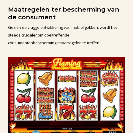
Maatregelen ter bescherming van
de consument
Gezien de vlugge ontwikkeling van mobiel gokken, wordt het
steeds crucialer om doeltreffende
consumentenbeschermingsmaatregelen te treffen.