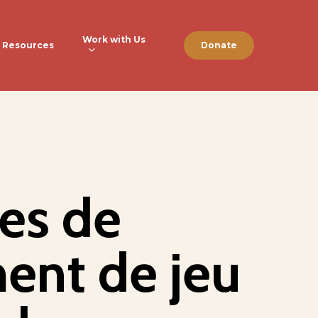
Work with Us
Resources
Donate
res de
ent de jeu