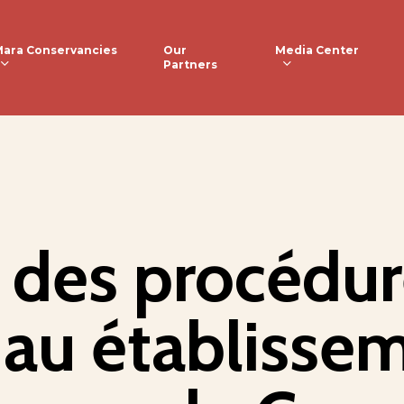
ara Conservancies
Media Center
Our
Partners
r des procédu
au établissem