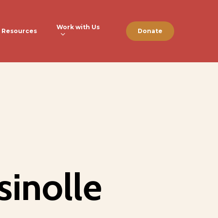
Work with Us
Resources
Donate
sinolle