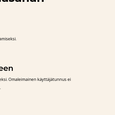
amiseksi.
seen
eksi. Omaleimainen käyttäjätunnus ei
.