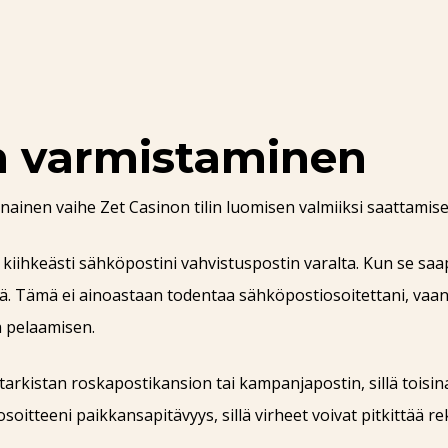
n varmistaminen
inen vaihe Zet Casinon tilin luomisen valmiiksi saattamise
an kiihkeästi sähköpostini vahvistuspostin varalta. Kun se s
tä. Tämä ei ainoastaan todentaa sähköpostiosoitettani, vaa
aa pelaamisen.
 tarkistan roskapostikansion tai kampanjapostin, sillä toisi
itteeni paikkansapitävyys, sillä virheet voivat pitkittää re