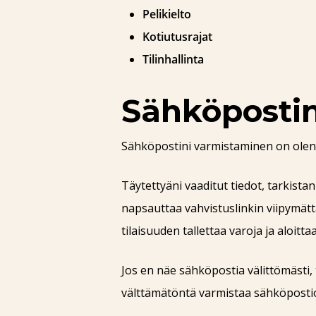
Pelikielto
Kotiutusrajat
Tilinhallinta
Sähköposti
Sähköpostini varmistaminen on olenna
Täytettyäni vaaditut tiedot, tarkist
napsauttaa vahvistuslinkin viipymät
tilaisuuden tallettaa varoja ja aloitt
Jos en näe sähköpostia välittömästi,
välttämätöntä varmistaa sähköpostioso