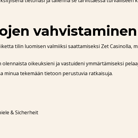
tyisenä tietonasi ja tallenna se tarvittaessa turvalliseen k
ojen vahvistaminen
ketta tilin luomisen valmiiksi saattamiseksi Zet Casinolla,
on olennaista oikeuksieni ja vastuideni ymmärtämiseksi pela
a minua tekemään tietoon perustuvia ratkaisuja.