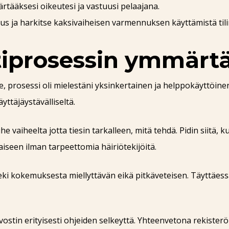
ääksesi oikeutesi ja vastuusi pelaajana.
s ja harkitse kaksivaiheisen varmennuksen käyttämistä tili
tiprosessin ymmär
e, prosessi oli mielestäni yksinkertainen ja helppokäyttöine
yttäjäystävälliseltä.
aiheelta jotta tiesin tarkalleen, mitä tehdä. Pidin siitä, kui
aiseen ilman tarpeettomia häiriötekijöitä.
teki kokemuksesta miellyttävän eikä pitkäveteisen. Täyttäessä
rvostin erityisesti ohjeiden selkeyttä. Yhteenvetona rekisterö