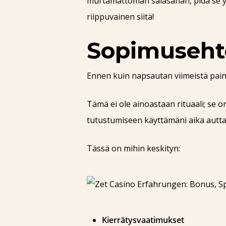
murtamattoman salasanan, pidä se yksi
riippuvainen siitä!
Sopimuseht
Ennen kuin napsautan viimeistä paini
Tämä ei ole ainoastaan rituaali; se 
tutustumiseen käyttämäni aika autta
Tässä on mihin keskityn:
Kierrätysvaatimukset