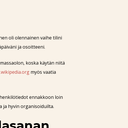
en oli olennainen vaihe tilini
äiväni ja osoitteeni.
imassaolon, koska käytän niitä
.wikipedia.org
myös vaatia
 henkilötiedot ennakkoon loin
 ja hyvin organisoiduilta.
alasanan