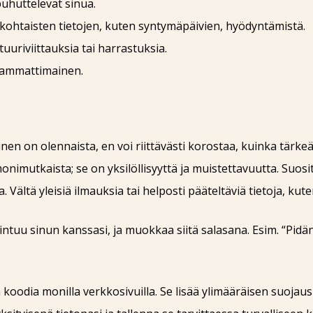
puhuttelevat sinua.
ökohtaisten tietojen, kuten syntymäpäivien, hyödyntämistä.
uuriviittauksia tai harrastuksia.
 ammattimainen.
en on olennaista, en voi riittävästi korostaa, kuinka tärk
onimutkaista; se on yksilöllisyyttä ja muistettavuutta. Suos
. Vältä yleisiä ilmauksia tai helposti pääteltäviä tietoja, kut
ntuu sinun kanssasi, ja muokkaa siitä salasana. Esim. “Pidän
stä koodia monilla verkkosivuilla. Se lisää ylimääräisen suoja