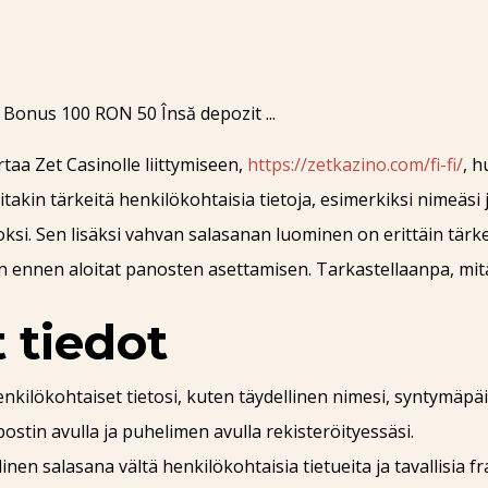
taa Zet Casinolle liittymiseen,
https://zetkazino.com/fi-fi/
, 
itakin tärkeitä henkilökohtaisia tietoja, esimerkiksi nimeäsi 
si. Sen lisäksi vahvan salasanan luominen on erittäin tärkeä
 ennen aloitat panosten asettamisen. Tarkastellaanpa, mitä t
 tiedot
nkilökohtaiset tietosi, kuten täydellinen nimesi, syntymäpäiv
stin avulla ja puhelimen avulla rekisteröityessäsi.
linen salasana vältä henkilökohtaisia tietueita ja tavallisia fr