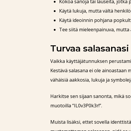
Kokoa sanoja tai lauseita, jotka 
Käytä lukuja, mutta vältä henkil
Käytä ideoinnin pohjana popkultt
Tee siitä mieleenpainuva, mutta
Turvaa salasanasi
Vaikka käyttäjätunnuksen perustamin
Kestävä salasana ei ole ainoastaan m
vähäisiä aakkosia, lukuja ja symboleja
Harkitse sen sijaan sanonta, mikä soi
muotoilla “IL0v3P0k3r!”.
Muista lisäksi, ettet sovella identti