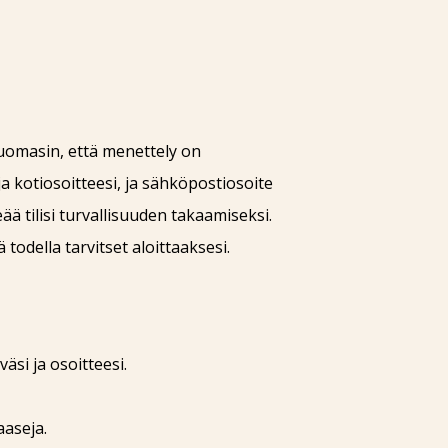
huomasin, että menettely on
ja kotiosoitteesi, ja sähköpostiosoite
ä tilisi turvallisuuden takaamiseksi.
odella tarvitset aloittaaksesi.
äsi ja osoitteesi.
aaseja.