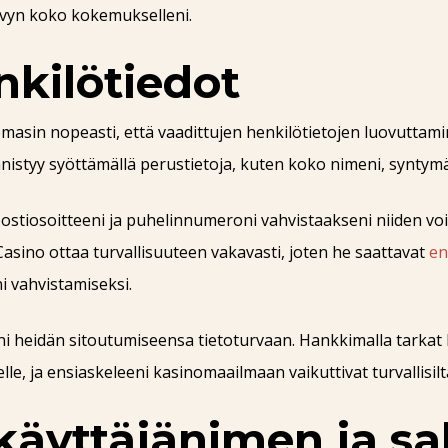
sävyn koko kokemukselleni.
nkilötiedot
masin nopeasti, että vaadittujen henkilötietojen luovuttamin
istyy syöttämällä perustietoja, kuten koko nimeni, syntymäp
postiosoitteeni ja puhelinnumeroni vahvistaakseni niiden vo
Casino ottaa turvallisuuteen vakavasti, joten he saattavat
en
ni vahvistamiseksi.
i heidän sitoutumiseensa tietoturvaan. Hankkimalla tarkat
, ja ensiaskeleeni kasinomaailmaan vaikuttivat turvallisilta
 käyttäjänimen ja s