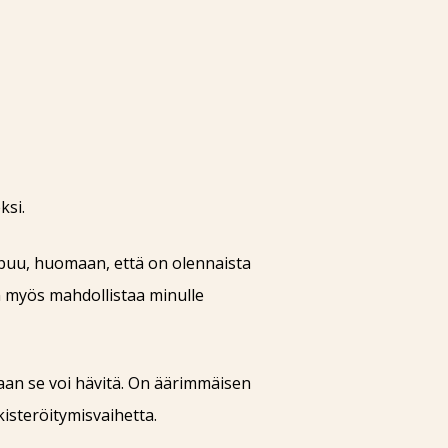
ksi.
aapuu, huomaan, että on olennaista
n myös mahdollistaa minulle
naan se voi hävitä. On äärimmäisen
kisteröitymisvaihetta.