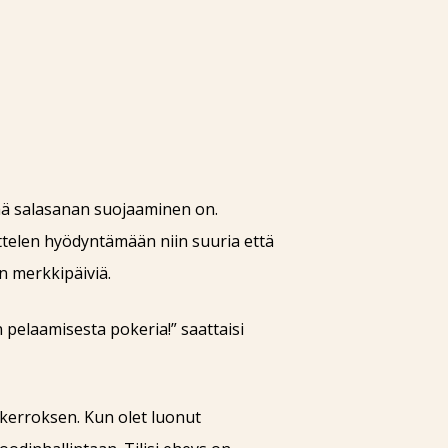
eää salasanan suojaaminen on.
ittelen hyödyntämään niin suuria että
en merkkipäiviä.
 pelaamisesta pokeria!” saattaisi
uskerroksen. Kun olet luonut