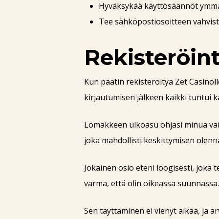
Hyväksykää käyttösäännöt ymmärt
Tee sähköpostiosoitteen vahvistu
Rekisteröin
Kun päätin rekisteröityä Zet Casinoll
kirjautumisen jälkeen kaikki tuntui kä
Lomakkeen ulkoasu ohjasi minua vaihe v
joka mahdollisti keskittymisen olenn
Jokainen osio eteni loogisesti, joka 
varma, että olin oikeassa suunnassa.
Sen täyttäminen ei vienyt aikaa, ja a