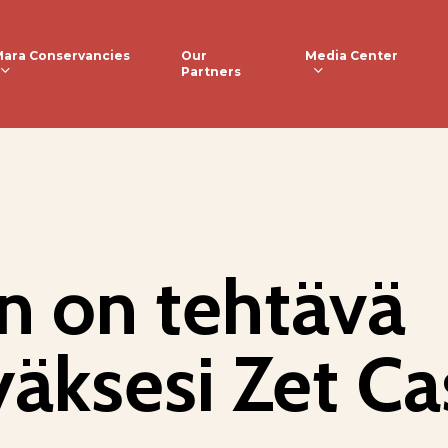
ara Conservancies
Media Center
Our
Partners
n on tehtävä
yäksesi Zet Ca