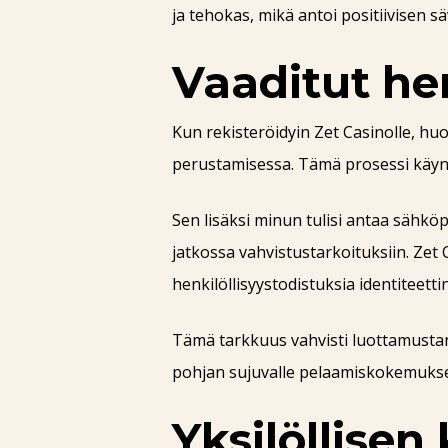
ja tehokas, mikä antoi positiivisen 
Vaaditut he
Kun rekisteröidyin Zet Casinolle, huo
perustamisessa. Tämä prosessi käynn
Sen lisäksi minun tulisi antaa sähkö
jatkossa vahvistustarkoituksiin. Zet 
henkilöllisyystodistuksia identiteetti
Tämä tarkkuus vahvisti luottamustan
pohjan sujuvalle pelaamiskokemukselle
Yksilöllisen