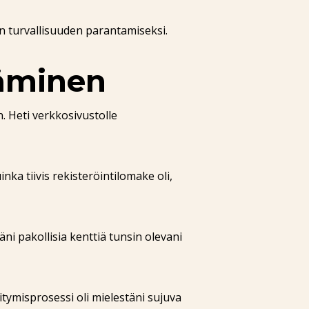
n turvallisuuden parantamiseksi.
täminen
n. Heti verkkosivustolle
nka tiivis rekisteröintilomake oli,
ni pakollisia kenttiä tunsin olevani
itymisprosessi oli mielestäni sujuva