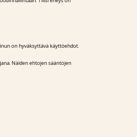
oodinhallintaan. Tilisi eheys on
 minun on hyväksyttävä käyttöehdot.
ajana. Näiden ehtojen sääntöjen