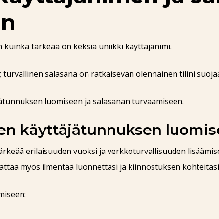
en
in kuinka tärkeää on keksiä uniikki käyttäjänimi.
; turvallinen salasana on ratkaisevan olennainen tilini suoja
jätunnuksen luomiseen ja salasanan turvaamiseen.
isen käyttäjätunnuksen luomi
ärkeää erilaisuuden vuoksi ja verkkoturvallisuuden lisäämis
aattaa myös ilmentää luonnettasi ja kiinnostuksen kohteitasi
miseen: