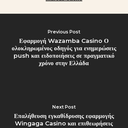
Previous Post
Εφαρμογή Wazamba Casino Ο
ολοκληρωμένος οδηγός για ενημερώσεις
push και ειδοποιήσεις σε πραγματικό
χρόνο στην Ελλάδα
Next Post
Επαλήθευση εγκαθίδρυσης εφαρμογής
Wingaga Casino και επιθεωρήσεις