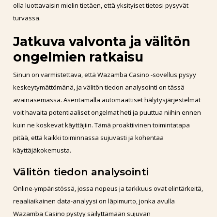
olla luottavaisin mielin tietäen, että yksityiset tietosi pysyvät
turvassa.
Jatkuva valvonta ja välitön
ongelmien ratkaisu
Sinun on varmistettava, että Wazamba Casino -sovellus pysyy
keskeytymättömänä, ja välitön tiedon analysointi on tässä
avainasemassa. Asentamalla automaattiset hälytysjärjestelmät
voit havaita potentiaaliset ongelmat heti ja puuttua niihin ennen
kuin ne koskevat käyttäjiin. Tämä proaktiivinen toimintatapa
pitää, että kaikki toiminnassa sujuvasti ja kohentaa
käyttäjäkokemusta.
Välitön tiedon analysointi
Online-ympäristössä, jossa nopeus ja tarkkuus ovat elintärkeitä,
reaaliaikainen data-analyysi on läpimurto, jonka avulla
Wazamba Casino pystyy säilyttämään sujuvan