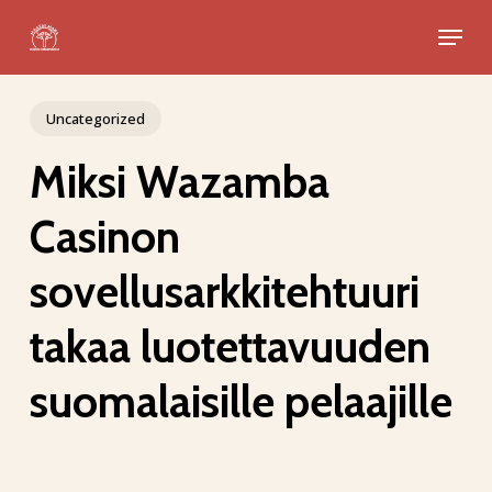
Skip
Menu
to
Close
main
Menu
content
Uncategorized
Miksi Wazamba
Casinon
sovellusarkkitehtuuri
takaa luotettavuuden
suomalaisille pelaajille