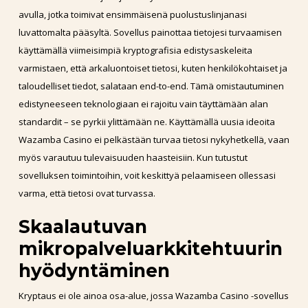
avulla, jotka toimivat ensimmäisenä puolustuslinjanasi
luvattomalta pääsyltä. Sovellus painottaa tietojesi turvaamisen
käyttämällä viimeisimpiä kryptografisia edistysaskeleita
varmistaen, että arkaluontoiset tietosi, kuten henkilökohtaiset ja
taloudelliset tiedot, salataan end-to-end. Tämä omistautuminen
edistyneeseen teknologiaan ei rajoitu vain täyttämään alan
standardit – se pyrkii ylittämään ne. Käyttämällä uusia ideoita
Wazamba Casino ei pelkästään turvaa tietosi nykyhetkellä, vaan
myös varautuu tulevaisuuden haasteisiin. Kun tutustut
sovelluksen toimintoihin, voit keskittyä pelaamiseen ollessasi
varma, että tietosi ovat turvassa.
Skaalautuvan
mikropalveluarkkitehtuurin
hyödyntäminen
Kryptaus ei ole ainoa osa-alue, jossa Wazamba Casino -sovellus