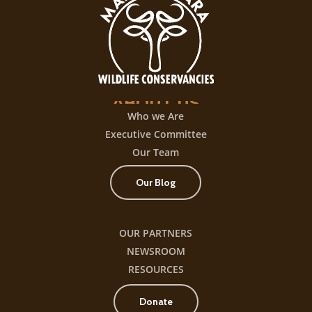
juego
con
+300
título
ABOUT
US
Who we Are
Executive Committee
Our Team
Our Blog
OUR PARTNERS
NEWSROOM
RESOURCES
Donate