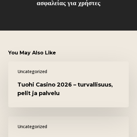
ασφαλείας για χρήστες
You May Also Like
Tuohi
Uncategorized
Casino
2026
Tuohi Casino 2026 – turvallisuus,
–
pelit ja palvelu
turvallisuus,
pelit
ja
Possu
palvelu
Uncategorized
Casino
2026: