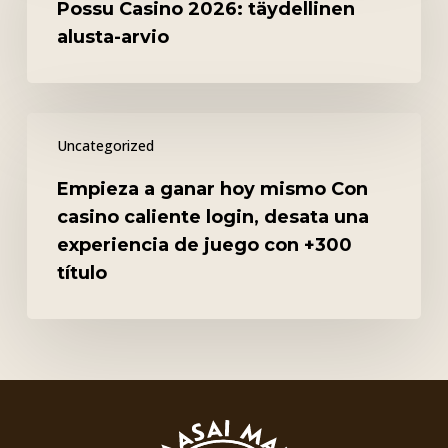
Possu Casino 2026: täydellinen
täydellinen
alusta-arvio
alusta-
arvio
Empieza
Uncategorized
a
ganar
Empieza a ganar hoy mismo Con
hoy
casino caliente login, desata una
mismo
experiencia de juego con +300
Con
título
casino
caliente
login,
desata
una
experiencia
de