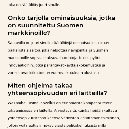
joka on räätälöity juuri sinulle.
Onko tarjolla ominaisuuksia, jotka
on suunniteltu Suomen
markkinoille?
Saatavilla on juuri sinulle räätälöityjä ominaisuuksia, kuten
paikallista sisältöä, joka helpottaa navigointia, ja Suomen
markkinoille sopivia maksuvaihtoehtoja. Kaikki pyörii
innovaatioihin, jotka parantavat käyttäjäkokemustasi ja
varmistavat kitkattoman vuorovaikutuksen alustalla.
Miten ohjelma takaa
yhteensopivuuden eri laitteilla?
Wazamba Casino -sovellus on erinomaista kompatibiliteetin
takaamisessa eri laitteilla. Arvostat sitä, kuinka heidän kattava
yhteensopivuustestauksensa varmistaa kitkattoman toiminnan,
jolloin voit nauttia innovatiivisista pelikokemuksista millä