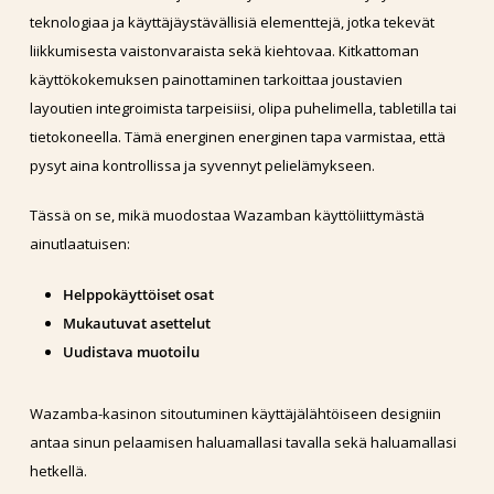
teknologiaa ja käyttäjäystävällisiä elementtejä, jotka tekevät
liikkumisesta vaistonvaraista sekä kiehtovaa. Kitkattoman
käyttökokemuksen painottaminen tarkoittaa joustavien
layoutien integroimista tarpeisiisi, olipa puhelimella, tabletilla tai
tietokoneella. Tämä energinen energinen tapa varmistaa, että
pysyt aina kontrollissa ja syvennyt pelielämykseen.
Tässä on se, mikä muodostaa Wazamban käyttöliittymästä
ainutlaatuisen:
Helppokäyttöiset osat
Mukautuvat asettelut
Uudistava muotoilu
Wazamba-kasinon sitoutuminen käyttäjälähtöiseen designiin
antaa sinun pelaamisen haluamallasi tavalla sekä haluamallasi
hetkellä.