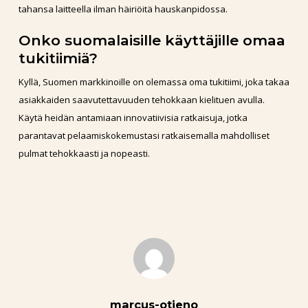
tahansa laitteella ilman häiriöitä hauskanpidossa.
Onko suomalaisille käyttäjille omaa
tukitiimiä?
Kyllä, Suomen markkinoille on olemassa oma tukitiimi, joka takaa
asiakkaiden saavutettavuuden tehokkaan kielituen avulla.
Käytä heidän antamiaan innovatiivisia ratkaisuja, jotka
parantavat pelaamiskokemustasi ratkaisemalla mahdolliset
pulmat tehokkaasti ja nopeasti.
marcus-otieno