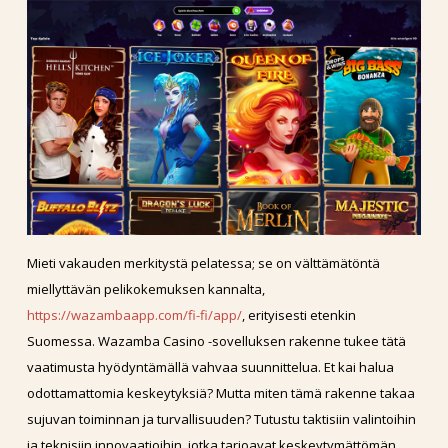
Mieti vakauden merkitystä pelatessa; se on välttämätöntä
miellyttävän pelikokemuksen kannalta,
https://wazambaapp.com/fi-fi/app/
, erityisesti etenkin
Suomessa. Wazamba Casino -sovelluksen rakenne tukee tätä
vaatimusta hyödyntämällä vahvaa suunnittelua. Et kai halua
odottamattomia keskeytyksiä? Mutta miten tämä rakenne takaa
sujuvan toiminnan ja turvallisuuden? Tutustu taktisiin valintoihin
ja teknisiin innovaatioihin, jotka tarjoavat keskeytymättömän