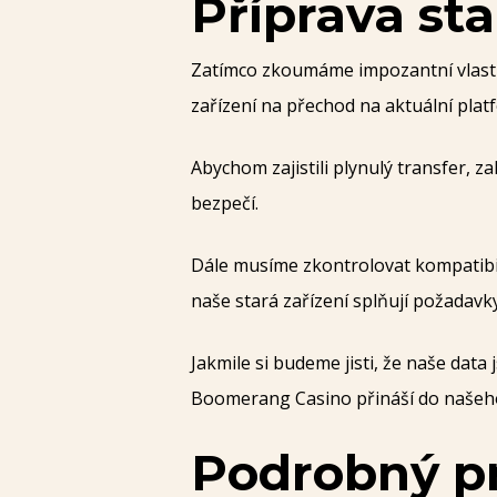
Příprava sta
Zatímco zkoumáme impozantní vlastn
zařízení na přechod na aktuální plat
Abychom zajistili plynulý transfer, 
bezpečí.
Dále musíme zkontrolovat kompatibili
naše stará zařízení splňují požadav
Jakmile si budeme jisti, že naše data
Boomerang Casino přináší do našeho
Podrobný pr