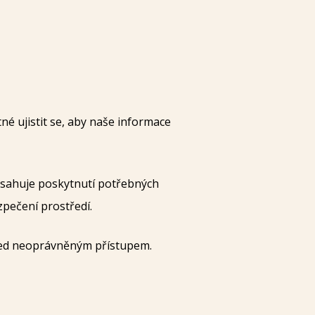
é ujistit se, aby naše informace
bsahuje poskytnutí potřebných
zpečení prostředí.
 před neoprávněným přístupem.