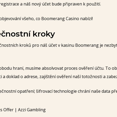
egistrace a náš nový účet bude připraven k použití.
k objevování všeho, co Boomerang Casino nabízí!
čnostní kroky
čnostních kroků pro náš účet v kasinu Boomerang je nezbytn
vobodu hraní, musíme absolvovat proces ověření účtu. To o
 a doklad o adrese, zajištění ověření naší totožnosti a zabe
zpečnostní opatření; šifrovací technologie chrání naše data