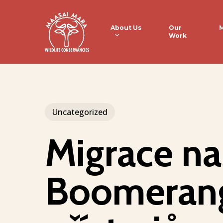
Skip
to
About Us
M
Our
Work
main
content
Uncategorized
Migrace na
Boomerang