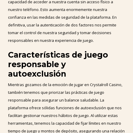
capacidad de acceder a nuestra cuenta sin acceso físico a
nuestro teléfono. Esto aumenta enormemente nuestra
confianza en las medidas de seguridad de la plataforma. En
definitiva, usar la autenticación de dos factores nos permite
tomar el control de nuestra seguridad y tomar decisiones
responsables en nuestra experiencia de juego.
Características de juego
responsable y
autoexclusión
Mientras gozamos de la emoción de jugar en Crystalroll Casino,
también tenemos que priorizar las prácticas de juego
responsable para asegurar un balance saludable. La
plataforma ofrece sólidas funciones de autoexclusión que nos
facilitan gestionar nuestros hábitos de juego. Al utilizar estas
herramientas, tenemos la capacidad de fijar límites en nuestro
tiempo de juego y montos de depósito, asegurando una relación