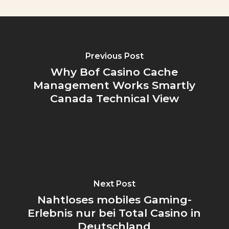
Previous Post
Why Bof Casino Cache
Management Works Smartly
Canada Technical View
Next Post
Nahtloses mobiles Gaming-
Erlebnis nur bei Total Casino in
Deutschland