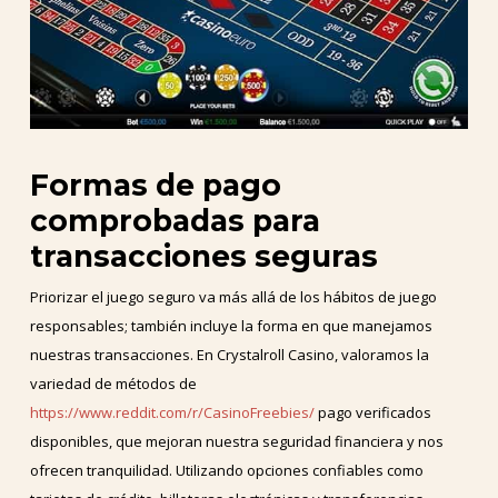
Formas de pago
comprobadas para
transacciones seguras
Priorizar el juego seguro va más allá de los hábitos de juego
responsables; también incluye la forma en que manejamos
nuestras transacciones. En Crystalroll Casino, valoramos la
variedad de métodos de
https://www.reddit.com/r/CasinoFreebies/
pago verificados
disponibles, que mejoran nuestra seguridad financiera y nos
ofrecen tranquilidad. Utilizando opciones confiables como