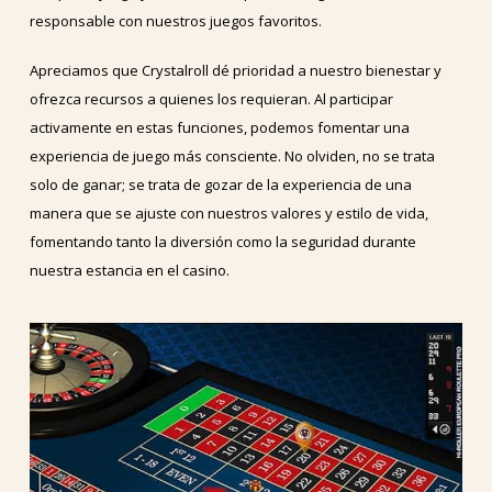
responsable con nuestros juegos favoritos.
Apreciamos que Crystalroll dé prioridad a nuestro bienestar y
ofrezca recursos a quienes los requieran. Al participar
activamente en estas funciones, podemos fomentar una
experiencia de juego más consciente. No olviden, no se trata
solo de ganar; se trata de gozar de la experiencia de una
manera que se ajuste con nuestros valores y estilo de vida,
fomentando tanto la diversión como la seguridad durante
nuestra estancia en el casino.