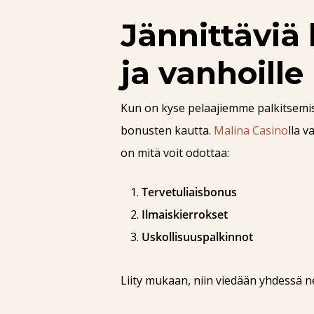
Jännittäviä
ja vanhoille 
Kun on kyse pelaajiemme palkitsemi
bonusten kautta.
Malina Casino
lla 
on mitä voit odottaa:
Tervetuliaisbonus
Ilmaiskierrokset
Uskollisuuspalkinnot
Liity mukaan, niin viedään yhdessä ne