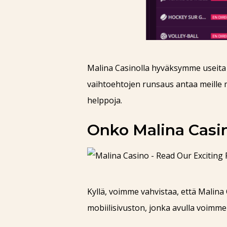
Malina Casinolla hyväksymme useita 
vaihtoehtojen runsaus antaa meille 
helppoja.
Onko Malina Casin
Kyllä, voimme vahvistaa, että Malina C
mobiilisivuston, jonka avulla voimm