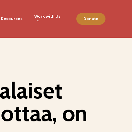
Work with Us
Resources
Donate
alaiset
uottaa, on