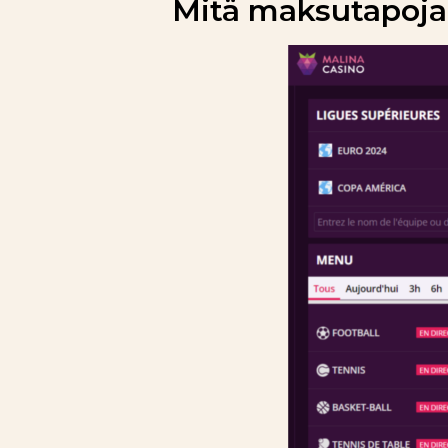
Mitä maksutapoja 