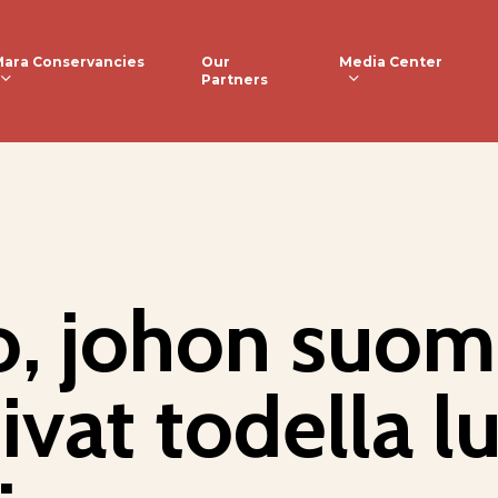
ara Conservancies
Media Center
Our
Partners
o, johon suom
ivat todella l