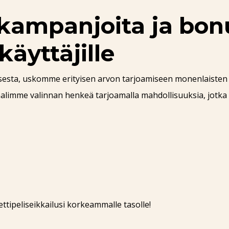
 kampanjoita ja bonu
käyttäjille
sesta, uskomme erityisen arvon tarjoamiseen monenlaisten
vaalimme valinnan henkeä tarjoamalla mahdollisuuksia, jotk
ttipeliseikkailusi korkeammalle tasolle!