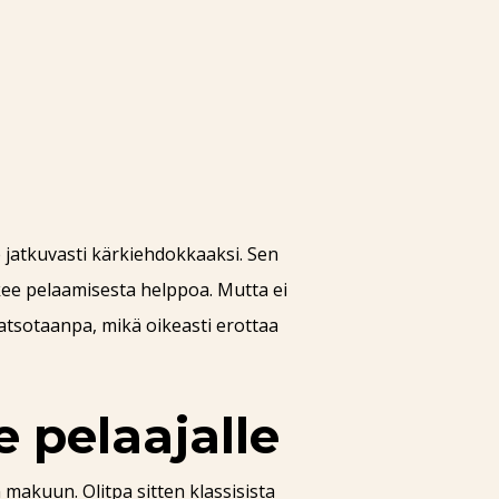
e jatkuvasti kärkiehdokkaaksi. Sen
kee pelaamisesta helppoa. Mutta ei
Katsotaanpa, mikä oikeasti erottaa
e pelaajalle
 makuun. Olitpa sitten klassisista