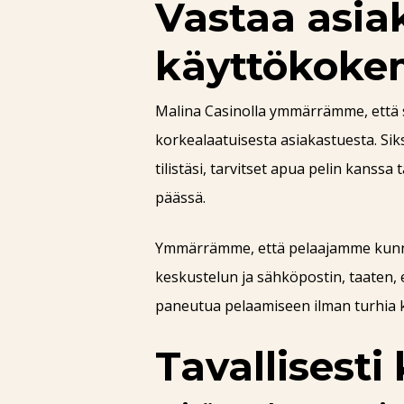
Vastaa asia
käyttökoke
Malina Casinolla ymmärrämme, että s
korkealaatuisesta asiakastuesta. Sik
tilistäsi, tarvitset apua pelin kans
päässä.
Ymmärrämme, että pelaajamme kunnioi
keskustelun ja sähköpostin, taaten,
paneutua pelaamiseen ilman turhia kes
Tavallisest