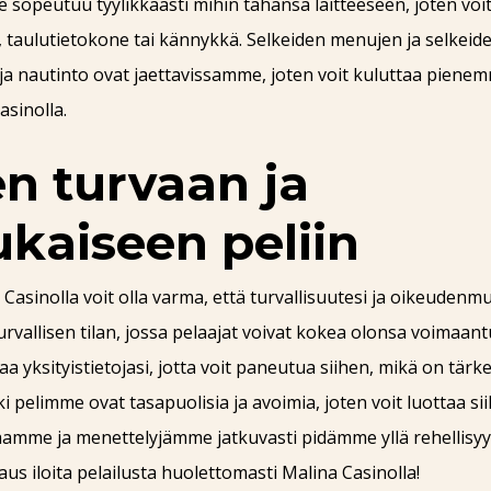
opeutuu tyylikkäästi mihin tahansa laitteeseen, joten voit
e, taulutietokone tai kännykkä. Selkeiden menujen ja selkeid
 ja nautinto ovat jaettavissamme, joten voit kuluttaa pie
asinolla.
n turvaan ja
kaiseen peliin
Casinolla voit olla varma, että turvallisuutesi ja oikeudenmu
rvallisen tilan, jossa pelaajat voivat kokea olonsa voimaant
a yksityistietojasi, jotta voit paneutua siihen, mikä on tär
pelimme ovat tasapuolisia ja avoimia, joten voit luottaa siihe
amme ja menettelyjämme jatkuvasti pidämme yllä rehellisyyd
s iloita pelailusta huolettomasti Malina Casinolla!