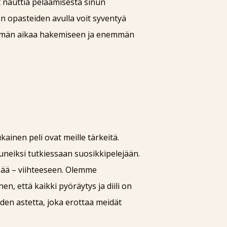
 nauttia pelaamisesta sinun
en opasteiden avulla voit syventyä
nemmän aikaa hakemiseen ja enemmän
kainen peli ovat meille tärkeitä.
uneiksi tutkiessaan suosikkipelejään.
keää – viihteeseen. Olemme
n, että kaikki pyöräytys ja diili on
en astetta, joka erottaa meidät