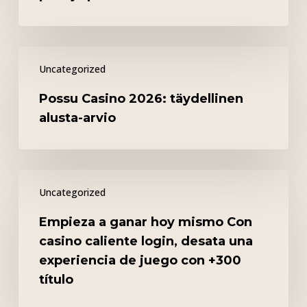
turvallisuus,
pelit
ja
Possu
palvelu
Uncategorized
Casino
2026:
Possu Casino 2026: täydellinen
täydellinen
alusta-arvio
alusta-
arvio
Empieza
Uncategorized
a
ganar
Empieza a ganar hoy mismo Con
hoy
casino caliente login, desata una
mismo
experiencia de juego con +300
Con
título
casino
caliente