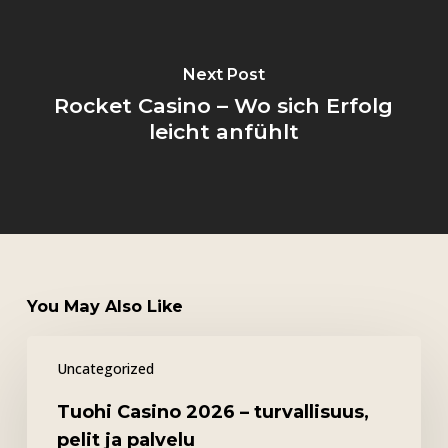
Next Post
Rocket Casino – Wo sich Erfolg
leicht anfühlt
You May Also Like
Tuohi
Uncategorized
Casino
2026
Tuohi Casino 2026 – turvallisuus,
–
pelit ja palvelu