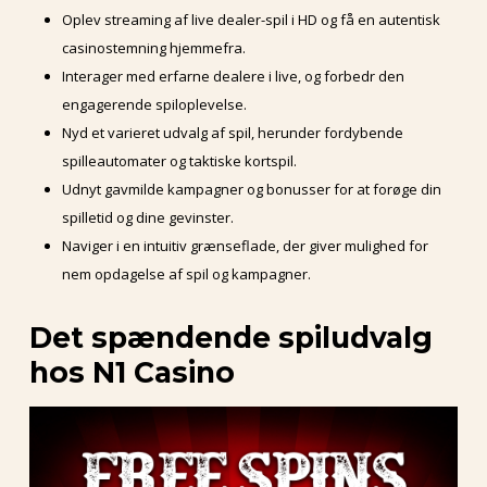
Oplev streaming af live dealer-spil i HD og få en autentisk
casinostemning hjemmefra.
Interager med erfarne dealere i live, og forbedr den
engagerende spiloplevelse.
Nyd et varieret udvalg af spil, herunder fordybende
spilleautomater og taktiske kortspil.
Udnyt gavmilde kampagner og bonusser for at forøge din
spilletid og dine gevinster.
Naviger i en intuitiv grænseflade, der giver mulighed for
nem opdagelse af spil og kampagner.
Det spændende spiludvalg
hos N1 Casino