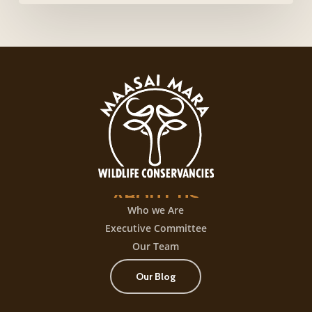
login,
desata
una
experiencia
de
juego
con
+300
título
ABOUT
US
Who we Are
Executive Committee
Our Team
Our Blog