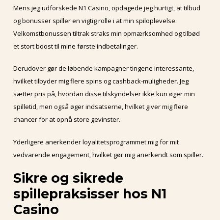
Mens jeg udforskede N1 Casino, opdagede jeg hurtigt, at tilbud
og bonusser spiller en vigtig rolle i at min spiloplevelse.
Velkomstbonussen tiltrak straks min opmærksomhed og tilbød
et stort boost til mine første indbetalinger.
Derudover gør de løbende kampagner tingene interessante,
hvilket tilbyder mig flere spins og cashback-muligheder. Jeg
sætter pris på, hvordan disse tilskyndelser ikke kun øger min
spilletid, men også øger indsatserne, hvilket giver mig flere
chancer for at opnå store gevinster.
Yderligere anerkender loyalitetsprogrammet mig for mit
vedvarende engagement, hvilket gør mig anerkendt som spiller.
Sikre og sikrede
spillepraksisser hos N1
Casino