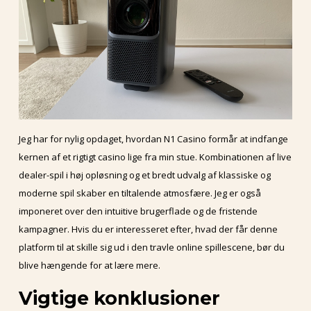
Jeg har for nylig opdaget, hvordan N1 Casino formår at indfange
kernen af et rigtigt casino lige fra min stue. Kombinationen af live
dealer-spil i høj opløsning og et bredt udvalg af klassiske og
moderne spil skaber en tiltalende atmosfære. Jeg er også
imponeret over den intuitive brugerflade og de fristende
kampagner. Hvis du er interesseret efter, hvad der får denne
platform til at skille sig ud i den travle online spillescene, bør du
blive hængende for at lære mere.
Vigtige konklusioner