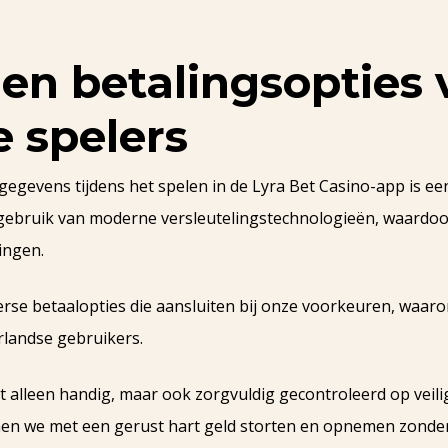
 en betalingsopties 
 spelers
egevens tijdens het spelen in de Lyra Bet Casino-app is ee
ebruik van moderne versleutelingstechnologieën, waardoor 
ingen.
rse betaalopties die aansluiten bij onze voorkeuren, waaro
erlandse gebruikers.
t alleen handig, maar ook zorgvuldig gecontroleerd op veil
n we met een gerust hart geld storten en opnemen zonde