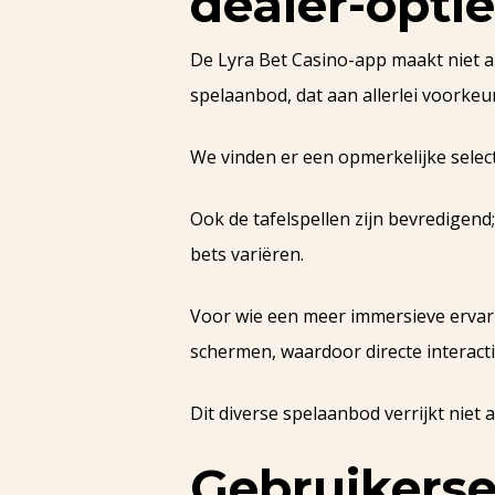
dealer-optie
De Lyra Bet Casino-app maakt niet al
spelaanbod, dat aan allerlei voorkeu
We vinden er een opmerkelijke select
Ook de tafelspellen zijn bevredigend
bets variëren.
Voor wie een meer immersieve ervari
schermen, waardoor directe interacti
Dit diverse spelaanbod verrijkt niet
Gebruikerse