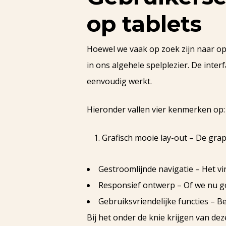
op tablets
Hoewel we vaak op zoek zijn naar op
in ons algehele spelplezier. De inte
eenvoudig werkt.
Hieronder vallen vier kenmerken op:
Grafisch mooie lay-out – De grap
Gestroomlijnde navigatie – Het vi
Responsief ontwerp – Of we nu gok
Gebruiksvriendelijke functies – Be
Bij het onder de knie krijgen van d