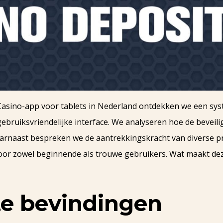
t Casino-app voor tablets in Nederland ontdekken we een s
bruiksvriendelijke interface. We analyseren hoe de beveili
Daarnaast bespreken we de aantrekkingskracht van diverse 
oor zowel beginnende als trouwe gebruikers. Wat maakt dez
te bevindingen