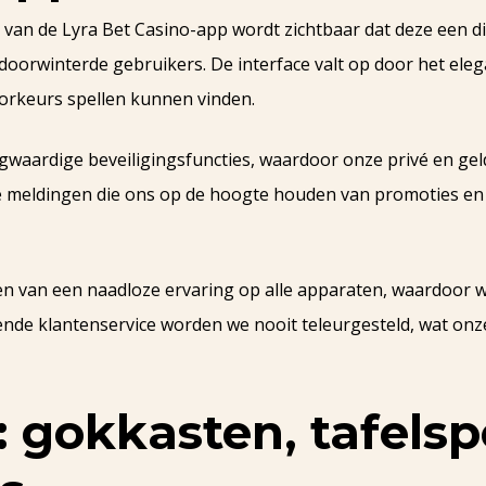
 van de Lyra Bet Casino-app wordt zichtbaar dat deze een d
oorwinterde gebruikers. De interface valt op door het elega
orkeurs spellen kunnen vinden.
aardige beveiligingsfuncties, waardoor onze privé en gelde
 meldingen die ons op de hoogte houden van promoties en
eden van een naadloze ervaring op alle apparaten, waardoo
ende klantenservice worden we nooit teleurgesteld, wat onz
gokkasten, tafelspe