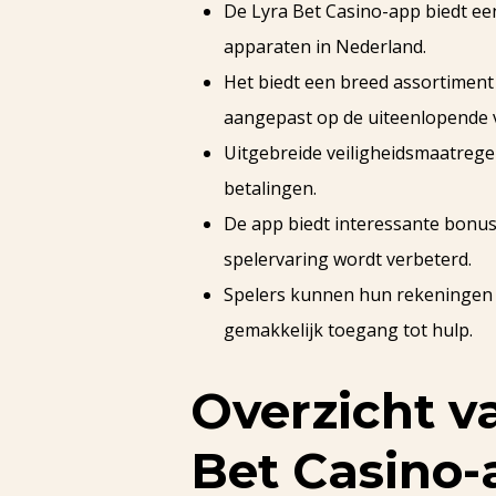
De Lyra Bet Casino-app biedt een
apparaten in Nederland.
Het biedt een breed assortiment
aangepast op de uiteenlopende 
Uitgebreide veiligheidsmaatrege
betalingen.
De app biedt interessante bonus
spelervaring wordt verbeterd.
Spelers kunnen hun rekeningen 
gemakkelijk toegang tot hulp.
Overzicht v
Bet Casino-