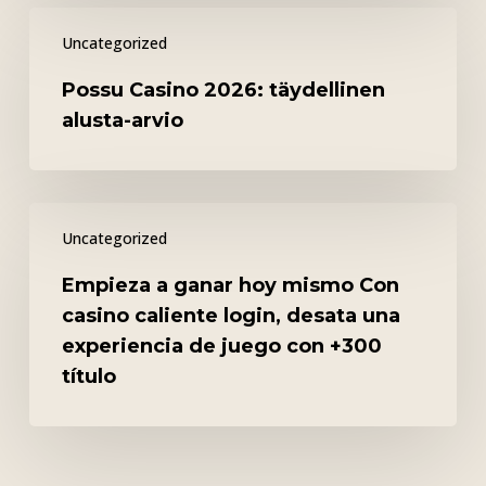
Possu
palvelu
Uncategorized
Casino
2026:
Possu Casino 2026: täydellinen
täydellinen
alusta-arvio
alusta-
arvio
Empieza
Uncategorized
a
ganar
Empieza a ganar hoy mismo Con
hoy
casino caliente login, desata una
mismo
experiencia de juego con +300
Con
título
casino
caliente
login,
desata