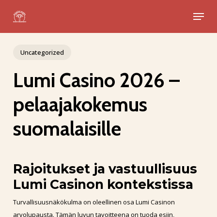
Skip
Menu
to
Close
main
Menu
content
Uncategorized
Lumi Casino 2026 –
pelaajakokemus
suomalaisille
Rajoitukset ja vastuullisuus
Lumi Casinon kontekstissa
Turvallisuusnäkökulma on oleellinen osa Lumi Casinon
arvolupausta. Tämän luvun tavoitteena on tuoda esiin,