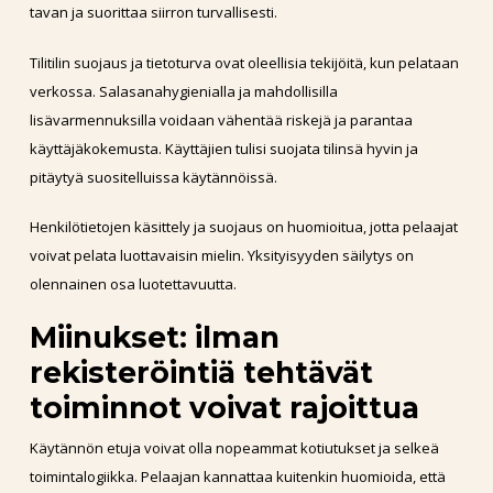
tavan ja suorittaa siirron turvallisesti.
Tilitilin suojaus ja tietoturva ovat oleellisia tekijöitä, kun pelataan
verkossa. Salasanahygienialla ja mahdollisilla
lisävarmennuksilla voidaan vähentää riskejä ja parantaa
käyttäjäkokemusta. Käyttäjien tulisi suojata tilinsä hyvin ja
pitäytyä suositelluissa käytännöissä.
Henkilötietojen käsittely ja suojaus on huomioitua, jotta pelaajat
voivat pelata luottavaisin mielin. Yksityisyyden säilytys on
olennainen osa luotettavuutta.
Miinukset: ilman
rekisteröintiä tehtävät
toiminnot voivat rajoittua
Käytännön etuja voivat olla nopeammat kotiutukset ja selkeä
toimintalogiikka. Pelaajan kannattaa kuitenkin huomioida, että