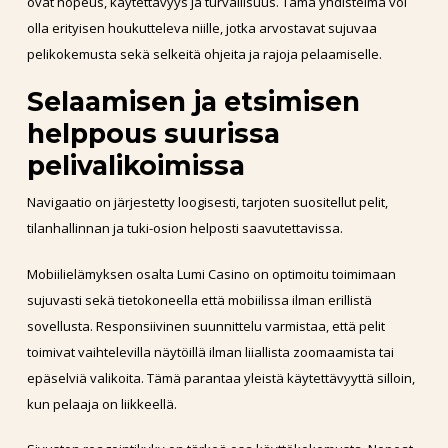
ovat nopeus, käytettävyys ja turvallisuus. Tämä yhdistelmä voi
olla erityisen houkutteleva niille, jotka arvostavat sujuvaa
pelikokemusta sekä selkeitä ohjeita ja rajoja pelaamiselle.
Selaamisen ja etsimisen
helppous suurissa
pelivalikoimissa
Navigaatio on järjestetty loogisesti, tarjoten suositellut pelit,
tilanhallinnan ja tuki-osion helposti saavutettavissa.
Mobiilielämyksen osalta Lumi Casino on optimoitu toimimaan
sujuvasti sekä tietokoneella että mobiilissa ilman erillistä
sovellusta. Responsiivinen suunnittelu varmistaa, että pelit
toimivat vaihtelevilla näytöillä ilman liiallista zoomaamista tai
epäselviä valikoita. Tämä parantaa yleistä käytettävyyttä silloin,
kun pelaaja on liikkeellä.