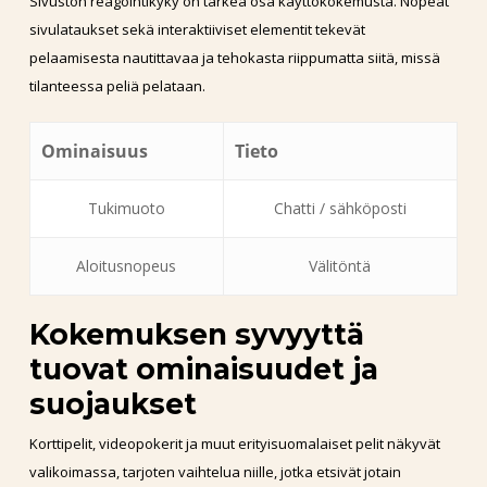
Sivuston reagointikyky on tärkeä osa käyttökokemusta. Nopeat
sivulataukset sekä interaktiiviset elementit tekevät
pelaamisesta nautittavaa ja tehokasta riippumatta siitä, missä
tilanteessa peliä pelataan.
Ominaisuus
Tieto
Tukimuoto
Chatti / sähköposti
Aloitusnopeus
Välitöntä
Kokemuksen syvyyttä
tuovat ominaisuudet ja
suojaukset
Korttipelit, videopokerit ja muut erityisuomalaiset pelit näkyvät
valikoimassa, tarjoten vaihtelua niille, jotka etsivät jotain