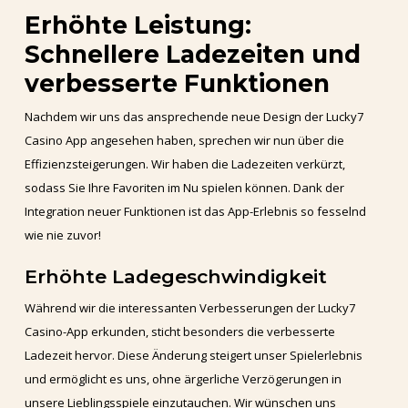
Erhöhte Leistung:
Schnellere Ladezeiten und
verbesserte Funktionen
Nachdem wir uns das ansprechende neue Design der Lucky7
Casino App angesehen haben, sprechen wir nun über die
Effizienzsteigerungen. Wir haben die Ladezeiten verkürzt,
sodass Sie Ihre Favoriten im Nu spielen können. Dank der
Integration neuer Funktionen ist das App-Erlebnis so fesselnd
wie nie zuvor!
Erhöhte Ladegeschwindigkeit
Während wir die interessanten Verbesserungen der Lucky7
Casino-App erkunden, sticht besonders die verbesserte
Ladezeit hervor. Diese Änderung steigert unser Spielerlebnis
und ermöglicht es uns, ohne ärgerliche Verzögerungen in
unsere Lieblingsspiele einzutauchen. Wir wünschen uns