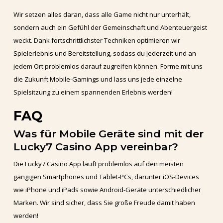
Wir setzen alles daran, dass alle Game nicht nur unterhält,
sondern auch ein Gefühl der Gemeinschaft und Abenteuergeist
weckt. Dank fortschrittlichster Techniken optimieren wir
Spielerlebnis und Bereitstellung, sodass du jederzeit und an
jedem Ort problemlos darauf zugreifen können. Forme mit uns
die Zukunft Mobile-Gamings und lass uns jede einzelne
Spielsitzung zu einem spannenden Erlebnis werden!
FAQ
Was für Mobile Geräte sind mit der
Lucky7 Casino App vereinbar?
Die Lucky7 Casino App läuft problemlos auf den meisten
gängigen Smartphones und Tablet-PCs, darunter iOS-Devices
wie iPhone und iPads sowie Android-Geräte unterschiedlicher
Marken. Wir sind sicher, dass Sie große Freude damit haben
werden!