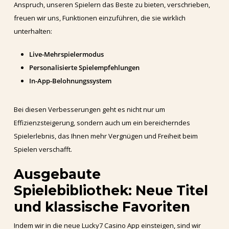
Anspruch, unseren Spielern das Beste zu bieten, verschrieben,
freuen wir uns, Funktionen einzuführen, die sie wirklich
unterhalten:
Live-Mehrspielermodus
Personalisierte Spielempfehlungen
In-App-Belohnungssystem
Bei diesen Verbesserungen geht es nicht nur um
Effizienzsteigerung, sondern auch um ein bereicherndes
Spielerlebnis, das Ihnen mehr Vergnügen und Freiheit beim
Spielen verschafft.
Ausgebaute
Spielebibliothek: Neue Titel
und klassische Favoriten
Indem wir in die neue Lucky7 Casino App einsteigen, sind wir