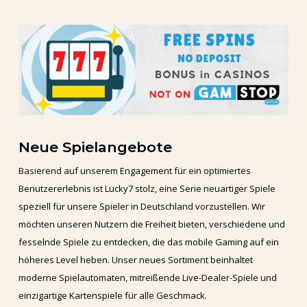
Neue Spielangebote
Basierend auf unserem Engagement für ein optimiertes
Benutzererlebnis ist Lucky7 stolz, eine Serie neuartiger Spiele
speziell für unsere Spieler in Deutschland vorzustellen. Wir
möchten unseren Nutzern die Freiheit bieten, verschiedene und
fesselnde Spiele zu entdecken, die das mobile Gaming auf ein
höheres Level heben. Unser neues Sortiment beinhaltet
moderne Spielautomaten, mitreißende Live-Dealer-Spiele und
einzigartige Kartenspiele für alle Geschmack.