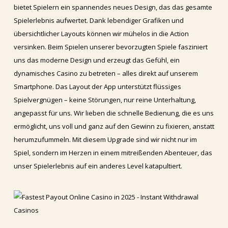
bietet Spielern ein spannendes neues Design, das das gesamte
Spielerlebnis aufwertet. Dank lebendiger Grafiken und
übersichtlicher Layouts können wir mühelos in die Action
versinken. Beim Spielen unserer bevorzugten Spiele fasziniert
uns das moderne Design und erzeugt das Gefühl, ein
dynamisches Casino zu betreten – alles direkt auf unserem
Smartphone. Das Layout der App unterstützt flüssiges
Spielvergnügen – keine Störungen, nur reine Unterhaltung,
angepasst für uns. Wir lieben die schnelle Bedienung, die es uns
ermöglicht, uns voll und ganz auf den Gewinn zu fixieren, anstatt
herumzufummeln. Mit diesem Upgrade sind wir nicht nur im
Spiel, sondern im Herzen in einem mitreißenden Abenteuer, das
unser Spielerlebnis auf ein anderes Level katapultiert.