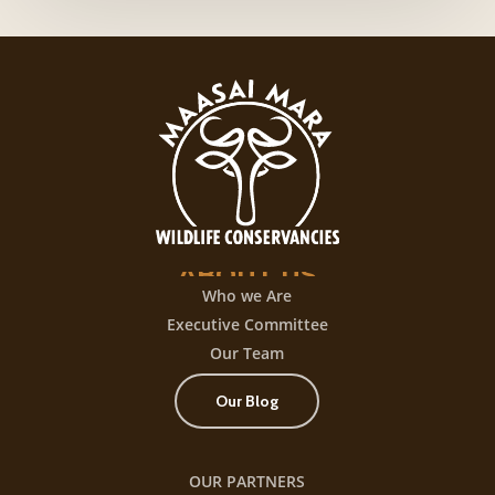
desata
una
experiencia
de
juego
con
+300
título
ABOUT
US
Who we Are
Executive Committee
Our Team
Our Blog
OUR PARTNERS