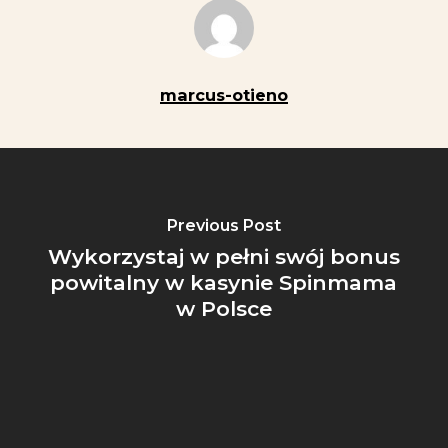
marcus-otieno
Previous Post
Wykorzystaj w pełni swój bonus
powitalny w kasynie Spinmama
w Polsce