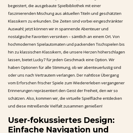
begeistert, die ausgebaute Spielbibliothek mit einer
faszinierenden Mischung aus aktuellen Titeln und geschätzten
Klassikern zu erkunden. Die Zeiten sind vorbei eingeschränkter
Auswahl; jetzt können wir in spannende Abenteuer und
nostalgische Favoriten versinken – sämtlich an einem Ort. Von
hochmodernen Spielautomaten und packenden Tischspielen bis
hin zu klassischen Klassikern, die unsere Herzen höherschlagen
lassen, bietet Lucky7 für jeden Geschmack eine Option. Wir
haben Optionen für alle Stimmung, ob wir abenteuerlustig sind
oder uns nach Vertrautem verlangen. Der nahtlose Übergang
vom Erforschen frischer Spiele zum Wiedererleben vergangener
Erinnerungen repräsentiert den Geist der Freiheit, den wir so
schätzen. Also, kommen wir, die virtuelle Spielfläche entdecken
und diese mitreißende Vielfalt zusammen genießen!
User-fokussiertes Design:
Einfache Navigation und