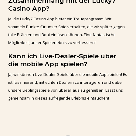
Zusammenhang mit der Lucky7
Casino App?
Ja, die Lucky7 Casino App bietet ein Treueprogramm! Wir
sammeln Punkte für unser Spielverhalten, die wir später gegen
tolle Prämien und Boni einlösen können. Eine fantastische
Möglichkeit, unser Spielerlebnis zu verbessern!
Kann ich Live-Dealer-Spiele über
die mobile App spielen?
Ja, wir können Live-Dealer-Spiele über die mobile App spielen! Es
ist faszinierend, mit echten Dealern zu interagieren und dabei
unsere Lieblingsspiele von überall aus zu genießen. Lasst uns
gemeinsam in dieses aufregende Erlebnis eintauchen!