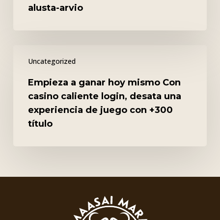
täydellinen
alusta-arvio
alusta-
arvio
Empieza
Uncategorized
a
ganar
Empieza a ganar hoy mismo Con
hoy
casino caliente login, desata una
mismo
experiencia de juego con +300
Con
título
casino
caliente
login,
desata
una
experiencia
de
juego