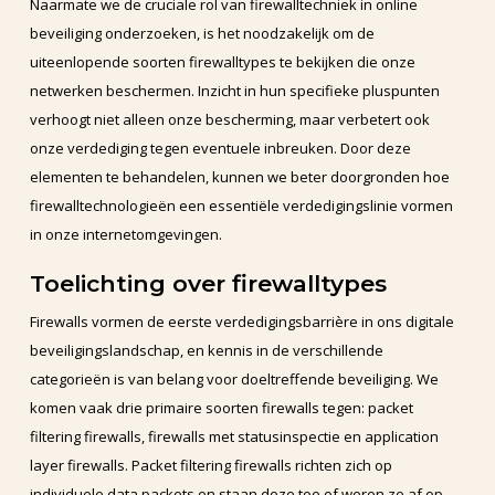
Naarmate we de cruciale rol van firewalltechniek in online
beveiliging onderzoeken, is het noodzakelijk om de
uiteenlopende soorten firewalltypes te bekijken die onze
netwerken beschermen. Inzicht in hun specifieke pluspunten
verhoogt niet alleen onze bescherming, maar verbetert ook
onze verdediging tegen eventuele inbreuken. Door deze
elementen te behandelen, kunnen we beter doorgronden hoe
firewalltechnologieën een essentiële verdedigingslinie vormen
in onze internetomgevingen.
Toelichting over firewalltypes
Firewalls vormen de eerste verdedigingsbarrière in ons digitale
beveiligingslandschap, en kennis in de verschillende
categorieën is van belang voor doeltreffende beveiliging. We
komen vaak drie primaire soorten firewalls tegen: packet
filtering firewalls, firewalls met statusinspectie en application
layer firewalls. Packet filtering firewalls richten zich op
individuele data packets en staan deze toe of weren ze af op