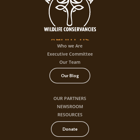
con
+300
título
ABOUT
US
Who we Are
Executive Committee
Our Team
Our Blog
OUR PARTNERS
NEWSROOM
RESOURCES
Donate