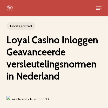
Skip
Menu
to
Close
main
Menu
content
Uncategorized
Loyal Casino Inloggen
Geavanceerde
versleutelingsnormen
in Nederland