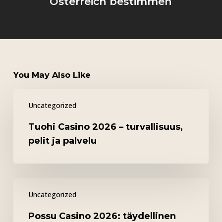
Österreich bestimmen
You May Also Like
Tuohi
Uncategorized
Casino
2026
Tuohi Casino 2026 – turvallisuus,
–
pelit ja palvelu
turvallisuus,
pelit
ja
Possu
palvelu
Uncategorized
Casino
2026:
Possu Casino 2026: täydellinen