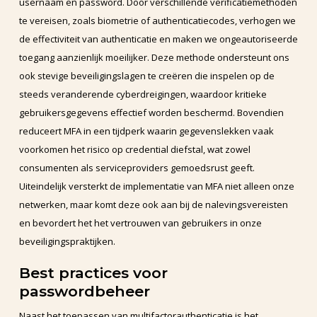
usernaam en password. Door verschillende verificatiemethoden
te vereisen, zoals biometrie of authenticatiecodes, verhogen we
de effectiviteit van authenticatie en maken we ongeautoriseerde
toegang aanzienlijk moeilijker. Deze methode ondersteunt ons
ook stevige beveiligingslagen te creëren die inspelen op de
steeds veranderende cyberdreigingen, waardoor kritieke
gebruikersgegevens effectief worden beschermd. Bovendien
reduceert MFA in een tijdperk waarin gegevenslekken vaak
voorkomen het risico op credential diefstal, wat zowel
consumenten als serviceproviders gemoedsrust geeft.
Uiteindelijk versterkt de implementatie van MFA niet alleen onze
netwerken, maar komt deze ook aan bij de nalevingsvereisten
en bevordert het het vertrouwen van gebruikers in onze
beveiligingspraktijken.
Best practices voor
passwordbeheer
Naast het toepassen van multifactorauthenticatie is het