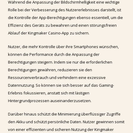
Während die Anpassung der Bildschirmhelligkeit eine wichtige
Rolle bei der Verbesserung des Nutzererlebnisses darstellt, ist
die Kontrolle der App-Berechtigungen ebenso essentiell, um die
Effizienz des Geräts zu bewahren und einen störungsfreien
Ablauf der Kingmaker Casino-App zu sichern.
Nutzer, die mehr Kontrolle über ihre Smartphones wünschen,
können die Performance durch die Anpassung der
Berechtigungen steigern. Indem sie nur die erforderlichen
Berechtigungen gewähren, reduzieren sie den
Ressourcenverbrauch und verhindern eine exzessive
Datennutzung. So können sie sich besser auf das Gaming-
Erlebnis fokussieren, anstatt sich mit lästigen
Hintergrundprozessen auseinanderzusetzen.
Darüber hinaus schützt die Minimierung überflüssiger Zugriffe
den Akku und schützt persönliche Daten. Nutzer gewinnen somit
von einer effizienten und sicheren Nutzung der Kingmaker