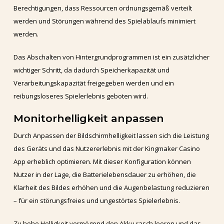
Berechtigungen, dass Ressourcen ordnungsgemäß verteilt
werden und Störungen während des Spielablaufs minimiert
werden.
Das Abschalten von Hintergrundprogrammen ist ein zusätzlicher
wichtiger Schritt, da dadurch Speicherkapazität und
Verarbeitungskapazität freigegeben werden und ein
reibungsloseres Spielerlebnis geboten wird.
Monitorhelligkeit anpassen
Durch Anpassen der Bildschirmhelligkeit lassen sich die Leistung
des Geräts und das Nutzererlebnis mit der Kingmaker Casino
App erheblich optimieren. Mit dieser Konfiguration können
Nutzer in der Lage, die Batterielebensdauer zu erhöhen, die
Klarheit des Bildes erhöhen und die Augenbelastung reduzieren
– für ein störungsfreies und ungestörtes Spielerlebnis.
Zu hohe Helligkeit vermögend den Akku rasch leeren und das