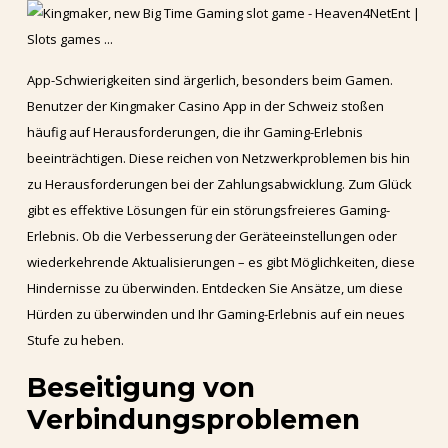
App-Schwierigkeiten sind ärgerlich, besonders beim Gamen.
Benutzer der Kingmaker Casino App in der Schweiz stoßen
häufig auf Herausforderungen, die ihr Gaming-Erlebnis
beeinträchtigen. Diese reichen von Netzwerkproblemen bis hin
zu Herausforderungen bei der Zahlungsabwicklung. Zum Glück
gibt es effektive Lösungen für ein störungsfreieres Gaming-
Erlebnis. Ob die Verbesserung der Geräteeinstellungen oder
wiederkehrende Aktualisierungen – es gibt Möglichkeiten, diese
Hindernisse zu überwinden. Entdecken Sie Ansätze, um diese
Hürden zu überwinden und Ihr Gaming-Erlebnis auf ein neues
Stufe zu heben.
Beseitigung von
Verbindungsproblemen