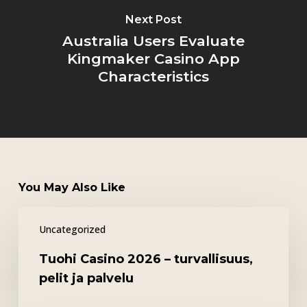
Next Post
Australia Users Evaluate
Kingmaker Casino App
Characteristics
You May Also Like
Tuohi
Uncategorized
Casino
2026
Tuohi Casino 2026 – turvallisuus,
–
pelit ja palvelu
turvallisuus,
pelit