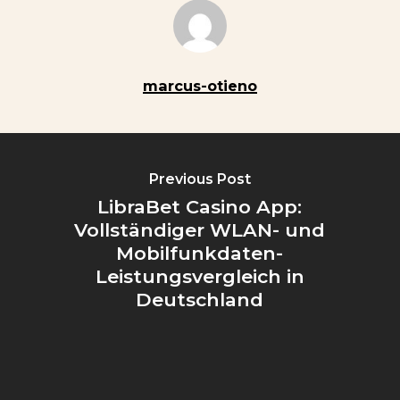
marcus-otieno
Previous Post
LibraBet Casino App:
Vollständiger WLAN- und
Mobilfunkdaten-
Leistungsvergleich in
Deutschland