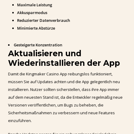
Maximale Leistung
Akkusparmodus
Reduzierter Datenverbrauch
Minimierte Abstürze
Gesteigerte Konzentration
Aktualisieren und
Wiederinstallieren der App
Damit die Kingmaker Casino App reibungslos funktioniert,
müssen Sie auf Updates achten und die App gelegentlich neu
installieren. Nutzer sollten sicherstellen, dass ihre App immer
auf dem neuesten Stand ist, da die Entwickler regelmäßig neue
Versionen veröffentlichen, um Bugs zu beheben, die
Sicherheitsmaßnahmen zu verbessern und neue Features
einzuführen.