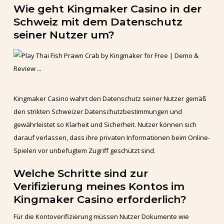
Wie geht Kingmaker Casino in der
Schweiz mit dem Datenschutz
seiner Nutzer um?
Kingmaker Casino wahrt den Datenschutz seiner Nutzer gemäß
den strikten Schweizer Datenschutzbestimmungen und
gewährleistet so Klarheit und Sicherheit. Nutzer können sich
darauf verlassen, dass ihre privaten Informationen beim Online-
Spielen vor unbefugtem Zugriff geschützt sind.
Welche Schritte sind zur
Verifizierung meines Kontos im
Kingmaker Casino erforderlich?
Für die Kontoverifizierung müssen Nutzer Dokumente wie