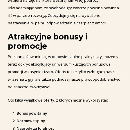
wspiera narzędzia, które wesprą nam w tej podróży,
uświadamiając nam, że swoboda gry zawsze powinna powinna
iść w parze z rozwagą. Zdecydujmy się na wyważone
nastawienie, w pełni i odpowiedzialnie czerpiąc z emocji.
Atrakcyjne bonusy i
promocje
Po zaangażowaniu się w odpowiedzialne praktyki gry, możemy
teraz odkryć ekscytujący uniwersum kuszących bonusów i
promocji w kasynie Lizaro. Oferty te nie tylko wzbogacą nasze
wrażenia z gry, ale także podniosą nasze prawdopodobieństwo
na znaczne zwycięstwa!
Oto kilka wyjątkowe oferty, z których można wykorzystać:
Bonus powitalny
Darmowe spiny
Nagrody za lojalność