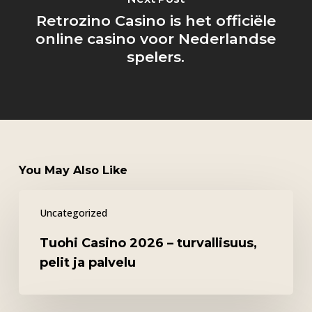
Retrozino Casino is het officiële
online casino voor Nederlandse
spelers.
You May Also Like
Tuohi
Uncategorized
Casino
2026
Tuohi Casino 2026 – turvallisuus,
–
pelit ja palvelu
turvallisuus,
pelit
ja