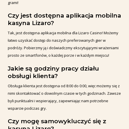
grami!
Czy jest dostępna aplikacja mobilna
kasyna Lizaro?
Tak, jest dostępna aplikacja mobilna dla Lizaro Casino! Możemy
łatwo uzyskać dostęp do naszych preferowanych gier w
podróży. Pobierzmy ją i doświadczmy ekscytującymi wrażeniami
prosto ze smartfonów, o każdej porze i w każdym miejscu!
Jakie są godziny pracy działu
obsługi klienta?
Obsługa klienta jest dostępna od 8:00 do 0:00, więc możemy się z
nimi skontaktować o dowolnym czasie w tych godzinach. Zawsze
byli punktualni i wspierający, zapewniając nam potrzebne
wsparcie podczas gry.
Czy mogę samowykluczyć się z
kasyna Lizaro?