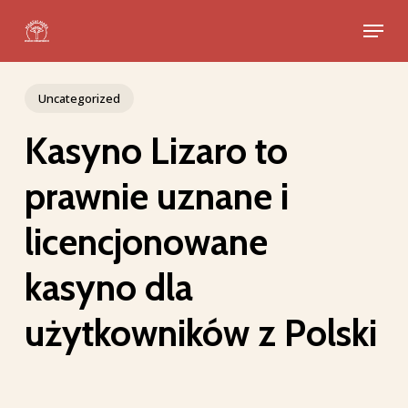
Skip
Menu
to
Close
main
Menu
content
Uncategorized
Kasyno Lizaro to
prawnie uznane i
licencjonowane
kasyno dla
użytkowników z Polski