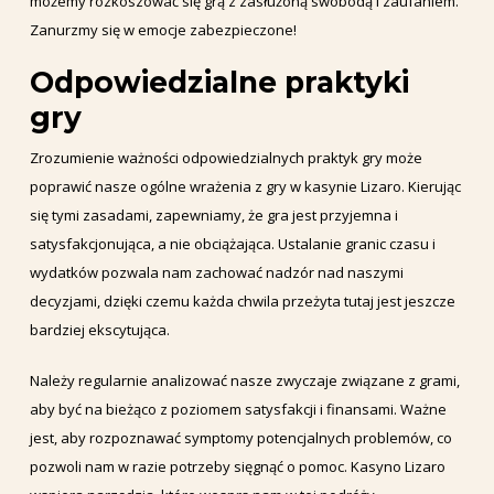
możemy rozkoszować się grą z zasłużoną swobodą i zaufaniem.
Zanurzmy się w emocje zabezpieczone!
Odpowiedzialne praktyki
gry
Zrozumienie ważności odpowiedzialnych praktyk gry może
poprawić nasze ogólne wrażenia z gry w kasynie Lizaro. Kierując
się tymi zasadami, zapewniamy, że gra jest przyjemna i
satysfakcjonująca, a nie obciążająca. Ustalanie granic czasu i
wydatków pozwala nam zachować nadzór nad naszymi
decyzjami, dzięki czemu każda chwila przeżyta tutaj jest jeszcze
bardziej ekscytująca.
Należy regularnie analizować nasze zwyczaje związane z grami,
aby być na bieżąco z poziomem satysfakcji i finansami. Ważne
jest, aby rozpoznawać symptomy potencjalnych problemów, co
pozwoli nam w razie potrzeby sięgnąć o pomoc. Kasyno Lizaro