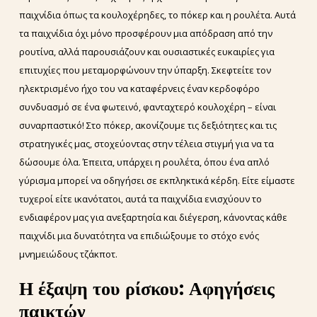
παιχνίδια όπως τα κουλοχέρηδες, το πόκερ και η ρουλέτα. Αυτά
τα παιχνίδια όχι μόνο προσφέρουν μια απόδραση από την
ρουτίνα, αλλά παρουσιάζουν και ουσιαστικές ευκαιρίες για
επιτυχίες που μεταμορφώνουν την ύπαρξη. Σκεφτείτε τον
ηλεκτρισμένο ήχο του να καταφέρνεις έναν κερδοφόρο
συνδυασμό σε ένα φωτεινό, φανταχτερό κουλοχέρη – είναι
συναρπαστικό! Στο πόκερ, ακονίζουμε τις δεξιότητες και τις
στρατηγικές μας, στοχεύοντας στην τέλεια στιγμή για να τα
δώσουμε όλα. Έπειτα, υπάρχει η ρουλέτα, όπου ένα απλό
γύρισμα μπορεί να οδηγήσει σε εκπληκτικά κέρδη. Είτε είμαστε
τυχεροί είτε ικανότατοι, αυτά τα παιχνίδια ενισχύουν το
ενδιαφέρον μας για ανεξαρτησία και διέγερση, κάνοντας κάθε
παιχνίδι μια δυνατότητα να επιδιώξουμε το στόχο ενός
μνημειώδους τζάκποτ.
Η έξαψη του ρίσκου: Αφηγήσεις
παικτών