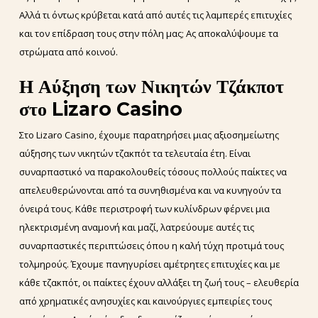
Αλλά τι όντως κρύβεται κατά από αυτές τις λαμπερές επιτυχίες
και τον επίδραση τους στην πόλη μας; Ας αποκαλύψουμε τα
στρώματα από κοινού.
Η Αύξηση των Νικητών Τζάκποτ
στο Lizaro Casino
Στο Lizaro Casino, έχουμε παρατηρήσει μιας αξιοσημείωτης
αύξησης των νικητών τζακπότ τα τελευταία έτη. Είναι
συναρπαστικό να παρακολουθείς τόσους πολλούς παίκτες να
απελευθερώνονται από τα συνηθισμένα και να κυνηγούν τα
όνειρά τους. Κάθε περιστροφή των κυλίνδρων φέρνει μια
ηλεκτρισμένη αναμονή και μαζί, λατρεύουμε αυτές τις
συναρπαστικές περιπτώσεις όπου η καλή τύχη προτιμά τους
τολμηρούς. Έχουμε πανηγυρίσει αμέτρητες επιτυχίες και με
κάθε τζακπότ, οι παίκτες έχουν αλλάξει τη ζωή τους – ελευθερία
από χρηματικές ανησυχίες και καινούργιες εμπειρίες τους