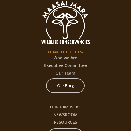
de
juego
con
+300
título
ABOUT
US
Who we Are
Executive Committee
Our Team
Our Blog
OUR PARTNERS
NEWSROOM
RESOURCES