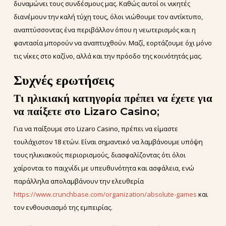
δυναμώνει τους συνδέσμους μας. Καθώς αυτοί οι νικητές
διανέμουν την καλή τύχη τους, όλοι νιώθουμε τον αντίκτυπο,
αναπτύσσοντας ένα περιβάλλον όπου η νεωτερισμός και η
φαντασία μπορούν να αναπτυχθούν. Μαζί, εορτάζουμε όχι μόνο
τις νίκες στο καζίνο, αλλά και την πρόοδο της κοινότητάς μας.
Συχνές ερωτήσεις
Τι ηλικιακή κατηγορία πρέπει να έχετε για
να παίξετε στο Lizaro Casino;
Για να παίξουμε στο Lizaro Casino, πρέπει να είμαστε
τουλάχιστον 18 ετών. Είναι σημαντικό να λαμβάνουμε υπόψη
τους ηλικιακούς περιορισμούς, διασφαλίζοντας ότι όλοι
χαίρονται το παιχνίδι με υπευθυνότητα και ασφάλεια, ενώ
παράλληλα απολαμβάνουν την ελευθερία
https://www.crunchbase.com/organization/absolute-games
και
τον ενθουσιασμό της εμπειρίας.