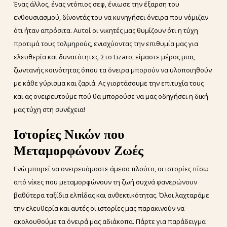
Ένας άλλος, ένας ντόπιος σεφ, ένιωσε την έξαρση του
ενθουσιασμού, δίνοντάς του να κυνηγήσει όνειρα που νόμιζαν
ότι ήταν απρόσιτα. Αυτοί οι νικητές μας θυμίζουν ότι η τύχη
προτιμά τους τολμηρούς, ενισχύοντας την επιθυμία μας για
ελευθερία και δυνατότητες. Στο Lizaro, είμαστε μέρος μιας
ζωντανής κοινότητας όπου τα όνειρα μπορούν να υλοποιηθούν
με κάθε γύρισμα και ζαριά. Ας γιορτάσουμε την επιτυχία τους
και ας ονειρευτούμε πού θα μπορούσε να μας οδηγήσει η δική
μας τύχη στη συνέχεια!
Ιστορίες Νικών που
Μεταμορφώνουν Ζωές
Ενώ μπορεί να ονειρευόμαστε άμεσο πλούτο, οι ιστορίες πίσω
από νίκες που μεταμορφώνουν τη ζωή συχνά φανερώνουν
βαθύτερα ταξίδια ελπίδας και ανθεκτικότητας. Όλοι λαχταράμε
την ελευθερία και αυτές οι ιστορίες μας παρακινούν να
ακολουθούμε τα όνειρά μας αδιάκοπα. Πάρτε για παράδειγμα