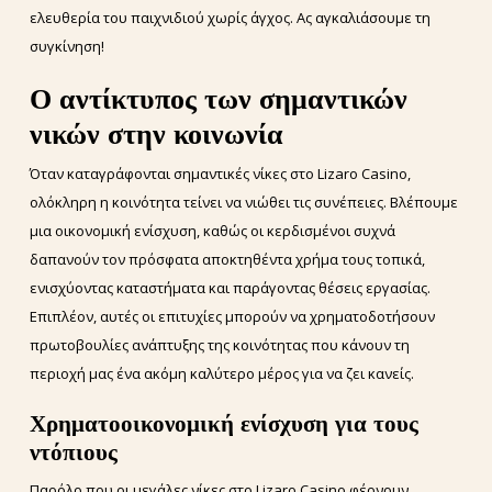
ελευθερία του παιχνιδιού χωρίς άγχος. Ας αγκαλιάσουμε τη
συγκίνηση!
Ο αντίκτυπος των σημαντικών
νικών στην κοινωνία
Όταν καταγράφονται σημαντικές νίκες στο Lizaro Casino,
ολόκληρη η κοινότητα τείνει να νιώθει τις συνέπειες. Βλέπουμε
μια οικονομική ενίσχυση, καθώς οι κερδισμένοι συχνά
δαπανούν τον πρόσφατα αποκτηθέντα χρήμα τους τοπικά,
ενισχύοντας καταστήματα και παράγοντας θέσεις εργασίας.
Επιπλέον, αυτές οι επιτυχίες μπορούν να χρηματοδοτήσουν
πρωτοβουλίες ανάπτυξης της κοινότητας που κάνουν τη
περιοχή μας ένα ακόμη καλύτερο μέρος για να ζει κανείς.
Χρηματοοικονομική ενίσχυση για τους
ντόπιους
Παρόλο που οι μεγάλες νίκες στο Lizaro Casino φέρνουν