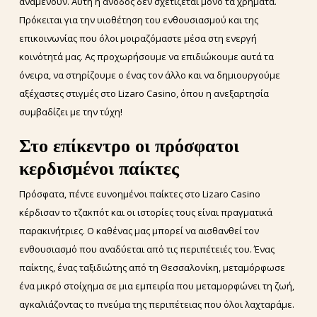
αναμένουν. Αυτή η άνοδος δεν σχετίζεται μόνο τα χρήματα.
Πρόκειται για την υιοθέτηση του ενθουσιασμού και της
επικοινωνίας που όλοι μοιραζόμαστε μέσα στη ενεργή
κοινότητά μας. Ας προχωρήσουμε να επιδιώκουμε αυτά τα
όνειρα, να στηρίζουμε ο ένας τον άλλο και να δημιουργούμε
αξέχαστες στιγμές στο Lizaro Casino, όπου η ανεξαρτησία
συμβαδίζει με την τύχη!
Στο επίκεντρο οι πρόσφατοι
κερδισμένοι παίκτες
Πρόσφατα, πέντε ευνοημένοι παίκτες στο Lizaro Casino
κέρδισαν το τζακπότ και οι ιστορίες τους είναι πραγματικά
παρακινήτριες. Ο καθένας μας μπορεί να αισθανθεί τον
ενθουσιασμό που αναδύεται από τις περιπέτειές του. Ένας
παίκτης, ένας ταξιδιώτης από τη Θεσσαλονίκη, μεταμόρφωσε
ένα μικρό στοίχημα σε μια εμπειρία που μεταμορφώνει τη ζωή,
αγκαλιάζοντας το πνεύμα της περιπέτειας που όλοι λαχταράμε.