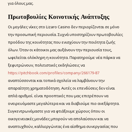
για όλους μας.
Πρωτοβουλίες Κοινοτικής Ανάπτυξης
Οι μεγάλες νίκες στο Lizaro Casino δεν περιορίζονται σε μόνο
την προσωπική περιουσία. Συχνά υποστηρίζουν πρωτοβουλίες
προόδου της κοινότητας που ενισχύουν την ποιότητα ζωής
όλων. Όταν οι κάτοικοι μας αυξάνουν την περιουσία τους,
ωφελείται ολόκληρη η κοινότητα. Παρατηρούμε νέα πάρκα να
ξεφυτρώνουν, πολιτιστικές εκδηλώσεις να
https://pitchbook.com/profiles/company/266179-87
αναπτύσσονται και τοπικά σχολεία να λαμβάνουν την
απαραίτητη χρηματοδότηση. Αυτές οι επενδύσεις δεν είναι
απλά αριθμοί. είναι προοπτικές που μας επιτρέπουν να
ονειρευόμαστε μεγαλύτερα και να διαβιούμε πιο ανεξάρτητα.
Συγκεντρωνόμαστε για να φτιάξουμε χώρους όπου οι
οικογενειακές μονάδες μπορούν να απολαύσουν και να
αναπτυχθούν, καλλιεργώντας ένα αίσθημα συνεργασίας που