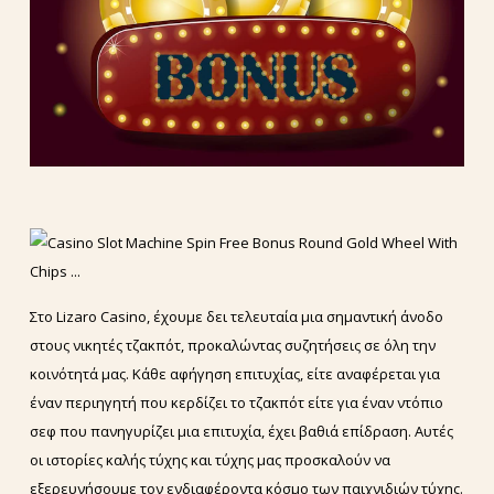
Στο Lizaro Casino, έχουμε δει τελευταία μια σημαντική άνοδο
στους νικητές τζακπότ, προκαλώντας συζητήσεις σε όλη την
κοινότητά μας. Κάθε αφήγηση επιτυχίας, είτε αναφέρεται για
έναν περιηγητή που κερδίζει το τζακπότ είτε για έναν ντόπιο
σεφ που πανηγυρίζει μια επιτυχία, έχει βαθιά επίδραση. Αυτές
οι ιστορίες καλής τύχης και τύχης μας προσκαλούν να
εξερευνήσουμε τον ενδιαφέροντα κόσμο των παιχνιδιών τύχης.