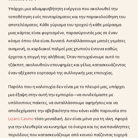
Υπάρχει μια αδιαμφισβήτητη ενέργεια που ακολουθεί την
τοποθέτηση ενός πονταρίσματος και την παρακολούθηση του
αποτελέσματος. Κάθε γύρισμα του τροχού ή κάθε μοίρασμα
μιας κάρτας είναι φορτισμένο, παρασύροντάς μας σε έναν
κόσμο όπου όλα είναι δυνατά. Ανταλλάσσουμε ματιές γεμάτες
αναμονή, οι καρδιακοί παλμοί μας χτυπούν έντονα καθώς
έρχεται η στιγμή της αλήθειας. Όταν πετυχαίνουμε αυτό το
τζάκποτ, ακολουθούν επευφημίες και γέλια, κατασκευάζοντας
έναν αξέχαστο εορτασμό της συλλογικής μας επιτυχίας.
Παρόλο που η καλοτυχία δεν είναι με το πλευρό μας, υπάρχει
μια έξαψη στην αυτή την εμπειρία—να συνδεόμαστε με
υπόλοιπους παίκτες, να ανταλλάσσουμε αφηγήσεις και να
αποδεχόμαστε την αβεβαιότητα που κάνει κάθε παρουσία στο
Lizaro Casino
τόσο μοναδική. Δεν είναι μόνο για τη νίκη. Αφορά
για την ελευθερία να κυνηγάμε τα όνειρα και τις ανεπανάληπτες
περιόδους που κατασκευάζουμε από κοινού παίζοντας τυχερά