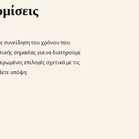
μίσεις
υμε συνείδηση του χρόνου που
ωτικής σημασίας για να διατηρούμε
ερωμένες επιλογές σχετικά με τις
βετε υπόψη: