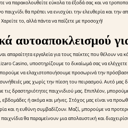
ε να παρακολουθείτε εύκολα τα έξοδά σας και να τροποποι
ο παιχνίδι θα πρέπει να ενισχύει την ελευθερία και την α
 Χαρείτε το, αλλά πάντα να παίζετε με προσοχή!
κά αυτοαποκλεισμού για
ναι απαραίτητα εργαλεία για τους παίκτες που θέλουν να 
 Lizaro Casino, υποστηρίζουμε το δικαίωμά σας να ελέγχετε
μπορούμε να ελαχιστοποιήσουμε προσωρινά την πρόσβαση
 συνήθειές μας χωρίς την πίεση του πειρασμού. Αυτό μας 
ε τις δραστηριότητες παιχνιδιού μας. Επιπλέον, μπορούμε
ς, εβδομάδες ή ακόμα και μήνες. Στόχος μας είναι να προ
ρία και η ευθύνη συμβαδίζουν. Μαζί, μπορούμε να προτε
ά παιχνίδια θα παραμείνουν μια απολαυστική και διαχειρί