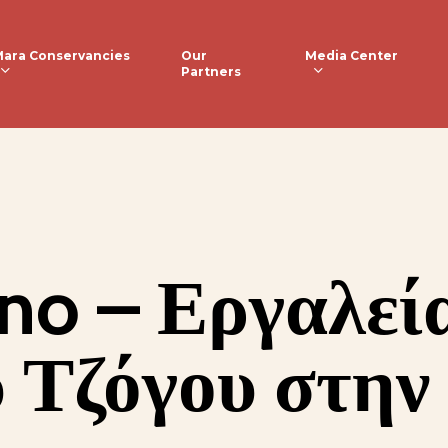
ara Conservancies
Media Center
Our
Partners
ino – Εργαλεί
 Τζόγου στην