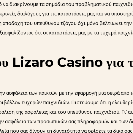
κό να διακρίνουμε τα σημάδια του προβληματικού παιχνιδιο
κρινείς διαλόγους για τις καταστάσεις μας και να υποστηρ
 η αποδοχή του υπεύθυνου τζόγου όχι μόνο βελτιώνει την 
ξασφαλίζοντας ότι οι καταστάσεις μας με τα τυχερά παιχν
ου Lizaro Casino για 
την ασφάλεια των παικτών με την εφαρμογή μια σειρά από 
ριβάλλον τυχερών παιχνιδιών. Πιστεύουμε ότι η ελευθερί
φάλιση της ασφάλειας και του υπεύθυνου παιχνιδιού. Γι’ α
ην ασφάλεια των προσωπικών σας πληροφοριών και των 
εία που σας δίνουν τη δυνατότητα να ορίσετε τα δικά σας 