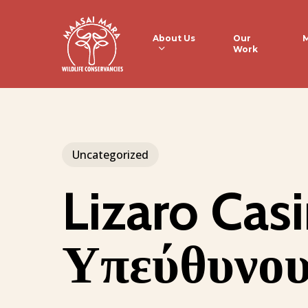
Skip
to
About Us
M
Our
Work
main
content
Uncategorized
Lizaro Cas
Υπεύθυνου