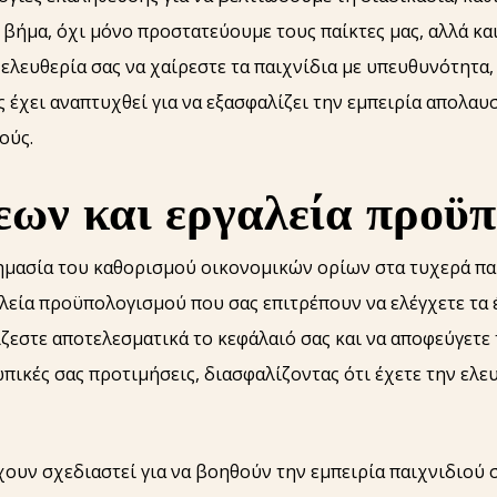
 βήμα, όχι μόνο προστατεύουμε τους παίκτες μας, αλλά κα
ελευθερία σας να χαίρεστε τα παιχνίδια με υπευθυνότητα, 
 έχει αναπτυχθεί για να εξασφαλίζει την εμπειρία απολαυ
ούς.
εων και εργαλεία προϋ
σημασία του καθορισμού οικονομικών ορίων στα τυχερά παι
λεία προϋπολογισμού που σας επιτρέπουν να ελέγχετε τα έ
ζεστε αποτελεσματικά το κεφάλαιό σας και να αποφεύγετε 
ικές σας προτιμήσεις, διασφαλίζοντας ότι έχετε την ελευ
ουν σχεδιαστεί για να βοηθούν την εμπειρία παιχνιδιού 