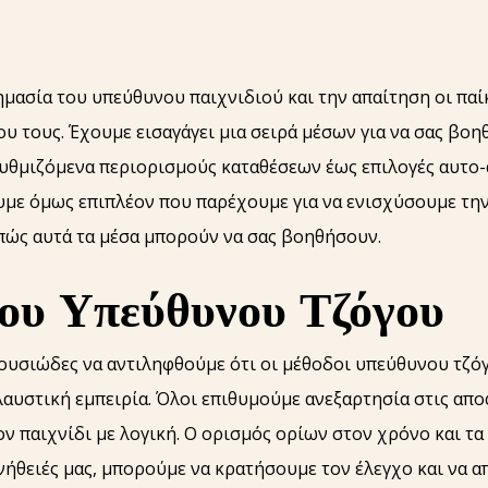
ημασία του υπεύθυνου παιχνιδιού και την απαίτηση οι παί
υ τους. Έχουμε εισαγάγει μια σειρά μέσων για να σας βο
 ρυθμιζόμενα περιορισμούς καταθέσεων έως επιλογές αυτο
υμε όμως επιπλέον που παρέχουμε για να ενισχύσουμε την
πώς αυτά τα μέσα μπορούν να σας βοηθήσουν.
ου Υπεύθυνου Τζόγου
ουσιώδες να αντιληφθούμε ότι οι μέθοδοι υπεύθυνου τζόγο
αυστική εμπειρία. Όλοι επιθυμούμε ανεξαρτησία στις αποφ
ν παιχνίδι με λογική. Ο ορισμός ορίων στον χρόνο και τα
νήθειές μας, μπορούμε να κρατήσουμε τον έλεγχο και να 