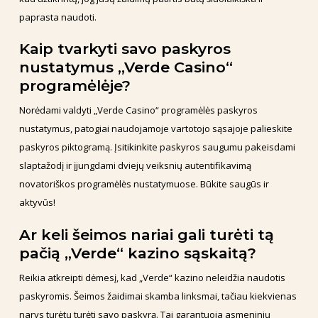
paprasta naudoti.
Kaip tvarkyti savo paskyros
nustatymus „Verde Casino“
programėlėje?
Norėdami valdyti „Verde Casino“ programėlės paskyros
nustatymus, patogiai naudojamoje vartotojo sąsajoje palieskite
paskyros piktogramą. Įsitikinkite paskyros saugumu pakeisdami
slaptažodį ir įjungdami dviejų veiksnių autentifikavimą
novatoriškos programėlės nustatymuose. Būkite saugūs ir
aktyvūs!
Ar keli šeimos nariai gali turėti tą
pačią „Verde“ kazino sąskaitą?
Reikia atkreipti dėmesį, kad „Verde“ kazino neleidžia naudotis
paskyromis. Šeimos žaidimai skamba linksmai, tačiau kiekvienas
narys turėtų turėti savo paskyrą. Tai garantuoja asmeninių