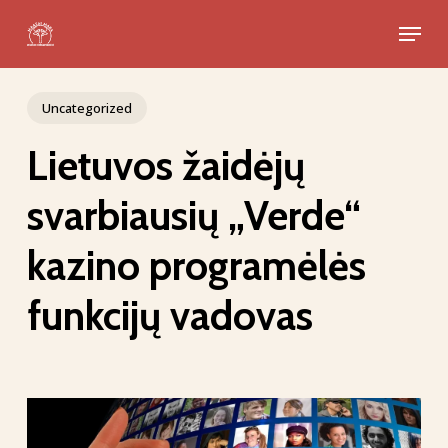
Skip
Menu
to
Close
main
Menu
content
Uncategorized
Lietuvos žaidėjų
svarbiausių „Verde“
kazino programėlės
funkcijų vadovas