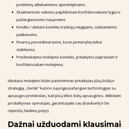
problemų atliekamiems apmokėjimams.
Skaitmeninės valiutos papildomam konfidencialumo lygiui ir
pažangiausioms naujovėms.
Kredito / debeto kortelės tradicijų mėgėjams, siekiantiems
patikimumo.
Finansų pervedimai tiems, kurie pirmenybę teikia
stabilumui.
Priešmokėjimo mokėjimo kortelės, pritaikytos paprastam ir
konfidencialiam mokėjimui.
Idealaus mokėjimo būdo pasirinkimas pritaikytas jūsų būdą ir
strategiją. „Verde“ kazino sujungia pažangias technologijas su
apsaugos protokolais, kad jūsų lėšos būtų apsaugotos. Atlikdami
produktyvias operacijas, garantuojate sau įtraukiantį ir be
rūpesčių žaidimų potyrį.
Dažnai užduodami klausimai