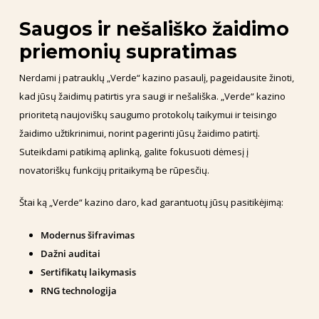
Saugos ir nešališko žaidimo
priemonių supratimas
Nerdami į patrauklų „Verde“ kazino pasaulį, pageidausite žinoti,
kad jūsų žaidimų patirtis yra saugi ir nešališka. „Verde“ kazino
prioritetą naujoviškų saugumo protokolų taikymui ir teisingo
žaidimo užtikrinimui, norint pagerinti jūsų žaidimo patirtį.
Suteikdami patikimą aplinką, galite fokusuoti dėmesį į
novatoriškų funkcijų pritaikymą be rūpesčių.
Štai ką „Verde“ kazino daro, kad garantuotų jūsų pasitikėjimą:
Modernus šifravimas
Dažni auditai
Sertifikatų laikymasis
RNG technologija