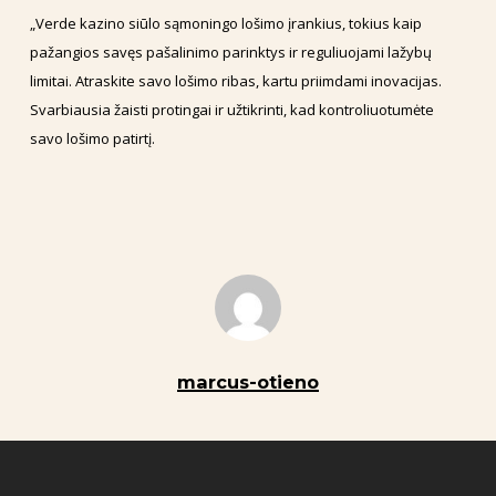
„Verde kazino siūlo sąmoningo lošimo įrankius, tokius kaip
pažangios savęs pašalinimo parinktys ir reguliuojami lažybų
limitai. Atraskite savo lošimo ribas, kartu priimdami inovacijas.
Svarbiausia žaisti protingai ir užtikrinti, kad kontroliuotumėte
savo lošimo patirtį.
marcus-otieno