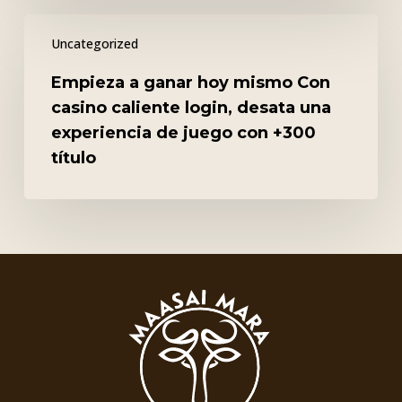
Empieza
Uncategorized
a
ganar
Empieza a ganar hoy mismo Con
hoy
casino caliente login, desata una
mismo
experiencia de juego con +300
Con
título
casino
caliente
login,
desata
una
experiencia
de
juego
con
+300
título