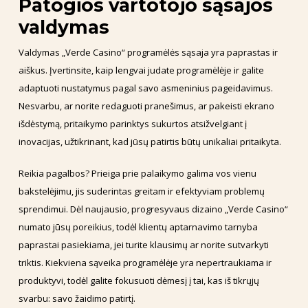
Patogios vartotojo sąsajos
valdymas
Valdymas „Verde Casino“ programėlės sąsaja yra paprastas ir
aiškus. Įvertinsite, kaip lengvai judate programėlėje ir galite
adaptuoti nustatymus pagal savo asmeninius pageidavimus.
Nesvarbu, ar norite redaguoti pranešimus, ar pakeisti ekrano
išdėstymą, pritaikymo parinktys sukurtos atsižvelgiant į
inovacijas, užtikrinant, kad jūsų patirtis būtų unikaliai pritaikyta.
Reikia pagalbos? Prieiga prie palaikymo galima vos vienu
bakstelėjimu, jis suderintas greitam ir efektyviam problemų
sprendimui. Dėl naujausio, progresyvaus dizaino „Verde Casino“
numato jūsų poreikius, todėl klientų aptarnavimo tarnyba
paprastai pasiekiama, jei turite klausimų ar norite sutvarkyti
triktis. Kiekviena sąveika programėlėje yra nepertraukiama ir
produktyvi, todėl galite fokusuoti dėmesį į tai, kas iš tikrųjų
svarbu: savo žaidimo patirtį.