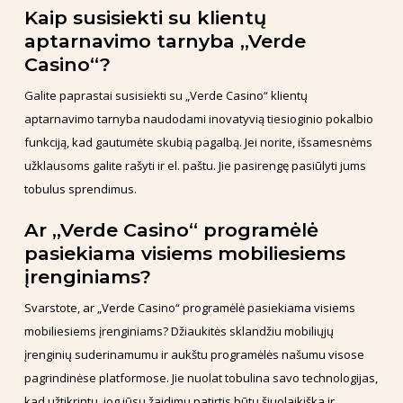
Kaip susisiekti su klientų
aptarnavimo tarnyba „Verde
Casino“?
Galite paprastai susisiekti su „Verde Casino“ klientų
aptarnavimo tarnyba naudodami inovatyvią tiesioginio pokalbio
funkciją, kad gautumėte skubią pagalbą. Jei norite, išsamesnėms
užklausoms galite rašyti ir el. paštu. Jie pasirengę pasiūlyti jums
tobulus sprendimus.
Ar „Verde Casino“ programėlė
pasiekiama visiems mobiliesiems
įrenginiams?
Svarstote, ar „Verde Casino“ programėlė pasiekiama visiems
mobiliesiems įrenginiams? Džiaukitės sklandžiu mobiliųjų
įrenginių suderinamumu ir aukštu programėlės našumu visose
pagrindinėse platformose. Jie nuolat tobulina savo technologijas,
kad užtikrintų, jog jūsų žaidimų patirtis būtų šiuolaikiška ir