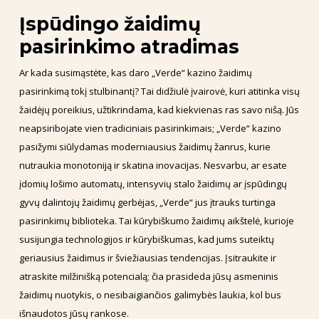
Įspūdingo žaidimų
pasirinkimo atradimas
Ar kada susimąstėte, kas daro „Verde“ kazino žaidimų
pasirinkimą tokį stulbinantį? Tai didžiulė įvairovė, kuri atitinka visų
žaidėjų poreikius, užtikrindama, kad kiekvienas ras savo nišą. Jūs
neapsiribojate vien tradiciniais pasirinkimais; „Verde“ kazino
pasižymi siūlydamas moderniausius žaidimų žanrus, kurie
nutraukia monotoniją ir skatina inovacijas. Nesvarbu, ar esate
įdomių lošimo automatų, intensyvių stalo žaidimų ar įspūdingų
gyvų dalintojų žaidimų gerbėjas, „Verde“ jus įtrauks turtinga
pasirinkimų biblioteka. Tai kūrybiškumo žaidimų aikštelė, kurioje
susijungia technologijos ir kūrybiškumas, kad jums suteiktų
geriausius žaidimus ir šviežiausias tendencijas. Įsitraukite ir
atraskite milžinišką potencialą; čia prasideda jūsų asmeninis
žaidimų nuotykis, o nesibaigiančios galimybės laukia, kol bus
išnaudotos jūsų rankose.