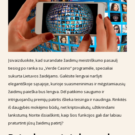
Įsivaizduokite, kad surandate žaidimų meistriškumo pasaulį
tiesiog po ranka su „Verde Casino“ programėle, specialiai
sukurta Lietuvos žaidėjams. Galėsite lengvai naršyti
elegantiškoje sąsajoje, kurioje suasmeninimas ir mėgstamiausių
žaidimų paieška bus lengva. Dėl patikimo saugumo ir
intriguojančių premijų patirtis išlieka teisinga ir naudinga. Rinkitės
iš daugybės mokėjimo būdų, net kriptovaliutų, užtikrindami
lankstumą. Norite išsiaiškinti, kaip šios funkcijos gali dar labiau
praturtinti jūsų žaidimų patirtį?