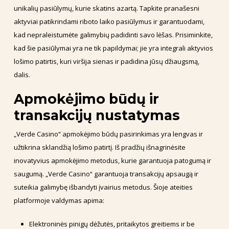
unikalių pasiūlymų, kurie skatins azartą. Tapkite pranašesni
aktyviai patikrindami riboto laiko pasiūlymus ir garantuodami,
kad nepraleistumėte galimybių padidinti savo lėšas. Prisiminkite,
kad šie pasiūlymai yra ne tik papildymai; jie yra integrali aktyvios
lošimo patirtis, kuri viršija sienas ir padidina jūsų džiaugsmą,
dalis.
Apmokėjimo būdų ir
transakcijų nustatymas
„Verde Casino“ apmokėjimo būdų pasirinkimas yra lengvas ir
užtikrina sklandžią lošimo patirtį. Iš pradžių išnagrinėsite
inovatyvius apmokėjimo metodus, kurie garantuoja patogumą ir
saugumą. „Verde Casino“ garantuoja transakcijų apsaugą ir
suteikia galimybę išbandyti įvairius metodus. Šioje ateities
platformoje valdymas apima:
Elektroninės pinigų dėžutės, pritaikytos greitiems ir be