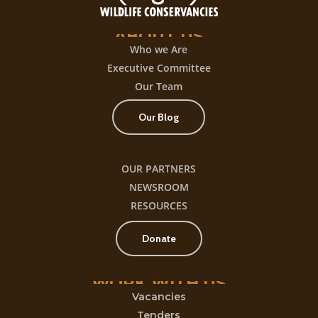
ABOUT
US
Who we Are
Executive Committee
Our Team
Our Blog
OUR PARTNERS
NEWSROOM
RESOURCES
Donate
WORK
WITH
US
Vacancies
Tenders