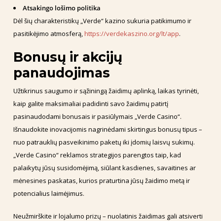
Atsakingo lošimo politika
Dėl šių charakteristikų „Verde“ kazino sukuria patikimumo ir
pasitikėjimo atmosferą,
https://verdekaszino.org/lt/app
.
Bonusų ir akcijų
panaudojimas
Užtikrinus saugumo ir sąžiningą žaidimų aplinką, laikas tyrinėti,
kaip galite maksimaliai padidinti savo žaidimų patirtį
pasinaudodami bonusais ir pasiūlymais „Verde Casino“.
Išnaudokite inovacijomis nagrinėdami skirtingus bonusų tipus –
nuo patrauklių pasveikinimo paketų iki įdomių laisvų sukimų.
„Verde Casino“ reklamos strategijos parengtos taip, kad
palaikytų jūsų susidomėjimą, siūlant kasdienes, savaitines ar
mėnesines paskatas, kurios praturtina jūsų žaidimo metą ir
potencialius laimėjimus.
Neužmirškite ir lojalumo prizų – nuolatinis žaidimas gali atsiverti