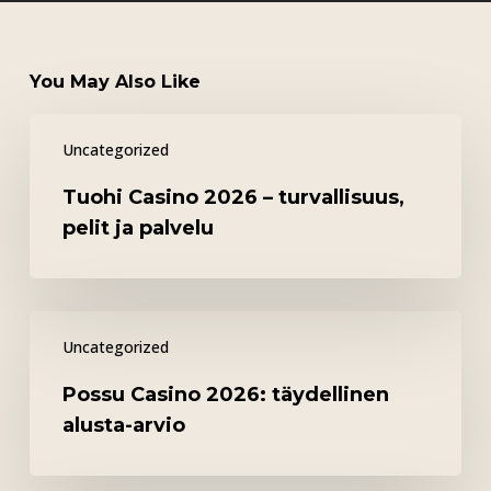
You May Also Like
Tuohi
Uncategorized
Casino
2026
Tuohi Casino 2026 – turvallisuus,
–
pelit ja palvelu
turvallisuus,
pelit
ja
Possu
palvelu
Uncategorized
Casino
2026:
Possu Casino 2026: täydellinen
täydellinen
alusta-arvio
alusta-
arvio