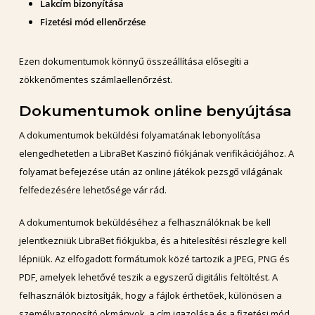
Lakcím bizonyítása
Fizetési mód ellenőrzése
Ezen dokumentumok könnyű összeállítása elősegíti a
zökkenőmentes számlaellenőrzést.
Dokumentumok online benyújtása
A dokumentumok beküldési folyamatának lebonyolítása
elengedhetetlen a LibraBet Kaszinó fiókjának verifikációjához. A
folyamat befejezése után az online játékok pezsgő világának
felfedezésére lehetősége vár rád.
A dokumentumok beküldéséhez a felhasználóknak be kell
jelentkezniük LibraBet fiókjukba, és a hitelesítési részlegre kell
lépniük. Az elfogadott formátumok közé tartozik a JPEG, PNG és
PDF, amelyek lehetővé teszik a egyszerű digitális feltöltést. A
felhasználók biztosítják, hogy a fájlok érthetőek, különösen a
személyazonosító okmányok, a cím igazolása és a fizetési mód