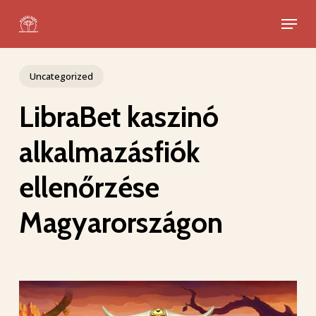
Skip
Menu
to
Close
main
Menu
content
Uncategorized
LibraBet kaszinó
alkalmazásfiók
ellenőrzése
Magyarországon