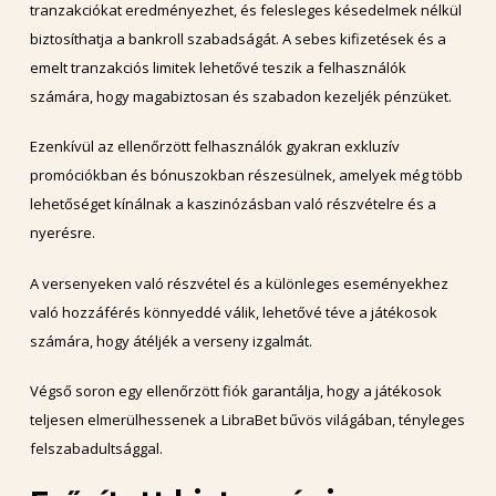
tranzakciókat eredményezhet, és felesleges késedelmek nélkül
biztosíthatja a bankroll szabadságát. A sebes kifizetések és a
emelt tranzakciós limitek lehetővé teszik a felhasználók
számára, hogy magabiztosan és szabadon kezeljék pénzüket.
Ezenkívül az ellenőrzött felhasználók gyakran exkluzív
promóciókban és bónuszokban részesülnek, amelyek még több
lehetőséget kínálnak a kaszinózásban való részvételre és a
nyerésre.
A versenyeken való részvétel és a különleges eseményekhez
való hozzáférés könnyeddé válik, lehetővé téve a játékosok
számára, hogy átéljék a verseny izgalmát.
Végső soron egy ellenőrzött fiók garantálja, hogy a játékosok
teljesen elmerülhessenek a LibraBet bűvös világában, tényleges
felszabadultsággal.