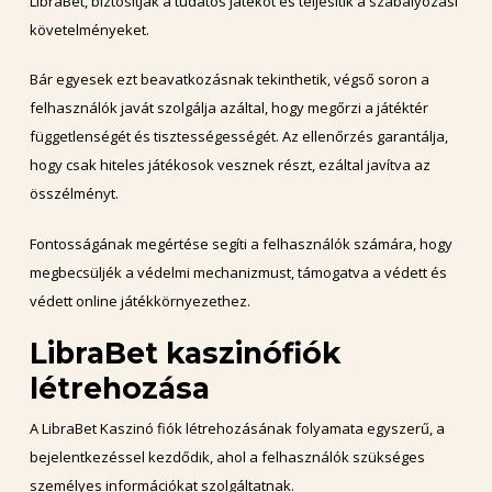
LibraBet, biztosítják a tudatos játékot és teljesítik a szabályozási
követelményeket.
Bár egyesek ezt beavatkozásnak tekinthetik, végső soron a
felhasználók javát szolgálja azáltal, hogy megőrzi a játéktér
függetlenségét és tisztességességét. Az ellenőrzés garantálja,
hogy csak hiteles játékosok vesznek részt, ezáltal javítva az
összélményt.
Fontosságának megértése segíti a felhasználók számára, hogy
megbecsüljék a védelmi mechanizmust, támogatva a védett és
védett online játékkörnyezethez.
LibraBet kaszinófiók
létrehozása
A LibraBet Kaszinó fiók létrehozásának folyamata egyszerű, a
bejelentkezéssel kezdődik, ahol a felhasználók szükséges
személyes információkat szolgáltatnak.