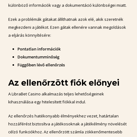
különböző információk vagy a dokumentáció különbségei miatt.
Ezek a problémák gátakat állíthatnak azok elé, akik szeretnék
megkezdeni a játékot. Ezen gátak ellenére vannak megoldások
a eljárás könnyítésére:
Pontatlan információk
Dokumentumminőség
Függőben lévő ellenőrzés
Az ellenőrzött fiók előnyei
A LibraBet Casino alkalmazás teljes lehetőségeinek
kihasználása egy hitelesített fiókkal indul.
Az ellenőrzés hatékonyabb élményekhez vezet, határtalan
hozzáférést biztosítva a játékosoknak a játékélmény növelését
célzó funkciókhoz. Az ellenőrzött számla zökkenőmentesebb