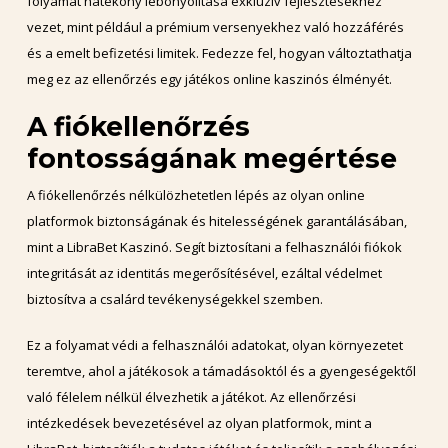
folyamat hatékony lebonyolítása exkluzív fejlesztésekhez
vezet, mint például a prémium versenyekhez való hozzáférés
és a emelt befizetési limitek. Fedezze fel, hogyan változtathatja
meg ez az ellenőrzés egy játékos online kaszinós élményét.
A fiókellenőrzés
fontosságának megértése
A fiókellenőrzés nélkülözhetetlen lépés az olyan online
platformok biztonságának és hitelességének garantálásában,
mint a LibraBet Kaszinó. Segít biztosítani a felhasználói fiókok
integritását az identitás megerősítésével, ezáltal védelmet
biztosítva a csalárd tevékenységekkel szemben.
Ez a folyamat védi a felhasználói adatokat, olyan környezetet
teremtve, ahol a játékosok a támadásoktól és a gyengeségektől
való félelem nélkül élvezhetik a játékot. Az ellenőrzési
intézkedések bevezetésével az olyan platformok, mint a