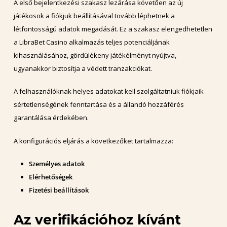
A első bejelentkezési szakasz lezárása követően az új
játékosok a fiókjuk beállításával tovább léphetnek a
létfontosságú adatok megadását. Ez a szakasz elengedhetetlen
a LibraBet Casino alkalmazás teljes potenciáljának
kihasználásához, gördülékeny játékélményt nyújtva,
ugyanakkor biztosítja a védett tranzakciókat.
A felhasználóknak helyes adatokat kell szolgáltatniuk fiókjaik
sértetlenségének fenntartása és a állandó hozzáférés
garantálása érdekében.
A konfigurációs eljárás a következőket tartalmazza:
Személyes adatok
Elérhetőségek
Fizetési beállítások
Az verifikációhoz kívánt