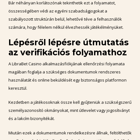
Bár néhányan korlátozónak tekinthetik ezt a folyamatot,
összességében védi az egyéni szabadságjogokat a
szabályozott struktúrán belül, lehetővé téve a felhasználók
számára, hogy félelem nélkül élvezhessék játékélményüket.
Lépésről lépésre útmutatás
az verifikációs folyamathoz
A LibraBet Casino alkalmazásfiókjának ellenőrzési folyamata
magában foglalja a szükséges dokumentumok rendszeres
használatát és online beküldését egy biztonságos platformon
keresztül.
Kezdetben a játékosoknak össze kell gyűjteniük a szükségszerű
személyazonosító okmányokat, mint útlevelet vagy jogosítványt
és a lakcím bizonyítékát.
Miután ezek a dokumentumok rendelkezésre állnak, feltölthetők