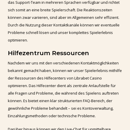
das Support-Team in mehreren Sprachen verfügbar und richtet
sich somit an eine breite Spielerschaft. Die Reaktionszeiten
können zwar variieren, sind aber im Allgemeinen sehr effizient.
Durch die Nutzung dieser Kontaktkanäle können wir eventuelle
Probleme schnell lösen und unser komplettes Spielerlebnis
optimieren.
Hilfezentrum Ressourcen
Nachdem wir uns mit den verschiedenen Kontaktmöglichkeiten
bekannt gemacht haben, können wir unser Spielerlebnis mithilfe
der Ressourcen des Hilfecenters von Librabet Casino
optimieren. Das Hilfecenter dient als zentrale Anlaufstelle für
alle Fragen und Probleme, die während des Spielens auftreten
können. Es bietet einen klar strukturierten FAQ-Bereich, der
gewöhnliche Probleme behandelt – sei es Kontoverwaltung,
Einzahlungsmethoden oder technische Probleme.
Darüber hinaus können wir den Live-Chat für unmittelbare