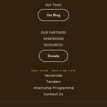
Our Team
Our Blog
OUR PARTNERS
NEWSROOM
RESOURCES
Donate
WORK
WITH
US
Vacancies
Tenders
Internship Programme
Contact Us