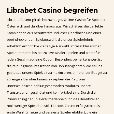
Librabet Casino begreifen
Librabet Casino gilt als hochwertiges Online-Casino für Spieler in
Österreich und darüber hinaus aus. Wir schätzen die perfekte
Kombination aus benutzerfreundlicher Oberfläche und einer
beeindruckenden Spielauswahl, die unser Spielerlebnis
erheblich erhöht. Die vielfältige Auswahl umfasst klassischen
Spielautomaten bis hin zu Live-Dealer-Spielen und bietet für
jeden Geschmack eine Option. Besonders bemerkenswert ist
die reibungslose Integration von Bonusangeboten, die es uns
gestattet, unsere Spielzeit zu maximieren, ohne unser Budget zu
sprengen. Darüber hinaus akzeptiert die Plattform
unterschiedliche Zahlungsmethoden, wodurch unsere
Transaktionen geschützt und komfortabel sind. Durch die
Priorisierung der Spielerzufriedenheit und das Bereitstellen
hochwertiger Spiele hat sich Librabet Casino erfolgsreich als
erste Wahl für neue und versierte Spieler etabliert, die ein