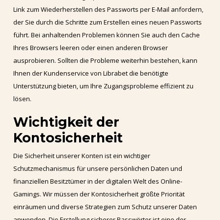
Link zum Wiederherstellen des Passworts per E-Mail anfordern,
der Sie durch die Schritte zum Erstellen eines neuen Passworts
führt. Bei anhaltenden Problemen können Sie auch den Cache
Ihres Browsers leeren oder einen anderen Browser
ausprobieren. Sollten die Probleme weiterhin bestehen, kann
Ihnen der Kundenservice von Librabet die benötigte
Unterstützung bieten, um Ihre Zugangsprobleme effizient zu
lösen.
Wichtigkeit der
Kontosicherheit
Die Sicherheit unserer Konten ist ein wichtiger
Schutzmechanismus für unsere persönlichen Daten und
finanziellen Besitztümer in der digitalen Welt des Online-
Gamings. Wir müssen der Kontosicherheit größte Priorität
einräumen und diverse Strategien zum Schutz unserer Daten
anwenden. Die Erstellung sicherer Passwörter ist eine der