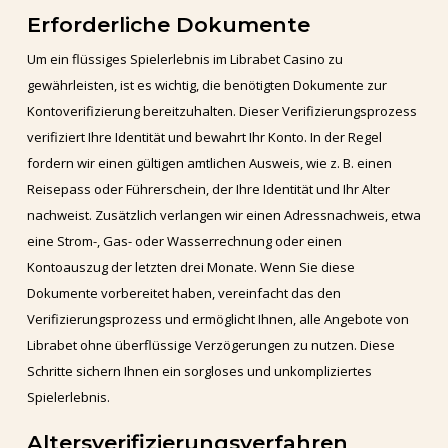
Erforderliche Dokumente
Um ein flüssiges Spielerlebnis im Librabet Casino zu
gewährleisten, ist es wichtig, die benötigten Dokumente zur
Kontoverifizierung bereitzuhalten. Dieser Verifizierungsprozess
verifiziert Ihre Identität und bewahrt Ihr Konto. In der Regel
fordern wir einen gültigen amtlichen Ausweis, wie z. B. einen
Reisepass oder Führerschein, der Ihre Identität und Ihr Alter
nachweist. Zusätzlich verlangen wir einen Adressnachweis, etwa
eine Strom-, Gas- oder Wasserrechnung oder einen
Kontoauszug der letzten drei Monate. Wenn Sie diese
Dokumente vorbereitet haben, vereinfacht das den
Verifizierungsprozess und ermöglicht Ihnen, alle Angebote von
Librabet ohne überflüssige Verzögerungen zu nutzen. Diese
Schritte sichern Ihnen ein sorgloses und unkompliziertes
Spielerlebnis.
Altersverifizierungsverfahren