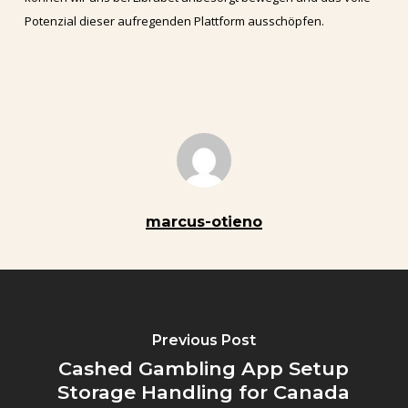
Potenzial dieser aufregenden Plattform ausschöpfen.
marcus-otieno
Previous Post
Cashed Gambling App Setup
Storage Handling for Canada