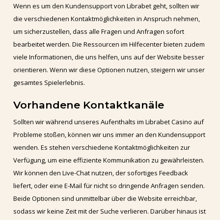
Wenn es um den Kundensupport von Librabet geht, sollten wir
die verschiedenen Kontaktmöglichkeiten in Anspruch nehmen,
um sicherzustellen, dass alle Fragen und Anfragen sofort
bearbeitet werden. Die Ressourcen im Hilfecenter bieten zudem
viele Informationen, die uns helfen, uns auf der Website besser
orientieren. Wenn wir diese Optionen nutzen, steigern wir unser
gesamtes Spielerlebnis.
Vorhandene Kontaktkanäle
Sollten wir während unseres Aufenthalts im Librabet Casino auf
Probleme stoßen, können wir uns immer an den Kundensupport
wenden. Es stehen verschiedene Kontaktmöglichkeiten zur
Verfügung, um eine effiziente Kommunikation zu gewährleisten.
Wir können den Live-Chat nutzen, der sofortiges Feedback
liefert, oder eine E-Mail für nicht so dringende Anfragen senden.
Beide Optionen sind unmittelbar über die Website erreichbar,
sodass wir keine Zeit mit der Suche verlieren. Darüber hinaus ist