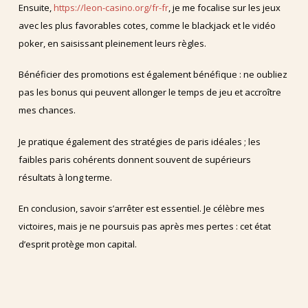
Ensuite,
https://leon-casino.org/fr-fr
, je me focalise sur les jeux
avec les plus favorables cotes, comme le blackjack et le vidéo
poker, en saisissant pleinement leurs règles.
Bénéficier des promotions est également bénéfique : ne oubliez
pas les bonus qui peuvent allonger le temps de jeu et accroître
mes chances.
Je pratique également des stratégies de paris idéales ; les
faibles paris cohérents donnent souvent de supérieurs
résultats à long terme.
En conclusion, savoir s’arrêter est essentiel. Je célèbre mes
victoires, mais je ne poursuis pas après mes pertes : cet état
d’esprit protège mon capital.