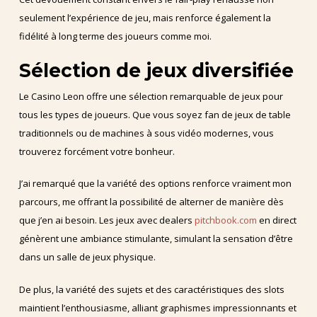
seulement l’expérience de jeu, mais renforce également la
fidélité à long terme des joueurs comme moi.
Sélection de jeux diversifiée
Le Casino Leon offre une sélection remarquable de jeux pour
tous les types de joueurs. Que vous soyez fan de jeux de table
traditionnels ou de machines à sous vidéo modernes, vous
trouverez forcément votre bonheur.
J’ai remarqué que la variété des options renforce vraiment mon
parcours, me offrant la possibilité de alterner de manière dès
que j’en ai besoin. Les jeux avec dealers
pitchbook.com
en direct
génèrent une ambiance stimulante, simulant la sensation d’être
dans un salle de jeux physique.
De plus, la variété des sujets et des caractéristiques des slots
maintient l’enthousiasme, alliant graphismes impressionnants et