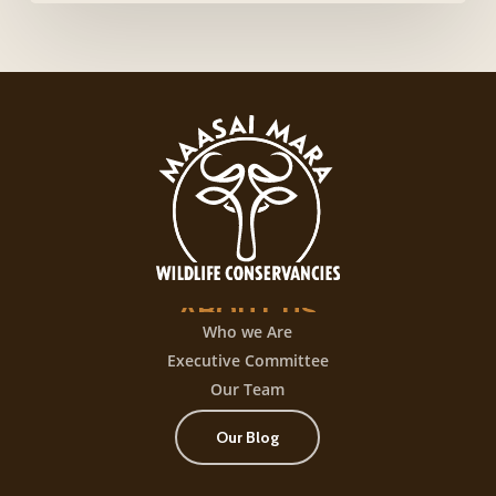
login,
desata
una
experiencia
de
juego
con
+300
título
ABOUT
US
Who we Are
Executive Committee
Our Team
Our Blog