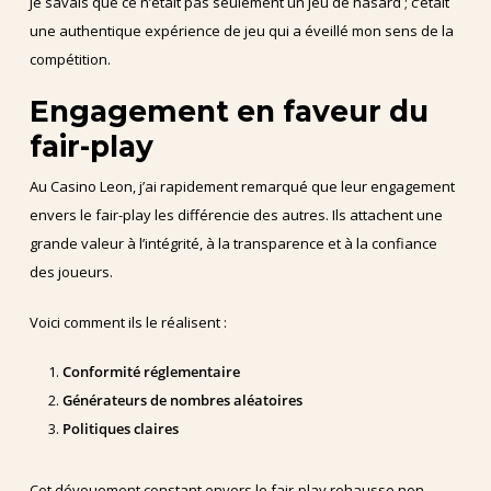
Je savais que ce n’était pas seulement un jeu de hasard ; c’était
une authentique expérience de jeu qui a éveillé mon sens de la
compétition.
Engagement en faveur du
fair-play
Au Casino Leon, j’ai rapidement remarqué que leur engagement
envers le fair-play les différencie des autres. Ils attachent une
grande valeur à l’intégrité, à la transparence et à la confiance
des joueurs.
Voici comment ils le réalisent :
Conformité réglementaire
Générateurs de nombres aléatoires
Politiques claires
Cet dévouement constant envers le fair-play rehausse non