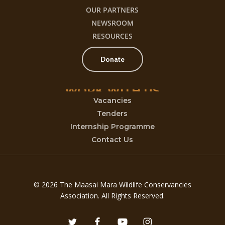
OUR PARTNERS
NEWSROOM
RESOURCES
Donate
WORK
WITH
US
Vacancies
Tenders
Internship Programme
Contact Us
© 2026 The Maasai Mara Wildlife Conservancies
Association. All Rights Reserved.
twitter
facebook
youtube
instagram