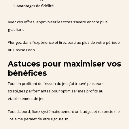
Avantages de fidélité
Avec ces offres, apprivoiser les titres s’avère encore plus
gratifiant.
Plongez dans l’expérience et tirez parti au plus de votre période
au Casino Leon !
Astuces pour maximiser vos
bénéfices
Tout en profitant du frisson du jeu, j’ai trouvé plusieurs
stratégies performantes pour optimiser mes profits au
établissement de jeu.
Tout d’abord, fixez systématiquement un budget et respectez-le
; cela me permet de être rigoureux.