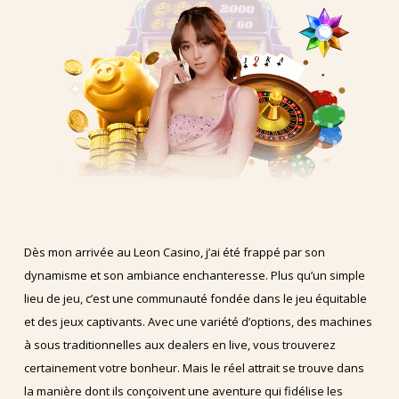
Dès mon arrivée au Leon Casino, j’ai été frappé par son
dynamisme et son ambiance enchanteresse. Plus qu’un simple
lieu de jeu, c’est une communauté fondée dans le jeu équitable
et des jeux captivants. Avec une variété d’options, des machines
à sous traditionnelles aux dealers en live, vous trouverez
certainement votre bonheur. Mais le réel attrait se trouve dans
la manière dont ils conçoivent une aventure qui fidélise les