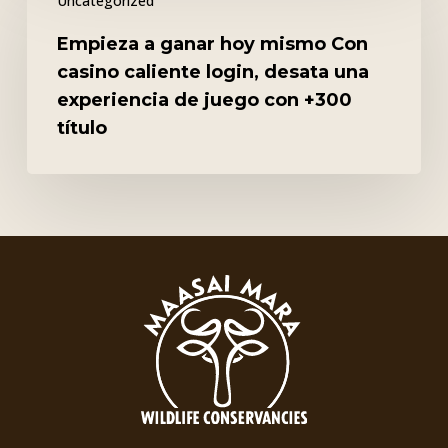
Uncategorized
a
ganar
Empieza a ganar hoy mismo Con
hoy
casino caliente login, desata una
mismo
experiencia de juego con +300
Con
título
casino
caliente
login,
desata
una
experiencia
de
juego
con
+300
título