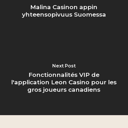
Malina Casinon appin
yhteensopivuus Suomessa
Next Post
Fonctionnalités VIP de
l'application Leon Casino pour les
gros joueurs canadiens