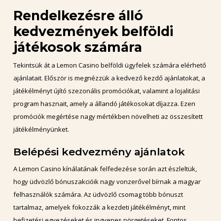
Rendelkezésre álló
kedvezmények belföldi
játékosok számára
Tekintsük át a Lemon Casino belföldi ügyfelek számára elérhető
ajánlatait. Először is megnézzük a kedvező kezdő ajánlatokat, a
játékélményt újító szezonális promóciókat, valamint a lojalitási
program hasznait, amely a állandó játékosokat díjazza. Ezen
promóciók megértése nagy mértékben növelheti az összesített
játékélményünket.
Belépési kedvezmény ajánlatok
A Lemon Casino kínálatának felfedezése során azt észleltük,
hogy üdvözlő bónuszakcióik nagy vonzerővel bírnak a magyar
felhasználók számára. Az üdvözlő csomag több bónuszt
tartalmaz, amelyek fokozzák a kezdeti játékélményt, mint
befizetési egyezéseket és ingyenes pörgetéseket. Fontos