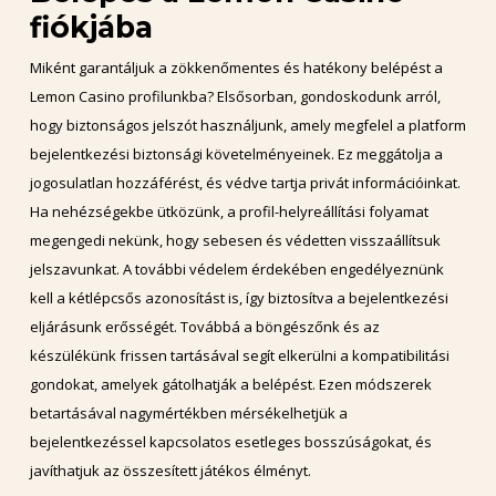
fiókjába
Miként garantáljuk a zökkenőmentes és hatékony belépést a
Lemon Casino profilunkba? Elsősorban, gondoskodunk arról,
hogy biztonságos jelszót használjunk, amely megfelel a platform
bejelentkezési biztonsági követelményeinek. Ez meggátolja a
jogosulatlan hozzáférést, és védve tartja privát információinkat.
Ha nehézségekbe ütközünk, a profil-helyreállítási folyamat
megengedi nekünk, hogy sebesen és védetten visszaállítsuk
jelszavunkat. A további védelem érdekében engedélyeznünk
kell a kétlépcsős azonosítást is, így biztosítva a bejelentkezési
eljárásunk erősségét. Továbbá a böngészőnk és az
készülékünk frissen tartásával segít elkerülni a kompatibilitási
gondokat, amelyek gátolhatják a belépést. Ezen módszerek
betartásával nagymértékben mérsékelhetjük a
bejelentkezéssel kapcsolatos esetleges bosszúságokat, és
javíthatjuk az összesített játékos élményt.