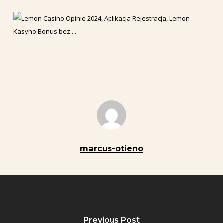
marcus-otieno
Previous Post