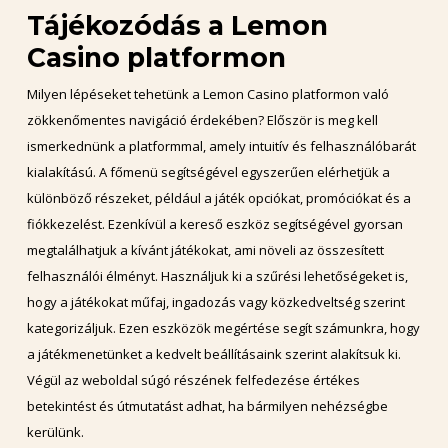
Tájékozódás a Lemon
Casino platformon
Milyen lépéseket tehetünk a Lemon Casino platformon való
zökkenőmentes navigáció érdekében? Először is meg kell
ismerkednünk a platformmal, amely intuitív és felhasználóbarát
kialakítású. A főmenü segítségével egyszerűen elérhetjük a
különböző részeket, például a játék opciókat, promóciókat és a
fiókkezelést. Ezenkívül a kereső eszköz segítségével gyorsan
megtalálhatjuk a kívánt játékokat, ami növeli az összesített
felhasználói élményt. Használjuk ki a szűrési lehetőségeket is,
hogy a játékokat műfaj, ingadozás vagy közkedveltség szerint
kategorizáljuk. Ezen eszközök megértése segít számunkra, hogy
a játékmenetünket a kedvelt beállításaink szerint alakítsuk ki.
Végül az weboldal súgó részének felfedezése értékes
betekintést és útmutatást adhat, ha bármilyen nehézségbe
kerülünk.