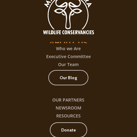
juego
con
+300
título
ABOUT
US
Who we Are
Executive Committee
Our Team
Our Blog
OUR PARTNERS
NEWSROOM
RESOURCES
Donate