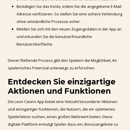
Bestätigen Sie das Konto, indem Sie die angegebene E-Mail-
Adresse verifizieren. So stellen Sie eine sichere Verbindung
ohne umständliche Prozesse sicher.
Melden Sie sich mit den neuen Zugangsdaten in der App an
und erkunden Sie die benutzerfreundliche
Benutzeroberfläche.
Dieser fließende Prozess gibt den Spielern die Möglichkeit, ihr
spielerisches Potenzial unterwegs zu erforschen.
Entdecken Sie einzigartige
Aktionen und Funktionen
Die Leon Casino App bietet eine Vielzahl besonderer Aktionen
und einzigartiger Funktionen, die Nutzern, die ein optimiertes
Spielerlebnis suchen, einen großen Mehrwert bieten. Diese
digitale Plattform ermutigt Spieler dazu ein, Bonusangebote zu