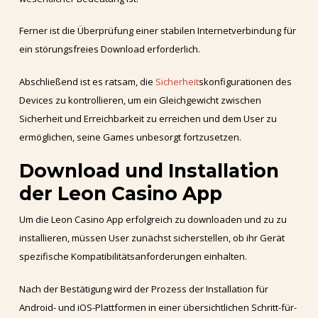
Ferner ist die Überprüfung einer stabilen Internetverbindung für
ein störungsfreies Download erforderlich.
Abschließend ist es ratsam, die
Sicherheit
skonfigurationen des
Devices zu kontrollieren, um ein Gleichgewicht zwischen
Sicherheit und Erreichbarkeit zu erreichen und dem User zu
ermöglichen, seine Games unbesorgt fortzusetzen.
Download und Installation
der Leon Casino App
Um die Leon Casino App erfolgreich zu downloaden und zu zu
installieren, müssen User zunächst sicherstellen, ob ihr Gerät
spezifische Kompatibilitätsanforderungen einhalten.
Nach der Bestätigung wird der Prozess der Installation für
Android- und iOS-Plattformen in einer übersichtlichen Schritt-für-