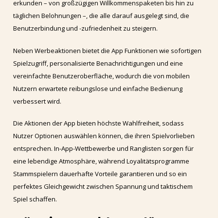
erkunden – von großzügigen Willkommenspaketen bis hin zu
täglichen Belohnungen –, die alle darauf ausgelegt sind, die
Benutzerbindung und -zufriedenheit zu steigern.
Neben Werbeaktionen bietet die App Funktionen wie sofortigen
Spielzugriff, personalisierte Benachrichtigungen und eine
vereinfachte Benutzeroberfläche, wodurch die von mobilen
Nutzern erwartete reibungslose und einfache Bedienung
verbessert wird.
Die Aktionen der App bieten höchste Wahlfreiheit, sodass
Nutzer Optionen auswählen können, die ihren Spielvorlieben
entsprechen. In-App-Wettbewerbe und Ranglisten sorgen für
eine lebendige Atmosphäre, während Loyalitätsprogramme
Stammspielern dauerhafte Vorteile garantieren und so ein
perfektes Gleichgewicht zwischen Spannung und taktischem
Spiel schaffen.