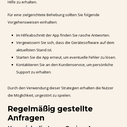
Hilfe zu erhalten.
Für eine zielgerichtete Behebung sollten Sie folgende
Vorgehensweisen einhalten:
Im Hilfeabschnitt der App finden Sie rasche Antworten.
Vergewissern Sie sich, dass die Gerätesoftware auf dem
aktuellsten Stand ist.
Starten Sie die App erneut, um eventuelle Fehler zu lösen.
Kontaktieren Sie an den Kundenservice, um persönliche
Support zu erhalten.
Durch den Verwendung dieser Strategien erhalten die Nutzer
die Möglichkeit, ungestört zu spielen.
Regelmäßig gestellte
Anfragen