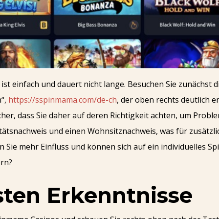
t einfach und dauert nicht lange. Besuchen Sie zunächst di
n“,
https://sspinmama.com/de-ch
, der oben rechts deutlich e
icher, dass Sie daher auf deren Richtigkeit achten, um Probl
titätsnachweis und einen Wohnsitznachweis, was für zusätzlic
n Sie mehr Einfluss und können sich auf ein individuelles Sp
ern?
sten Erkenntnisse