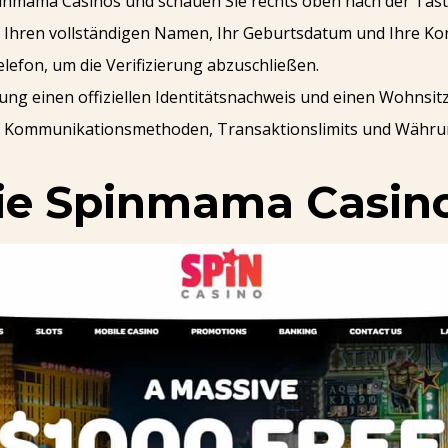
inmama Casinos und schauen Sie rechts oben nach der Taste
g Ihren vollständigen Namen, Ihr Geburtsdatum und Ihre Kon
elefon, um die Verifizierung abzuschließen.
fung einen offiziellen Identitätsnachweis und einen Wohnsit
e Kommunikationsmethoden, Transaktionslimits und Währun
ie Spinmama Casin