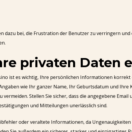
n dazu bei, die Frustration der Benutzer zu verringern und 
en.
hre privaten Daten e
o ist es wichtig, Ihre persönlichen Informationen korrekt
 Angaben wie Ihr ganzer Name, Ihr Geburtsdatum und Ihre
u vermeiden. Stellen Sie sicher, dass die angegebene Emai
estätigungen und Mitteilungen unerlässlich sind.
ibfehler oder veraltete Informationen, da Ungenauigkeiten
en Sie außerdem ein sicheres, starkes und einzigartiges Pa