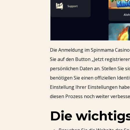
Die Anmeldung im Spinmama Casino is
Sie auf den Button „Jetzt registriere
persönlichen Daten an. Stellen Sie s
benötigen Sie einen offiziellen Iden
Einstellung Ihrer Einstellungen habe
diesen Prozess noch weiter verbess
Die wichtig