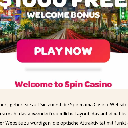
, gehen Sie auf Sie zuerst die Spinmama Casino-Website. D
rstreicht das anwenderfreundliche Layout, das auf eine flüs
 Website zu würdigen, die optische Attraktivität mit funkti