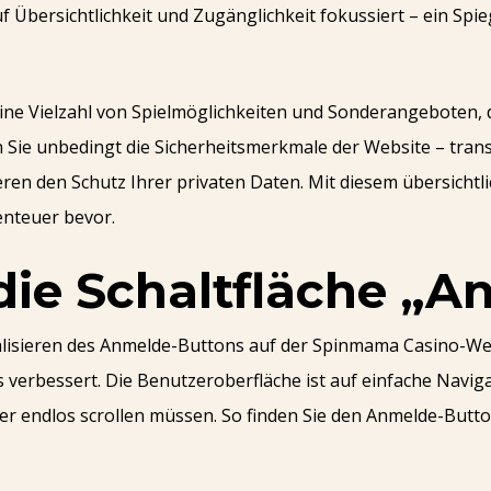
uf Übersichtlichkeit und Zugänglichkeit fokussiert – ein Spie
ine Vielzahl von Spielmöglichkeiten und Sonderangeboten, di
n Sie unbedingt die Sicherheitsmerkmale der Website – tran
en den Schutz Ihrer privaten Daten. Mit diesem übersichtli
nteuer bevor.
die Schaltfläche „
okalisieren des Anmelde-Buttons auf der Spinmama Casino-W
 verbessert. Die Benutzeroberfläche ist auf einfache Naviga
 endlos scrollen müssen. So finden Sie den Anmelde-Butto