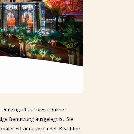
er Zugriff auf diese Online-
sige Benutzung ausgelegt ist. Sie
onaler Effizienz verbindet. Beachten