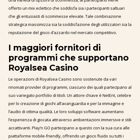
una varietà di opzioni di scommessa, ai partecipanti viene
offerto un mix eclettico che soddisfa sia i partecipanti saltuari
che gli entusiasti di scommesse elevate. Tale combinazione
strategica massimizza sia la soddisfazione degli utilizzatori sia la
reputazione del gioco d’azzardo nel mercato competitivo.
I maggiori fornitori di
programmi che supportano
Royalsea Casino
Le operazioni di Royalsea Casino sono sostenute da vari
rinomati provider di programmi, ciascuno dei quali partecipano al
suo variegato portfolio di titoli. Un attore chiave è NetEnt, celebre
per lo creazione di giochi all’avanguardia e per la immagine e
l’audio di ottima qualità. Le loro sviluppi software aumentano
l’esperienza di giocata attraverso ambientazioni immersive e stili
accattivanti. Play’n GO partecipano a questo con la sua cura alle
piattaforme mobile-friendly, offrendo un gioco fluido su tutti i