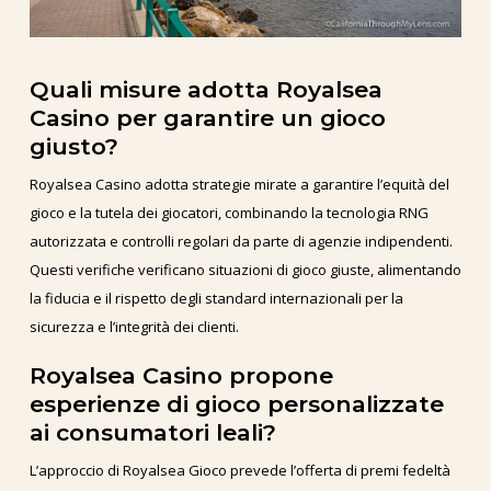
Quali misure adotta Royalsea
Casino per garantire un gioco
giusto?
Royalsea Casino adotta strategie mirate a garantire l’equità del
gioco e la tutela dei giocatori, combinando la tecnologia RNG
autorizzata e controlli regolari da parte di agenzie indipendenti.
Questi verifiche verificano situazioni di gioco giuste, alimentando
la fiducia e il rispetto degli standard internazionali per la
sicurezza e l’integrità dei clienti.
Royalsea Casino propone
esperienze di gioco personalizzate
ai consumatori leali?
L’approccio di Royalsea Gioco prevede l’offerta di premi fedeltà