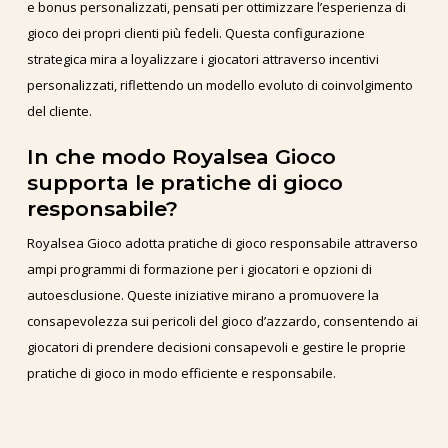
e bonus personalizzati, pensati per ottimizzare l’esperienza di
gioco dei propri clienti più fedeli. Questa configurazione
strategica mira a loyalizzare i giocatori attraverso incentivi
personalizzati, riflettendo un modello evoluto di coinvolgimento
del cliente.
In che modo Royalsea Gioco
supporta le pratiche di gioco
responsabile?
Royalsea Gioco adotta pratiche di gioco responsabile attraverso
ampi programmi di formazione per i giocatori e opzioni di
autoesclusione. Queste iniziative mirano a promuovere la
consapevolezza sui pericoli del gioco d’azzardo, consentendo ai
giocatori di prendere decisioni consapevoli e gestire le proprie
pratiche di gioco in modo efficiente e responsabile.