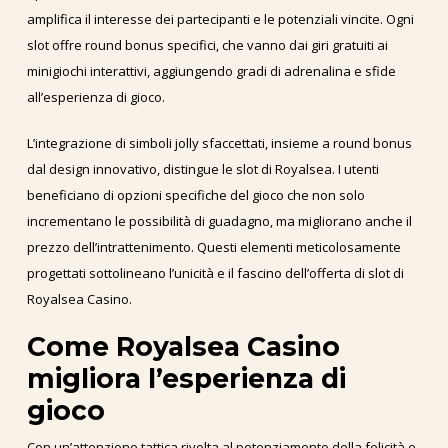
amplifica il interesse dei partecipanti e le potenziali vincite. Ogni
slot offre round bonus specifici, che vanno dai giri gratuiti ai
minigiochi interattivi, aggiungendo gradi di adrenalina e sfide
all’esperienza di gioco.
L’integrazione di simboli jolly sfaccettati, insieme a round bonus
dal design innovativo, distingue le slot di Royalsea. I utenti
beneficiano di opzioni specifiche del gioco che non solo
incrementano le possibilità di guadagno, ma migliorano anche il
prezzo dell’intrattenimento. Questi elementi meticolosamente
progettati sottolineano l’unicità e il fascino dell’offerta di slot di
Royalsea Casino.
Come Royalsea Casino
migliora l’esperienza di
gioco
Con un’attenzione tattica rivolta al potenziamento della felicità e