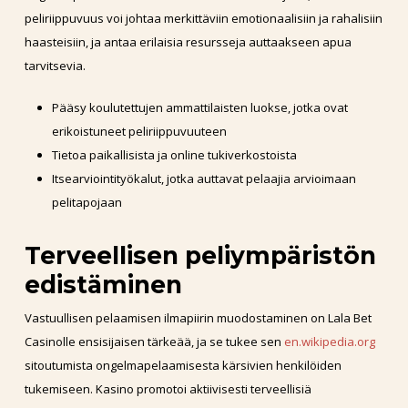
peliriippuvuus voi johtaa merkittäviin emotionaalisiin ja rahalisiin
haasteisiin, ja antaa erilaisia resursseja auttaakseen apua
tarvitsevia.
Pääsy koulutettujen ammattilaisten luokse, jotka ovat
erikoistuneet peliriippuvuuteen
Tietoa paikallisista ja online tukiverkostoista
Itsearviointityökalut, jotka auttavat pelaajia arvioimaan
pelitapojaan
Terveellisen peliympäristön
edistäminen
Vastuullisen pelaamisen ilmapiirin muodostaminen on Lala Bet
Casinolle ensisijaisen tärkeää, ja se tukee sen
en.wikipedia.org
sitoutumista ongelmapelaamisesta kärsivien henkilöiden
tukemiseen. Kasino promotoi aktiivisesti terveellisiä