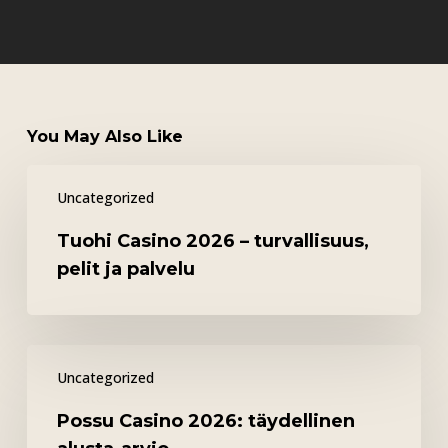
You May Also Like
Tuohi
Uncategorized
Casino
2026
Tuohi Casino 2026 – turvallisuus,
–
pelit ja palvelu
turvallisuus,
pelit
ja
Possu
palvelu
Uncategorized
Casino
2026:
Possu Casino 2026: täydellinen
täydellinen