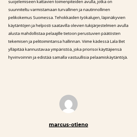
suojelemiseen kattavien toimenpiteiden avulla, jotka on
suunniteltu varmistamaan turvallinen ja nautinnollinen
pelikokemus Suomessa. Tehokkaiden työkalujen, läpinäkyvien
käytäntöjen ja helposti saatavilla olevien tukijärjestelmien avulla
alusta mahdollistaa pelaajille tietoon perustuvien päätösten
tekemisen ja pelitoimintansa hallinnan. Viime kädessä Lala Bet
ylläpitää kannustavaa ympäristöä, joka priorisoi käyttäjiensä
hyvinvoinnin ja edistää samalla vastuullisia pelaamiskäytäntöjä.
marcus-otieno