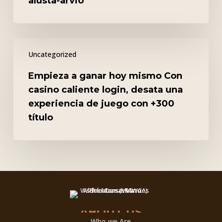
alusta-arvio
alusta-
arvio
Empieza
Uncategorized
a
ganar
Empieza a ganar hoy mismo Con
hoy
casino caliente login, desata una
mismo
experiencia de juego con +300
Con
título
casino
caliente
login,
desata
una
experiencia
de
ABOUT
US
juego
Who we Are