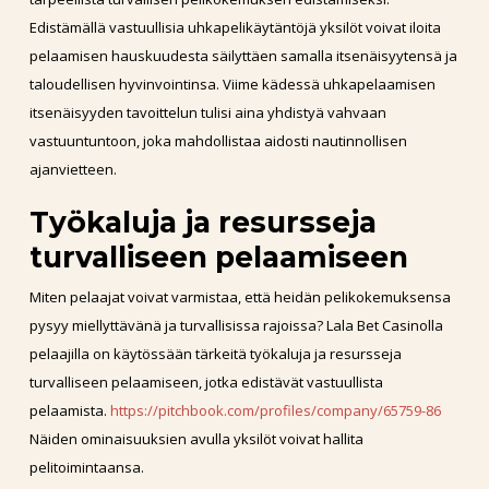
Edistämällä vastuullisia uhkapelikäytäntöjä yksilöt voivat iloita
pelaamisen hauskuudesta säilyttäen samalla itsenäisyytensä ja
taloudellisen hyvinvointinsa. Viime kädessä uhkapelaamisen
itsenäisyyden tavoittelun tulisi aina yhdistyä vahvaan
vastuuntuntoon, joka mahdollistaa aidosti nautinnollisen
ajanvietteen.
Työkaluja ja resursseja
turvalliseen pelaamiseen
Miten pelaajat voivat varmistaa, että heidän pelikokemuksensa
pysyy miellyttävänä ja turvallisissa rajoissa? Lala Bet Casinolla
pelaajilla on käytössään tärkeitä työkaluja ja resursseja
turvalliseen pelaamiseen, jotka edistävät vastuullista
pelaamista.
https://pitchbook.com/profiles/company/65759-86
Näiden ominaisuuksien avulla yksilöt voivat hallita
pelitoimintaansa.