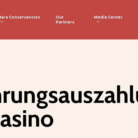
ara Conservancies
Media Center
Our
Partners
rungsauszahl
asino