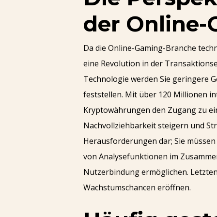
der Online
Da die Online-Gaming-Branche techn
eine Revolution in der Transaktionse
Technologie werden Sie geringere G
feststellen. Mit über 120 Millionen 
Kryptowährungen den Zugang zu eine
Nachvollziehbarkeit steigern und Str
Herausforderungen dar; Sie müssen s
von Analysefunktionen im Zusammenh
Nutzerbindung ermöglichen. Letzten
Wachstumschancen eröffnen.