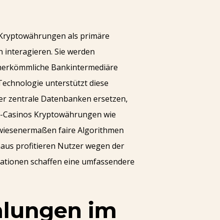
 Kryptowährungen als primäre
 interagieren. Sie werden
n herkömmliche Bankintermediäre
echnologie unterstützt diese
er zentrale Datenbanken ersetzen,
ine-Casinos Kryptowährungen wie
bewiesenermaßen faire Algorithmen
naus profitieren Nutzer wegen der
ationen schaffen eine umfassendere
hlungen im