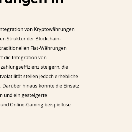
 Integration von Kryptowährungen
ten Struktur der Blockchain-
traditionellen Fiat-Währungen
t die Integration von
ahlungseffizienz steigern, die
olatilität stellen jedoch erhebliche
. Darüber hinaus könnte die Einsatz
 und ein gesteigerte
und Online-Gaming beispiellose