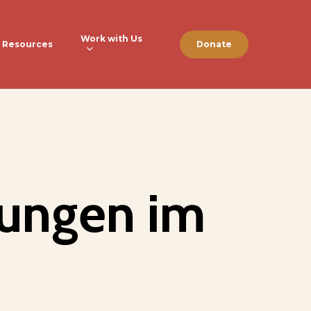
Work with Us
Resources
Donate
ungen im