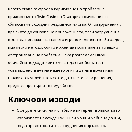
Когато става въпрос за коригиране на проблеми с
приложението Bwin Casino в България, всички ние се
сблъскваме с сходни предизвикателства. От затруднения с
връзката до сривове на приложението, тези затруднения
могат да повлияят на нашето игрово изживяване. За радост,
има лесни методи, които можем да прилагаме за успешно
отстраняване на проблеми. Нека разгледаме някои
обичайни подходи, които могат да съдействат за
усъвършенстване на нашето опит и да ни върнат към
гладкия геймплей. Ще искате да знаете тези решения,
преди се превърнат в неудобство.
Ключови изводи
Осигурете си силна и стабилна интернет връзка, като
използвате надежден Wi-Fi или мощни мобилни данни,
за да предотвратите затруднения с връзката.