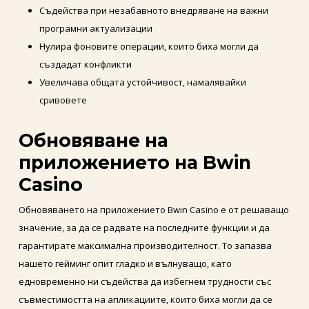
Съдейства при незабавното внедряване на важни
програмни актуализации
Нулира фоновите операции, които биха могли да
създадат конфликти
Увеличава общата устойчивост, намалявайки
сривовете
Обновяване на
приложението на Bwin
Casino
Обновяването на приложението Bwin Casino е от решаващо
значение, за да се радвате на последните функции и да
гарантирате максимална производителност. То запазва
нашето гейминг опит гладко и вълнуващо, като
едновременно ни съдейства да избегнем трудности със
съвместимостта на апликациите, които биха могли да се