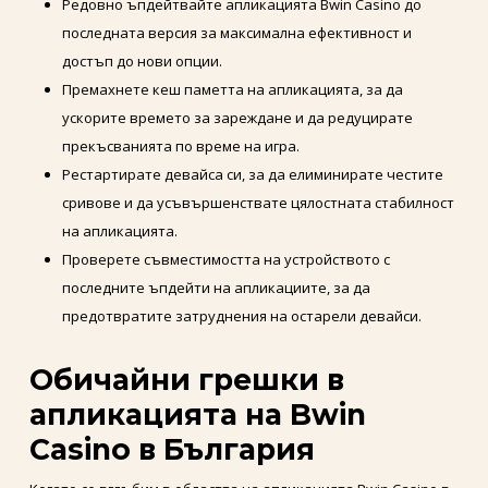
Редовно ъпдейтвайте апликацията Bwin Casino до
последната версия за максимална ефективност и
достъп до нови опции.
Премахнете кеш паметта на апликацията, за да
ускорите времето за зареждане и да редуцирате
прекъсванията по време на игра.
Рестартирате девайса си, за да елиминирате честите
сривове и да усъвършенствате цялостната стабилност
на апликацията.
Проверете съвместимостта на устройството с
последните ъпдейти на апликациите, за да
предотвратите затруднения на остарели девайси.
Обичайни грешки в
апликацията на Bwin
Casino в България