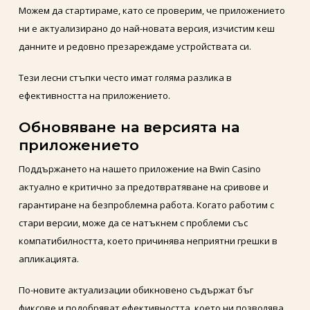
Можем да стартираме, като се проверим, че приложението
ни е актуализирано до най-новата версия, изчистим кеш
данните и редовно презареждаме устройствата си.
Тези лесни стъпки често имат голяма разлика в
ефективността на приложението.
Обновяване на версията на
приложението
Поддържането на нашето приложение на Bwin Casino
актуално е критично за предотвратяване на сривове и
гарантиране на безпроблемна работа. Когато работим с
стари версии, може да се натъкнем с проблеми със
компатибилността, което причинява неприятни грешки в
апликацията.
По-новите актуализации обикновено съдържат бъг
фиксове и подобряват ефективността, което ни позволява