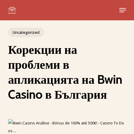
Skip
Menu
to
Close
main
Menu
content
Uncategorized
Корекции на
проблеми в
апликацията на Bwin
Casino в България