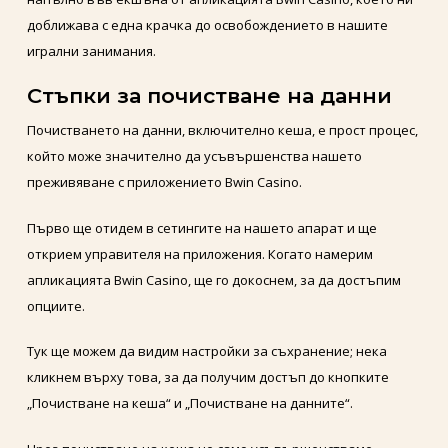
доближава с една крачка до освобождението в нашите
игрални занимания.
Стъпки за почистване на данни
Почистването на данни, включително кеша, е прост процес,
който може значително да усъвършенства нашето
преживяване с приложението Bwin Casino.
Първо ще отидем в сетингите на нашето апарат и ще
открием управителя на приложения. Когато намерим
апликацията Bwin Casino, ще го докоснем, за да достъпим
опциите.
Тук ще можем да видим настройки за съхранение; нека
кликнем върху това, за да получим достъп до кнопките
„Почистване на кеша“ и „Почистване на данните“.