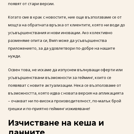
появят от стари версии.
Когато сме в крак с новостите, ние още възползваме се от
мощта на обратната връзка от клиентите, която ни води до
усъвършенствания и нови иновации. Ако колективно
разменяме опита си, Bwin може да усъвършенства
приложението, за да удовлетвори по-добре на нашите
нужди.
Освен това, не искаме да изпуснем вълнуващи оферти или
усъвършенствани възможности за гейминг, които се
появяват с новите актуализации. Нека се възползваме от
възможността, която идва с новата версия на апликацията
– очакват ни по-висока производителност, по-малък брой
грешки и по-приятно гейминг изживяване!
Изчистване на кеша и
данните