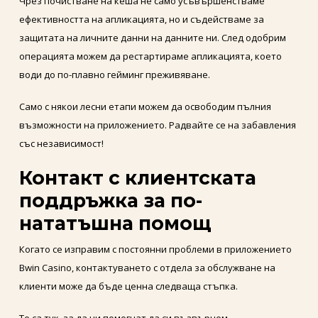
Чрез почистване на кеша не само усъвършенстваме
ефективността на апликацията, но и съдействаме за
защитата на личните данни на данните ни. След одобрим
операцията можем да рестартираме апликацията, което
води до по-плавно гейминг преживяване.
Само с някои лесни етапи можем да освободим пълния
възможности на приложението. Радвайте се на забавления
със независимост!
Контакт с клиентската
поддръжка за по-
нататъшна помощ
Когато се изправим с постоянни проблеми в приложението
Bwin Casino, контактуването с отдела за обслужване на
клиенти може да бъде ценна следваща стъпка.