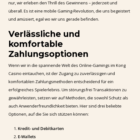
nur, wir erleben den Thrill des Gewinnens – jederzeit und
überall. Es ist eine mobile Gaming-Revolution, die uns begeistert
und amüsiert, egal wo wir uns gerade befinden.
Verlässliche und
komfortable
Zahlungsoptionen
Wenn wir in die spannende Welt des Online-Gamings im Kong
Casino eintauchen, ist der Zugang zu zuverlässigen und
komfortablen Zahlungsmethoden entscheidend für ein
erfolgreiches Spielerlebnis. Um störungsfrei Transaktionen zu
gewährleisten, setzen wir auf Methoden, die sowohl Schutz als
auch Anwenderfreundlichkeit bieten. Hier sind drei beliebte
Optionen, auf die Sie sich stützen können:
Kredit- und Debitkarten
E-Wallets