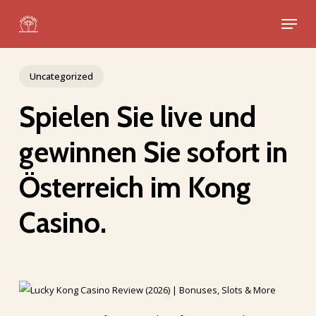
Skip
Menu
to
Close
main
Menu
content
Uncategorized
Spielen Sie live und
gewinnen Sie sofort in
Österreich im Kong
Casino.