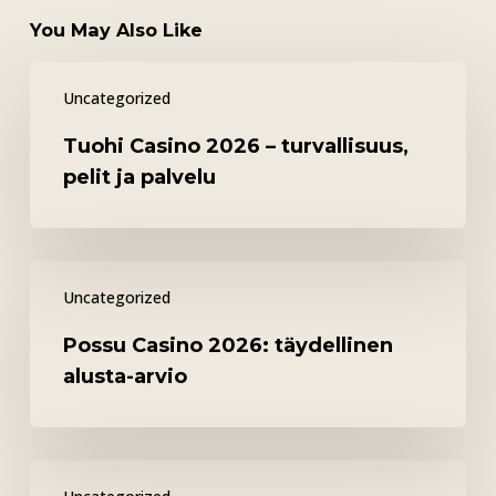
You May Also Like
Tuohi
Uncategorized
Casino
2026
Tuohi Casino 2026 – turvallisuus,
–
pelit ja palvelu
turvallisuus,
pelit
ja
Possu
palvelu
Uncategorized
Casino
2026:
Possu Casino 2026: täydellinen
täydellinen
alusta-arvio
alusta-
arvio
Empieza