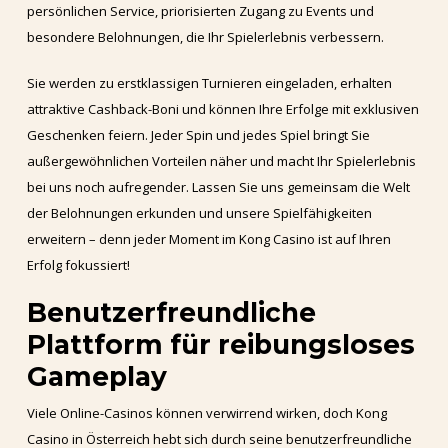
persönlichen Service, priorisierten Zugang zu Events und
besondere Belohnungen, die Ihr Spielerlebnis verbessern.
Sie werden zu erstklassigen Turnieren eingeladen, erhalten
attraktive Cashback-Boni und können Ihre Erfolge mit exklusiven
Geschenken feiern. Jeder Spin und jedes Spiel bringt Sie
außergewöhnlichen Vorteilen näher und macht Ihr Spielerlebnis
bei uns noch aufregender. Lassen Sie uns gemeinsam die Welt
der Belohnungen erkunden und unsere Spielfähigkeiten
erweitern – denn jeder Moment im Kong Casino ist auf Ihren
Erfolg fokussiert!
Benutzerfreundliche
Plattform für reibungsloses
Gameplay
Viele Online-Casinos können verwirrend wirken, doch Kong
Casino in Österreich hebt sich durch seine benutzerfreundliche