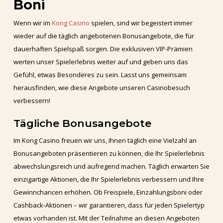
Boni
Wenn wir im
Kong Casino
spielen, sind wir begeistert immer
wieder auf die täglich angebotenen Bonusangebote, die für
dauerhaften Spielspaß sorgen. Die exklusiven VIP-Prämien
werten unser Spielerlebnis weiter auf und geben uns das
Gefühl, etwas Besonderes zu sein. Lasst uns gemeinsam
herausfinden, wie diese Angebote unseren Casinobesuch
verbessern!
Tägliche Bonusangebote
Im Kong Casino freuen wir uns, Ihnen täglich eine Vielzahl an
Bonusangeboten präsentieren zu können, die Ihr Spielerlebnis
abwechslungsreich und aufregend machen. Täglich erwarten Sie
einzigartige Aktionen, die Ihr Spielerlebnis verbessern und Ihre
Gewinnchancen erhöhen. Ob Freispiele, Einzahlungsboni oder
Cashback-Aktionen – wir garantieren, dass für jeden Spielertyp
etwas vorhanden ist. Mit der Teilnahme an diesen Angeboten