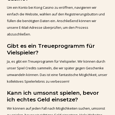
Um ein Konto bei Kong Casino zu eröffnen, navigieren wir
einfach die Website, wählen auf den Registrierungsbutton und
füllen die benötigten Daten ein. Anschließend können wir
unsere E-Mail-Adresse überprüfen, um den Prozess
abzuschließen.
Gibt es ein Treueprogramm für
Vielspieler?
Ja, es gibt ein Treueprogramm für Vielspieler. Wir können durch
unser Spiel Credits sammeln, die wir später gegen Geschenke
umwandeln können. Das ist eine fantastische Möglichkeit, unser
kollektives Spielerlebnis zu verbessern!
Kann ich umsonst spielen, bevor
ich echtes Geld einsetze?
Wir können auf jeden Fall nach Möglichkeiten suchen, umsonst