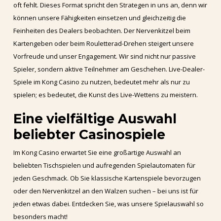
oft fehlt. Dieses Format spricht den Strategen in uns an, denn wir
können unsere Fähigkeiten einsetzen und gleichzeitig die
Feinheiten des Dealers beobachten. Der Nervenkitzel beim
Kartengeben oder beim Rouletterad-Drehen steigert unsere
Vorfreude und unser Engagement. Wir sind nicht nur passive
Spieler, sondern aktive Teilnehmer am Geschehen. Live-Dealer-
Spiele im Kong Casino zu nutzen, bedeutet mehr als nur zu
spielen; es bedeutet, die Kunst des Live-Wettens zu meistern.
Eine vielfältige Auswahl
beliebter Casinospiele
Im Kong Casino erwartet Sie eine großartige Auswahl an
beliebten Tischspielen und aufregenden Spielautomaten für
jeden Geschmack. Ob Sie klassische Kartenspiele bevorzugen
oder den Nervenkitzel an den Walzen suchen – bei uns ist für
jeden etwas dabei. Entdecken Sie, was unsere Spielauswahl so
besonders macht!