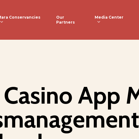
ara Conservancies
Media Center
Our
Partners
 Casino App 
gsmanagement 