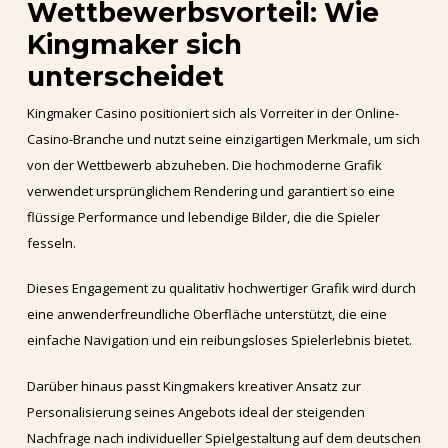
Wettbewerbsvorteil: Wie
Kingmaker sich
unterscheidet
Kingmaker Casino positioniert sich als Vorreiter in der Online-
Casino-Branche und nutzt seine einzigartigen Merkmale, um sich
von der Wettbewerb abzuheben. Die hochmoderne Grafik
verwendet ursprünglichem Rendering und garantiert so eine
flüssige Performance und lebendige Bilder, die die Spieler
fesseln.
Dieses Engagement zu qualitativ hochwertiger Grafik wird durch
eine anwenderfreundliche Oberfläche unterstützt, die eine
einfache Navigation und ein reibungsloses Spielerlebnis bietet.
Darüber hinaus passt Kingmakers kreativer Ansatz zur
Personalisierung seines Angebots ideal der steigenden
Nachfrage nach individueller Spielgestaltung auf dem deutschen