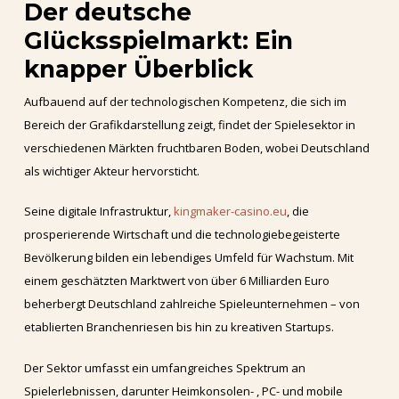
Der deutsche
Glücksspielmarkt: Ein
knapper Überblick
Aufbauend auf der technologischen Kompetenz, die sich im
Bereich der Grafikdarstellung zeigt, findet der Spielesektor in
verschiedenen Märkten fruchtbaren Boden, wobei Deutschland
als wichtiger Akteur hervorsticht.
Seine digitale Infrastruktur,
kingmaker-casino.eu
, die
prosperierende Wirtschaft und die technologiebegeisterte
Bevölkerung bilden ein lebendiges Umfeld für Wachstum. Mit
einem geschätzten Marktwert von über 6 Milliarden Euro
beherbergt Deutschland zahlreiche Spieleunternehmen – von
etablierten Branchenriesen bis hin zu kreativen Startups.
Der Sektor umfasst ein umfangreiches Spektrum an
Spielerlebnissen, darunter Heimkonsolen- , PC- und mobile