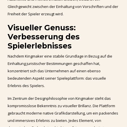
Gleichgewicht zwischen der Einhaltung von Vorschriften und der
Freiheit der Spieler erzeugt wird.
Visueller Genuss:
Verbesserung des
Spielerlebnisses
Nachdem Kingmaker eine stabile Grundlage in Bezug auf die
Einhaltung juristischer Bestimmungen geschaffen hat,
konzentriert sich das Unternehmen auf einen ebenso
bedeutenden Aspekt seiner Spieleplattform: das visuelle
Erlebnis des Spielers.
Im Zentrum der Designphilosophie von Kingmaker steht das
kompromisslose Bekenntnis zu visueller Brillanz. Die Plattform
gebraucht moderne native Grafikdarstellung, um ein packendes
und immersives Erlebnis zu bieten. Jedes Element, von