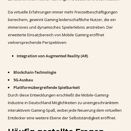
Da virtuelle Erfahrungen immer mehr Freizeitbeschäftigungen
bereichern, gewinnt Gaming leidenschaftliche Nutzer, die ein
immersives und dynamisches Spielerlebnis anstreben. Der
erweiterte Einsatzbereich von Mobile Gaming eröffnet
vielversprechende Perspektiven:
Integration von Augmented Reality (AR)
Blockchain-Technologie
5G-Ausbau
Plattformübergreifende Spielbarkeit
Durch diese Entwicklungen erschließt die Mobile-Gaming-
Industrie in Deutschland Möglichkeiten zu uneingeschränktem
interaktivem Gaming-Spaß, wobei jede Neuerung dem virtuellen
Entdecker eine weitere Ebene der Selbstständigkeit eröffnet.