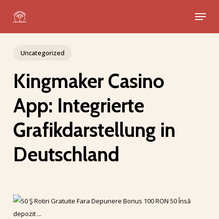
Skip
Menu
to
Close
main
Menu
content
Uncategorized
Kingmaker Casino
App: Integrierte
Grafikdarstellung in
Deutschland