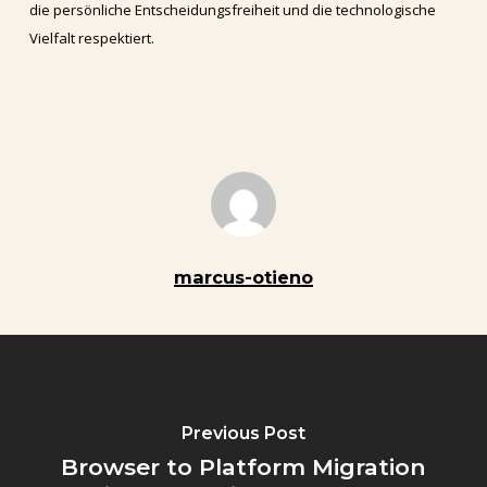
die persönliche Entscheidungsfreiheit und die technologische
Vielfalt respektiert.
marcus-otieno
Previous Post
Browser to Platform Migration