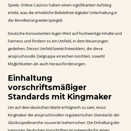
Spiele. Online-Casinos haben einen signifikanten Aufstieg
erlebt, was die erhebliche Beliebtheit digitaler Unterhaltung in
der Bevölkerung widerspiegelt.
Deutsche Konsumenten legen Wert auf hochwertige Inhalte und
Fairness und fördern so ein Umfeld, in dem Neuerungen
gedeihen. Dieses Umfeld bietet Entwicklern, die diese
anspruchsvolle Zielgruppe erreichen möchten, sowohl
Möglichkeiten als auch Herausforderungen.
Einhaltung
vorschriftsmäßiger
Standards mit Kingmaker
Um auf dem deutschen Markt erfolgreich zu sein, muss
Kingmaker die anspruchsvollen regulatorischen Standards der
Glücksspielbranche souverän beherrschen. Die Einhaltung der
rigorosen deutschen Vorschriften ist notwendig für einen