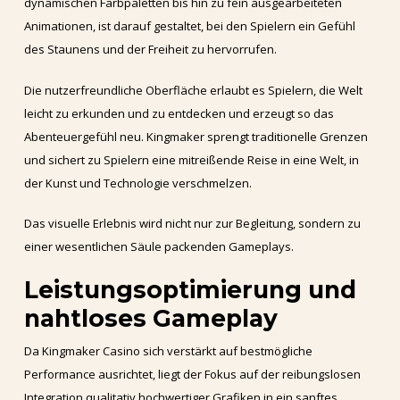
dynamischen Farbpaletten bis hin zu fein ausgearbeiteten
Animationen, ist darauf gestaltet, bei den Spielern ein Gefühl
des Staunens und der Freiheit zu hervorrufen.
Die nutzerfreundliche Oberfläche erlaubt es Spielern, die Welt
leicht zu erkunden und zu entdecken und erzeugt so das
Abenteuergefühl neu. Kingmaker sprengt traditionelle Grenzen
und sichert zu Spielern eine mitreißende Reise in eine Welt, in
der Kunst und Technologie verschmelzen.
Das visuelle Erlebnis wird nicht nur zur Begleitung, sondern zu
einer wesentlichen Säule packenden Gameplays.
Leistungsoptimierung und
nahtloses Gameplay
Da Kingmaker Casino sich verstärkt auf bestmögliche
Performance ausrichtet, liegt der Fokus auf der reibungslosen
Integration qualitativ hochwertiger Grafiken in ein sanftes