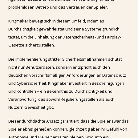
problemlosen Betrieb und das Vertrauen der Spieler.
Kingmaker bewegt sich in diesem Umfeld, indem es
Durchsichtigkeit gewährleistet und seine Systeme gründlich
testet, um die Einhaltung der Datensicherheits- und Fairplay-
Gesetze sicherzustellen.
Die Implementierung strikter Sicherheitsmaßnahmen schützt
nicht nur Benutzerdaten, sondern entspricht auch den
deutschen vorschriftsmäßigen Anforderungen an Datenschutz
und Cybersicherheit. Kingmaker investiert in Bescheinigungen
und Kontrollen – ein Bekenntnis zu Durchsichtigkeit und
Verantwortung, das sowohl Regulierungsstellen als auch
Nutzern Gewissheit gibt.
Dieser durchdachte Ansatz garantiert, dass die Spieler zwar das
Spielerlebnis genießen können, gleichzeitig aber ihr Gefühl von
Autonomie und Freiheit erhalten bleiben, wodurch ein