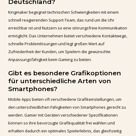
Deutschland?
Kingmaker begegnet technischen Schwierigkeiten mit einem
schnell reagierenden Support-Team, das rund um die Uhr
erreichbar ist und Nutzern so eine störungsfreie Kommunikation
ermöglicht. Das Unternehmen bietet verschiedene Kontaktwege,
schnelle Problemlösungen und legt großen Wert auf
Zufriedenheit der Kunden, um Spielern die gewünschte
Anpassungsfähigkeit beim Gaming zu bieten.
Gibt es besondere Grafikoptionen
für unterschiedliche Arten von
Smartphones?
Mobile Apps bieten oft verschiedene Grafikeinstellungen, um
den unterschiedlichen Fähigkeiten von Smartphones gerecht zu
werden. Gamer mit Geräten verschiedener Spezifikationen
können so ihre bevorzugte Grafikqualität frei wählen und
erhalten dadurch ein optimales Spielerlebnis, das gleichzeitig