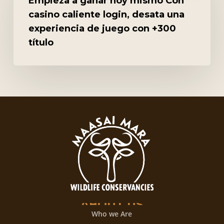
Empieza a ganar hoy mismo Con
hoy
casino caliente login, desata una
mismo
experiencia de juego con +300
Con
título
casino
caliente
login,
desata
una
experiencia
de
juego
con
+300
título
ABOUT
US
Who we Are