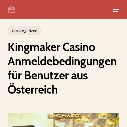
Skip
Menu
to
Close
main
Menu
content
Uncategorized
Kingmaker Casino
Anmeldebedingungen
für Benutzer aus
Österreich