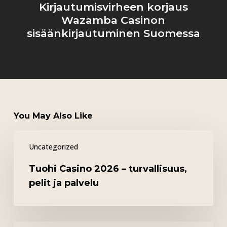
Kirjautumisvirheen korjaus
Wazamba Casinon
sisäänkirjautuminen Suomessa
You May Also Like
Tuohi
Uncategorized
Casino
2026
Tuohi Casino 2026 – turvallisuus,
–
pelit ja palvelu
turvallisuus,
pelit
ja