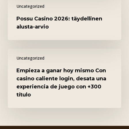
Possu
palvelu
Uncategorized
Casino
2026:
Possu Casino 2026: täydellinen
täydellinen
alusta-arvio
alusta-
arvio
Empieza
Uncategorized
a
ganar
Empieza a ganar hoy mismo Con
hoy
casino caliente login, desata una
mismo
experiencia de juego con +300
Con
título
casino
caliente
login,
desata
una