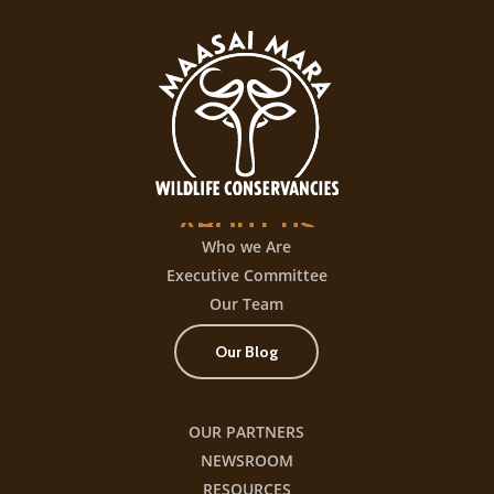
experiencia
de
juego
con
+300
título
ABOUT
US
Who we Are
Executive Committee
Our Team
Our Blog
OUR PARTNERS
NEWSROOM
RESOURCES