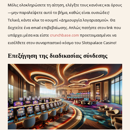
Μόλις ολοκληρώσετε τη αίτηση, ελέγξτε τους κανόνες και όρους
—μην παραλείψετε αυτό το βήμα, καθώς είναι ουσιώδες!
Τελικά, κάντε κλικ το κουμπί «Δημιουργία λογαριασμού». Θα
δεχτείτε ένα email επιβεβαίωσης. Απλώς πατήστε στον link που
υπάρχει μέσα και είστε
crunchbase.com
προετοιμασμένοι να
εισέλθετε στον συναρπαστικό κόσμο του Slotspalace Casino!
Επεξήγηση της διαδικασίας σύνδεσης