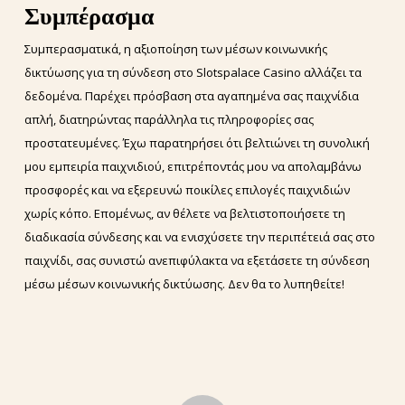
Συμπέρασμα
Συμπερασματικά, η αξιοποίηση των μέσων κοινωνικής
δικτύωσης για τη σύνδεση στο Slotspalace Casino αλλάζει τα
δεδομένα. Παρέχει πρόσβαση στα αγαπημένα σας παιχνίδια
απλή, διατηρώντας παράλληλα τις πληροφορίες σας
προστατευμένες. Έχω παρατηρήσει ότι βελτιώνει τη συνολική
μου εμπειρία παιχνιδιού, επιτρέποντάς μου να απολαμβάνω
προσφορές και να εξερευνώ ποικίλες επιλογές παιχνιδιών
χωρίς κόπο. Επομένως, αν θέλετε να βελτιστοποιήσετε τη
διαδικασία σύνδεσης και να ενισχύσετε την περιπέτειά σας στο
παιχνίδι, σας συνιστώ ανεπιφύλακτα να εξετάσετε τη σύνδεση
μέσω μέσων κοινωνικής δικτύωσης. Δεν θα το λυπηθείτε!