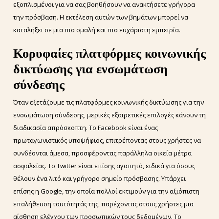
εξοπλισμένοι για να σας βοηθήσουν να ανακτήσετε γρήγορα
την πρόσβαση. Η εκτέλεση αυτών των βημάτων μπορεί να
καταλήξει σε μια πιο ομαλή και πιο ευχάριστη εμπειρία.
Κορυφαίες πλατφόρμες κοινωνικής
δικτύωσης για ενσωμάτωση
σύνδεσης
Όταν εξετάζουμε τις πλατφόρμες κοινωνικής δικτύωσης για την
ενσωμάτωση σύνδεσης, μερικές εξαιρετικές επιλογές κάνουν τη
διαδικασία απρόσκοπτη. Το Facebook είναι ένας
πρωταγωνιστικός υποψήφιος, επιτρέποντας στους χρήστες να
συνδέονται άμεσα, προσφέροντας παράλληλα οικεία μέτρα
ασφαλείας. Το Twitter είναι επίσης αγαπητό, ειδικά για όσους
θέλουν ένα λιτό και γρήγορο σημείο πρόσβασης. Υπάρχει
επίσης η Google, την οποία πολλοί εκτιμούν για την αξιόπιστη
επαλήθευση ταυτότητάς της, παρέχοντας στους χρήστες μια
αίσθηση ελέγχου των προσωπικών τους δεδομένων. Το