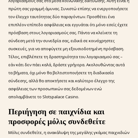
λογαριασμούς σας στα μέσα κοινωνικής δικτύωσης. Αυτή είναι η
πρώτη σας γραμμή άμυνας. Συνιστώ επίσης να ενεργοποιήσετε
τον έλεγχο ταυτότητας δύο παραγόντων. Προσθέτει ένα
επιπλέον επίπεδο ασφάλειας και εγγυάται ότι μόνο εσείς έχετε
πρόσβαση στους λογαριασμούς σας. Πάντα να κλείνετε τη
σύνδεση μετά την συνεδρία σας, ειδικά σε κοινόχρηστες
συσκευές, για να αποφύγετε μη εξουσιοδοτημένη πρόσβαση.
Τέλος, επιβλέπετε τη δραστηριότητα του λογαριασμού σας –
εάν κάτι δεν πάει καλά, δράστε γρήγορα. Ακολουθώντας αυτά
τα βήματα, όχι μόνο θα βελτιστοποιήσετε τη διαδικασία
σύνδεσης, αλλά θα αποκτήσετε και καλύτερο έλεγχο της
ασφάλειας των προσωπικών σας δεδομένων ενώ
απολαμβάνετε το Slotspalace Casino.
Περιήγηση σε παιχνίδια και
προσφορές μόλις συνδεθείτε
Μόλις συνδεθείτε, η ανακάλυψη της μεγάλης γκάμας παιχνιδιών