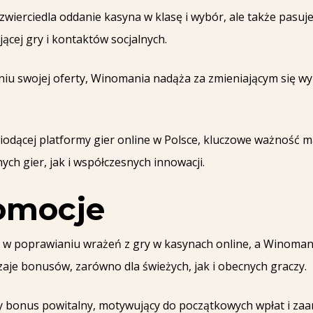
wierciedla oddanie kasyna w klasę i wybór, ale także pasuje
ącej gry i kontaktów socjalnych.
niu swojej oferty, Winomania nadąża za zmieniającym się w
iodącej platformy gier online w Polsce, kluczowe ważność
ch gier, jak i współczesnych innowacji.
omocje
 w poprawianiu wrażeń z gry w kasynach online, a Winomania
aje bonusów, zarówno dla świeżych, jak i obecnych graczy.
y bonus powitalny, motywujący do początkowych wpłat i zaa