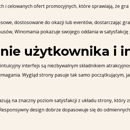
h i celowanych ofert promocyjnych, które sprawiają, że gra s
sowe, dostosowane do okazji lub eventów, dostarczając gra
usów, Winomania pokazuje swojego oddania w satysfakcję 
ie użytkownika i in
ntuicyjny interfejs są niezbywalnym składnikiem atrakcyjno
wymagania. Wygląd strony pasuje tak samo początkującym, j
ują na znaczny poziom satysfakcji z układu strony, który 
ty. Responsywny design dobrze dopasowuje się do odmiennych