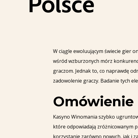
Polsce
W ciągle ewoluującym świecie gier o
wśród wzburzonych mórz konkurencji
graczom. Jednak to, co naprawdę odró
zadowolenie graczy. Badanie tych el
Omówienie 
Kasyno Winomania szybko ugruntowało
które odpowiadają zróżnicowanym pr
korzystanie zarówno nowych, jak i