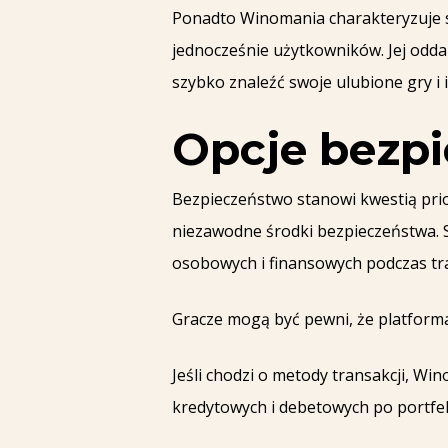
Ponadto Winomania charakteryzuje się
jednocześnie użytkowników. Jej odd
szybko znaleźć swoje ulubione gry i 
Opcje bezpi
Bezpieczeństwo stanowi kwestią prio
niezawodne środki bezpieczeństwa.
osobowych i finansowych podczas tra
Gracze mogą być pewni, że platform
Jeśli chodzi o metody transakcji, W
kredytowych i debetowych po portfel