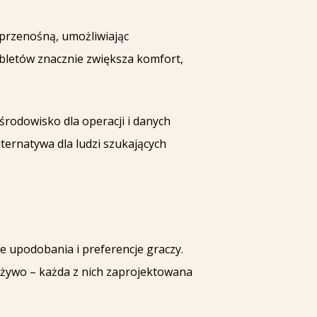
przenośną, umożliwiając
bletów znacznie zwiększa komfort,
rodowisko dla operacji i danych
ternatywa dla ludzi szukających
 upodobania i preferencje graczy.
a żywo – każda z nich zaprojektowana