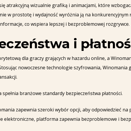
 atrakcyjną wizualnie grafiką i animacjami, które wzbogaca
anie w prostotę i wydajność wyróżnia ją na konkurencyjnym
informacje, co wspiera lepszej i bezproblemowej rozgrywce.
eczeństwa i płatnoś
rytetową dla graczy grających w hazardu online, a Winomani
 Stosując nowoczesne technologie szyfrowania, Winomania 
nsakcji.
a spełnia branżowe standardy bezpieczeństwa płatności.
inomania zapewnia szeroki wybór opcji, aby odpowiedzieć na 
e elektroniczne, platforma zapewnia bezproblemowe i bezpi