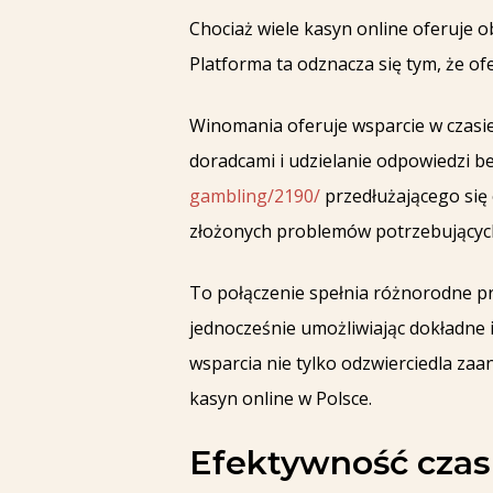
Chociaż wiele kasyn online oferuje
Platforma ta odznacza się tym, że 
Winomania oferuje wsparcie w czasi
doradcami i udzielanie odpowiedzi b
gambling/2190/
przedłużającego się
złożonych problemów potrzebujących
To połączenie spełnia różnorodne pr
jednocześnie umożliwiając dokładne
wsparcia nie tylko odzwierciedla za
kasyn online w Polsce.
Efektywność czasu