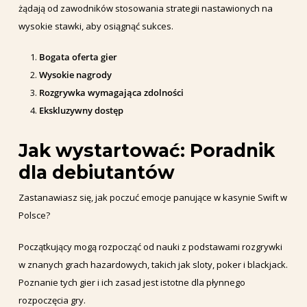
żądają od zawodników stosowania strategii nastawionych na
wysokie stawki, aby osiągnąć sukces.
Bogata oferta gier
Wysokie nagrody
Rozgrywka wymagająca zdolności
Ekskluzywny dostęp
Jak wystartować: Poradnik
dla debiutantów
Zastanawiasz się, jak poczuć emocje panujące w kasynie Swift w
Polsce?
Początkujący mogą rozpocząć od nauki z podstawami rozgrywki
w znanych grach hazardowych, takich jak sloty, poker i blackjack.
Poznanie tych gier i ich zasad jest istotne dla płynnego
rozpoczęcia gry.