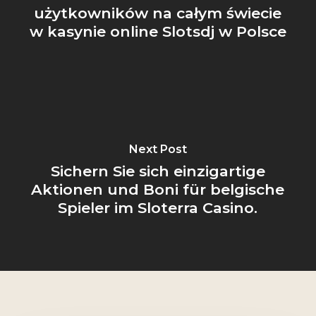
użytkowników na całym świecie
w kasynie online Slotsdj w Polsce
Next Post
Sichern Sie sich einzigartige
Aktionen und Boni für belgische
Spieler im Sloterra Casino.