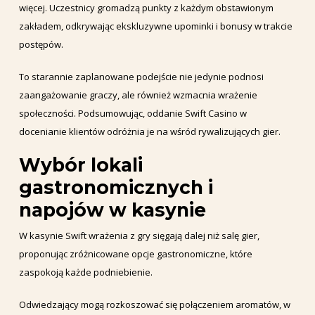
więcej. Uczestnicy gromadzą punkty z każdym obstawionym
zakładem, odkrywając ekskluzywne upominki i bonusy w trakcie
postępów.
To starannie zaplanowane podejście nie jedynie podnosi
zaangażowanie graczy, ale również wzmacnia wrażenie
społeczności. Podsumowując, oddanie Swift Casino w
docenianie klientów odróżnia je na wśród rywalizujących gier.
Wybór lokali
gastronomicznych i
napojów w kasynie
W kasynie Swift wrażenia z gry sięgają dalej niż salę gier,
proponując zróżnicowane opcje gastronomiczne, które
zaspokoją każde podniebienie.
Odwiedzający mogą rozkoszować się połączeniem aromatów, w