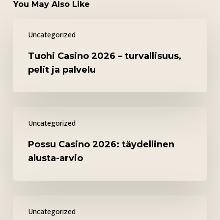
You May Also Like
Tuohi
Uncategorized
Casino
2026
Tuohi Casino 2026 – turvallisuus,
–
pelit ja palvelu
turvallisuus,
pelit
ja
Possu
palvelu
Uncategorized
Casino
2026:
Possu Casino 2026: täydellinen
täydellinen
alusta-arvio
alusta-
arvio
Empieza
Uncategorized
a