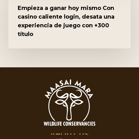
ganar
Empieza a ganar hoy mismo Con
hoy
casino caliente login, desata una
mismo
experiencia de juego con +300
Con
título
casino
caliente
login,
desata
una
experiencia
de
juego
con
+300
título
ABOUT
US