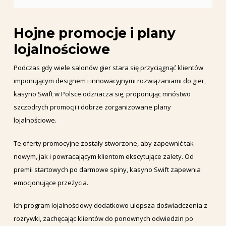
Hojne promocje i plany
lojalnościowe
Podczas gdy wiele salonów gier stara się przyciągnąć klientów
imponującym designem i innowacyjnymi rozwiązaniami do gier,
kasyno Swift w Polsce odznacza się, proponując mnóstwo
szczodrych promocji i dobrze zorganizowane plany
lojalnościowe.
Te oferty promocyjne zostały stworzone, aby zapewnić tak
nowym, jak i powracającym klientom ekscytujące zalety. Od
premii startowych po darmowe spiny, kasyno Swift zapewnia
emocjonujące przeżycia.
Ich program lojalnościowy dodatkowo ulepsza doświadczenia z
rozrywki, zachęcając klientów do ponownych odwiedzin po