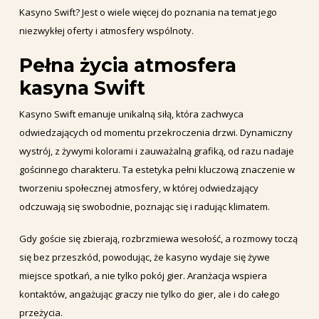
Kasyno Swift? Jest o wiele więcej do poznania na temat jego
niezwykłej oferty i atmosfery wspólnoty.
Pełna życia atmosfera
kasyna Swift
Kasyno Swift emanuje unikalną siłą, która zachwyca
odwiedzających od momentu przekroczenia drzwi. Dynamiczny
wystrój, z żywymi kolorami i zauważalną grafiką, od razu nadaje
gościnnego charakteru. Ta estetyka pełni kluczową znaczenie w
tworzeniu społecznej atmosfery, w której odwiedzający
odczuwają się swobodnie, poznając się i radując klimatem.
Gdy goście się zbierają, rozbrzmiewa wesołość, a rozmowy toczą
się bez przeszkód, powodując, że kasyno wydaje się żywe
miejsce spotkań, a nie tylko pokój gier. Aranżacja wspiera
kontaktów, angażując graczy nie tylko do gier, ale i do całego
przeżycia.