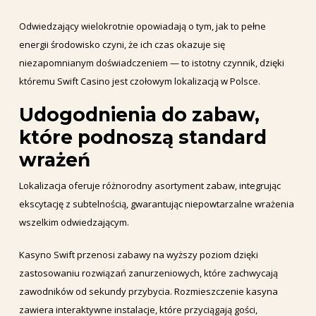
Odwiedzający wielokrotnie opowiadają o tym, jak to pełne
energii środowisko czyni, że ich czas okazuje się
niezapomnianym doświadczeniem — to istotny czynnik, dzięki
któremu Swift Casino jest czołowym lokalizacją w Polsce.
Udogodnienia do zabaw,
które podnoszą standard
wrażeń
Lokalizacja oferuje różnorodny asortyment zabaw, integrując
ekscytację z subtelnością, gwarantując niepowtarzalne wrażenia
wszelkim odwiedzającym.
Kasyno Swift przenosi zabawy na wyższy poziom dzięki
zastosowaniu rozwiązań zanurzeniowych, które zachwycają
zawodników od sekundy przybycia. Rozmieszczenie kasyna
zawiera interaktywne instalacje, które przyciągają gości,