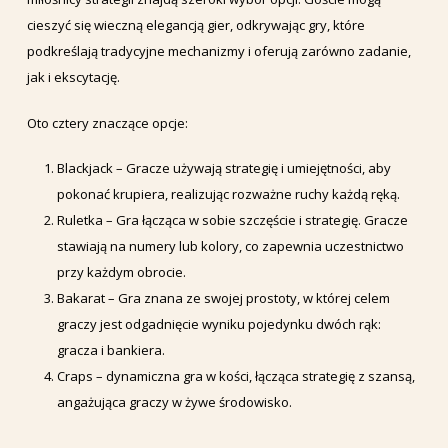
cieszyć się wieczną elegancją gier, odkrywając gry, które
podkreślają tradycyjne mechanizmy i oferują zarówno zadanie,
jak i ekscytację.
Oto cztery znaczące opcje:
Blackjack – Gracze używają strategię i umiejętności, aby
pokonać krupiera, realizując rozważne ruchy każdą ręką.
Ruletka – Gra łącząca w sobie szczęście i strategię. Gracze
stawiają na numery lub kolory, co zapewnia uczestnictwo
przy każdym obrocie.
Bakarat – Gra znana ze swojej prostoty, w której celem
graczy jest odgadnięcie wyniku pojedynku dwóch rąk:
gracza i bankiera.
Craps – dynamiczna gra w kości, łącząca strategię z szansą,
angażująca graczy w żywe środowisko.