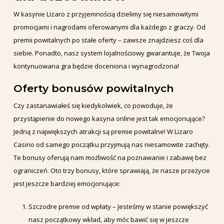
W kasynie Lizaro z przyjemnością dzielimy się niesamowitymi
promocjami i nagrodami oferowanymi dla każdego z graczy. Od
premii powitalnych po stałe oferty – zawsze znajdziesz coś dla
siebie. Ponadto, nasz system lojalnościowy gwarantuje, że Twoja
kontynuowana gra będzie doceniona i wynagrodzona!
Oferty bonusów powitalnych
Czy zastanawiałeś się kiedykolwiek, co powoduje, że
przystąpienie do nowego kasyna online jest tak emocjonujące?
Jedną z największych atrakcji są premie powitalne! W Lizaro
Casino od samego początku przyjmują nas niesamowite zachęty.
Te bonusy oferują nam możliwość na poznawanie i zabawę bez
ograniczeń. Oto trzy bonusy, które sprawiają, że nasze przeżycie
jest jeszcze bardziej emocjonujące:
Szczodre premie od wpłaty – Jesteśmy w stanie powiększyć
nasz początkowy wkład, aby móc bawić się w jeszcze