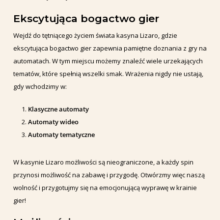
Ekscytująca bogactwo gier
Wejdź do tętniącego życiem świata kasyna Lizaro, gdzie
ekscytująca bogactwo gier zapewnia pamiętne doznania z gry na
automatach. W tym miejscu możemy znaleźć wiele urzekających
tematów, które spełnią wszelki smak. Wrażenia nigdy nie ustają,
gdy wchodzimy w:
Klasyczne automaty
Automaty wideo
Automaty tematyczne
W kasynie Lizaro możliwości są nieograniczone, a każdy spin
przynosi możliwość na zabawę i przygodę. Otwórzmy więc naszą
wolność i przygotujmy się na emocjonującą wyprawę w krainie
gier!