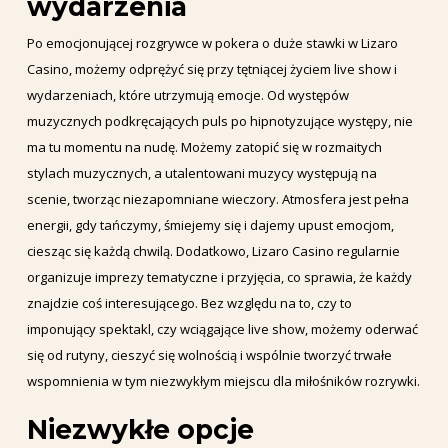
wydarzenia
Po emocjonującej rozgrywce w pokera o duże stawki w Lizaro
Casino, możemy odprężyć się przy tętniącej życiem live show i
wydarzeniach, które utrzymują emocje. Od występów
muzycznych podkręcających puls po hipnotyzujące występy, nie
ma tu momentu na nudę. Możemy zatopić się w rozmaitych
stylach muzycznych, a utalentowani muzycy występują na
scenie, tworząc niezapomniane wieczory. Atmosfera jest pełna
energii, gdy tańczymy, śmiejemy się i dajemy upust emocjom,
ciesząc się każdą chwilą. Dodatkowo, Lizaro Casino regularnie
organizuje imprezy tematyczne i przyjęcia, co sprawia, że każdy
znajdzie coś interesującego. Bez względu na to, czy to
imponujący spektakl, czy wciągające live show, możemy oderwać
się od rutyny, cieszyć się wolnością i wspólnie tworzyć trwałe
wspomnienia w tym niezwykłym miejscu dla miłośników rozrywki.
Niezwykłe opcje