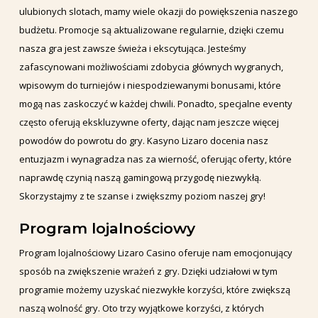
ulubionych slotach, mamy wiele okazji do powiększenia naszego
budżetu. Promocje są aktualizowane regularnie, dzięki czemu
nasza gra jest zawsze świeża i ekscytująca. Jesteśmy
zafascynowani możliwościami zdobycia głównych wygranych,
wpisowym do turniejów i niespodziewanymi bonusami, które
mogą nas zaskoczyć w każdej chwili. Ponadto, specjalne eventy
często oferują ekskluzywne oferty, dając nam jeszcze więcej
powodów do powrotu do gry. Kasyno Lizaro docenia nasz
entuzjazm i wynagradza nas za wierność, oferując oferty, które
naprawdę czynią naszą gamingową przygodę niezwykłą.
Skorzystajmy z te szanse i zwiększmy poziom naszej gry!
Program lojalnościowy
Program lojalnościowy Lizaro Casino oferuje nam emocjonujący
sposób na zwiększenie wrażeń z gry. Dzięki udziałowi w tym
programie możemy uzyskać niezwykłe korzyści, które zwiększą
naszą wolność gry. Oto trzy wyjątkowe korzyści, z których