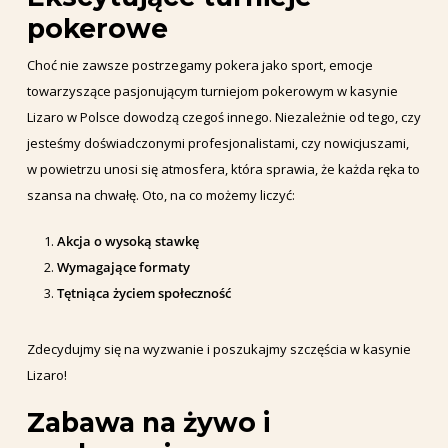
pokerowe
Choć nie zawsze postrzegamy pokera jako sport, emocje
towarzyszące pasjonującym turniejom pokerowym w kasynie
Lizaro w Polsce dowodzą czegoś innego. Niezależnie od tego, czy
jesteśmy doświadczonymi profesjonalistami, czy nowicjuszami,
w powietrzu unosi się atmosfera, która sprawia, że każda ręka to
szansa na chwałę. Oto, na co możemy liczyć:
Akcja o wysoką stawkę
Wymagające formaty
Tętniąca życiem społeczność
Zdecydujmy się na wyzwanie i poszukajmy szczęścia w kasynie
Lizaro!
Zabawa na żywo i