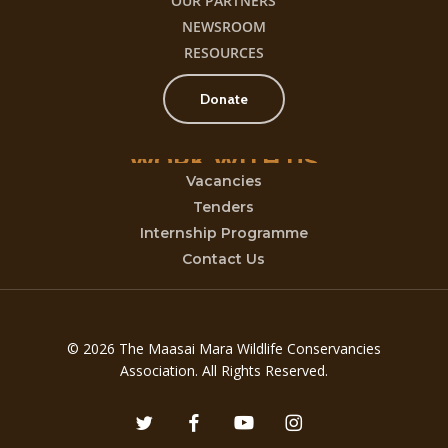
OUR PARTNERS
NEWSROOM
RESOURCES
Donate
WORK
WITH
US
Vacancies
Tenders
Internship Programme
Contact Us
© 2026 The Maasai Mara Wildlife Conservancies
Association. All Rights Reserved.
twitter
facebook
youtube
instagram