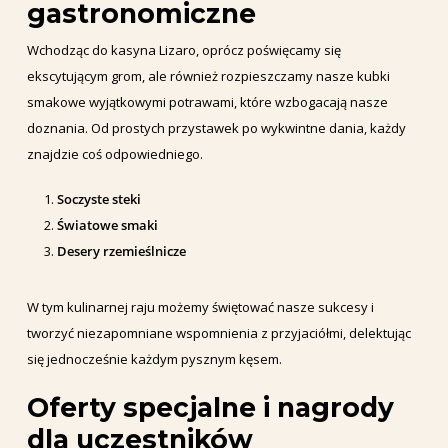
gastronomiczne
Wchodząc do kasyna Lizaro, oprócz poświęcamy się
ekscytującym grom, ale również rozpieszczamy nasze kubki
smakowe wyjątkowymi potrawami, które wzbogacają nasze
doznania. Od prostych przystawek po wykwintne dania, każdy
znajdzie coś odpowiedniego.
Soczyste steki
Światowe smaki
Desery rzemieślnicze
W tym kulinarnej raju możemy świętować nasze sukcesy i
tworzyć niezapomniane wspomnienia z przyjaciółmi, delektując
się jednocześnie każdym pysznym kęsem.
Oferty specjalne i nagrody
dla uczestników