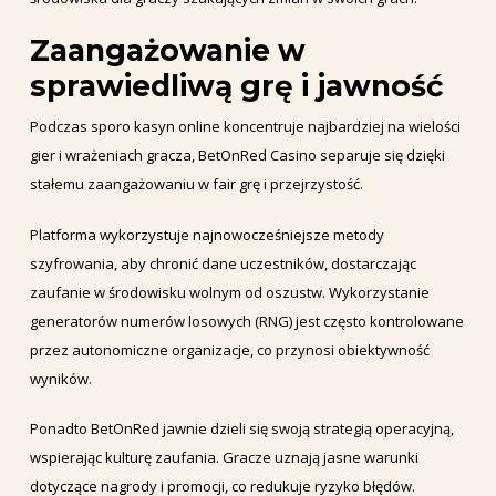
Zaangażowanie w
sprawiedliwą grę i jawność
Podczas sporo kasyn online koncentruje najbardziej na wielości
gier i wrażeniach gracza, BetOnRed Casino separuje się dzięki
stałemu zaangażowaniu w fair grę i przejrzystość.
Platforma wykorzystuje najnowocześniejsze metody
szyfrowania, aby chronić dane uczestników, dostarczając
zaufanie w środowisku wolnym od oszustw. Wykorzystanie
generatorów numerów losowych (RNG) jest często kontrolowane
przez autonomiczne organizacje, co przynosi obiektywność
wyników.
Ponadto BetOnRed jawnie dzieli się swoją strategią operacyjną,
wspierając kulturę zaufania. Gracze uznają jasne warunki
dotyczące nagrody i promocji, co redukuje ryzyko błędów.