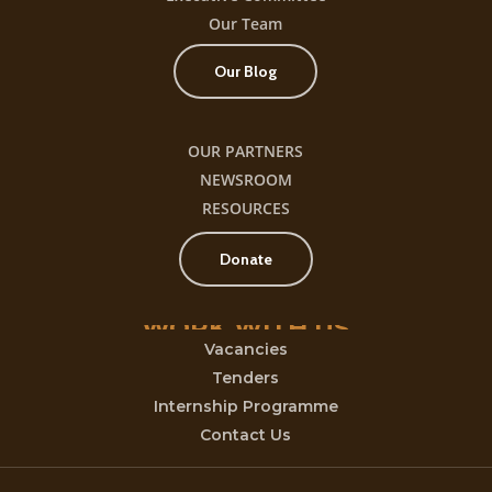
Our Team
Our Blog
OUR PARTNERS
NEWSROOM
RESOURCES
Donate
WORK
WITH
US
Vacancies
Tenders
Internship Programme
Contact Us