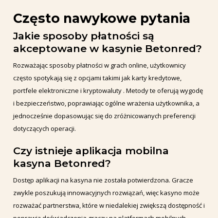
Często nawykowe pytania
Jakie sposoby płatności są
akceptowane w kasynie Betonred?
Rozważając sposoby płatności w grach online, użytkownicy
często spotykają się z opcjami takimi jak karty kredytowe,
portfele elektroniczne i kryptowaluty . Metody te oferują wygodę
i bezpieczeństwo, poprawiając ogólne wrażenia użytkownika, a
jednocześnie dopasowując się do zróżnicowanych preferencji
dotyczących operacji.
Czy istnieje aplikacja mobilna
kasyna Betonred?
Dostęp aplikacji na kasyna nie została potwierdzona. Gracze
zwykle poszukują innowacyjnych rozwiązań, więc kasyno może
rozważać partnerstwa, które w niedalekiej zwiększą dostępność i
poprawią doświadczenia graczy na platformach mobilnych.