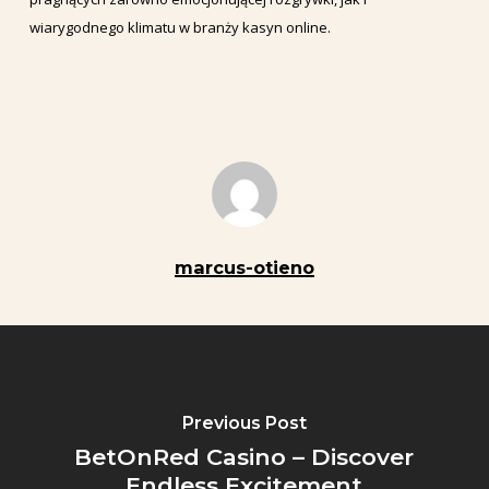
wiarygodnego klimatu w branży kasyn online.
marcus-otieno
Previous Post
BetOnRed Casino – Discover
Endless Excitement