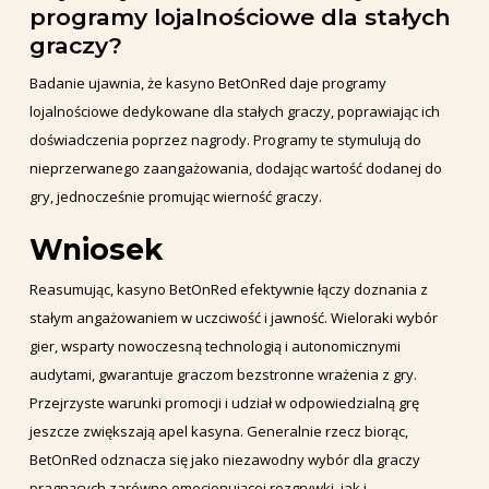
programy lojalnościowe dla stałych
graczy?
Badanie ujawnia, że kasyno BetOnRed daje programy
lojalnościowe dedykowane dla stałych graczy, poprawiając ich
doświadczenia poprzez nagrody. Programy te stymulują do
nieprzerwanego zaangażowania, dodając wartość dodanej do
gry, jednocześnie promując wierność graczy.
Wniosek
Reasumując, kasyno BetOnRed efektywnie łączy doznania z
stałym angażowaniem w uczciwość i jawność. Wieloraki wybór
gier, wsparty nowoczesną technologią i autonomicznymi
audytami, gwarantuje graczom bezstronne wrażenia z gry.
Przejrzyste warunki promocji i udział w odpowiedzialną grę
jeszcze zwiększają apel kasyna. Generalnie rzecz biorąc,
BetOnRed odznacza się jako niezawodny wybór dla graczy
pragnących zarówno emocjonującej rozgrywki, jak i