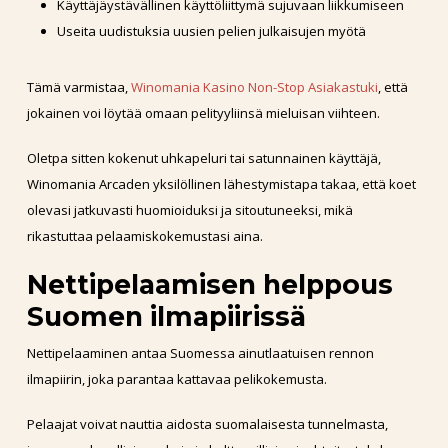
Käyttäjäystävällinen käyttöliittymä sujuvaan liikkumiseen
Useita uudistuksia uusien pelien julkaisujen myötä
Tämä varmistaa,
Winomania Kasino Non-Stop Asiakastuki
, että
jokainen voi löytää omaan pelityyliinsä mieluisan viihteen.
Oletpa sitten kokenut uhkapeluri tai satunnainen käyttäjä,
Winomania Arcaden yksilöllinen lähestymistapa takaa, että koet
olevasi jatkuvasti huomioiduksi ja sitoutuneeksi, mikä
rikastuttaa pelaamiskokemustasi aina.
Nettipelaamisen helppous
Suomen ilmapiirissä
Nettipelaaminen antaa Suomessa ainutlaatuisen rennon
ilmapiirin, joka parantaa kattavaa pelikokemusta.
Pelaajat voivat nauttia aidosta suomalaisesta tunnelmasta,