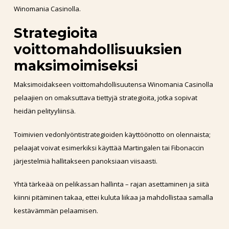
Winomania Casinolla.
Strategioita
voittomahdollisuuksien
maksimoimiseksi
Maksimoidakseen voittomahdollisuutensa Winomania Casinolla
pelaajien on omaksuttava tiettyjä strategioita, jotka sopivat
heidän pelityyliinsä.
Toimivien vedonlyöntistrategioiden käyttöönotto on olennaista;
pelaajat voivat esimerkiksi käyttää Martingalen tai Fibonaccin
järjestelmiä hallitakseen panoksiaan viisaasti.
Yhtä tärkeää on pelikassan hallinta – rajan asettaminen ja siitä
kiinni pitäminen takaa, ettei kuluta liikaa ja mahdollistaa samalla
kestävämmän pelaamisen.