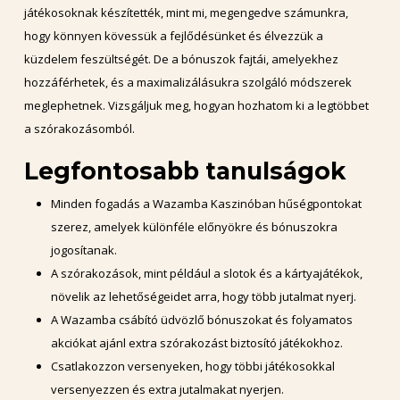
játékosoknak készítették, mint mi, megengedve számunkra,
hogy könnyen kövessük a fejlődésünket és élvezzük a
küzdelem feszültségét. De a bónuszok fajtái, amelyekhez
hozzáférhetek, és a maximalizálásukra szolgáló módszerek
meglephetnek. Vizsgáljuk meg, hogyan hozhatom ki a legtöbbet
a szórakozásomból.
Legfontosabb tanulságok
Minden fogadás a Wazamba Kaszinóban hűségpontokat
szerez, amelyek különféle előnyökre és bónuszokra
jogosítanak.
A szórakozások, mint például a slotok és a kártyajátékok,
növelik az lehetőségeidet arra, hogy több jutalmat nyerj.
A Wazamba csábító üdvözlő bónuszokat és folyamatos
akciókat ajánl extra szórakozást biztosító játékokhoz.
Csatlakozzon versenyeken, hogy többi játékosokkal
versenyezzen és extra jutalmakat nyerjen.