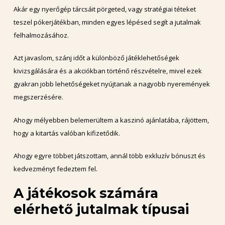
Akár egy nyerőgép tárcsáit pörgeted, vagy stratégiai téteket
teszel pókerjátékban, minden egyes lépésed segít a jutalmak
felhalmozásához.
Azt javaslom, szánj időt a különböző játéklehetőségek
kivizsgálására és a akciókban történő részvételre, mivel ezek
gyakran jobb lehetőségeket nyújtanak a nagyobb nyeremények
megszerzésére.
Ahogy mélyebben belemerültem a kaszinó ajánlatába, rájöttem,
hogy a kitartás valóban kifizetődik.
Ahogy egyre többet játszottam, annál több exkluzív bónuszt és
kedvezményt fedeztem fel.
A játékosok számára
elérhető jutalmak típusai