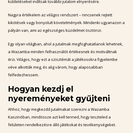
küldetéseket indítsak további jutalom elnyerésére.
Nagyra értékelem az világos rendszert – nincsenek rejtett
kikötések vagy bonyolult követelmények. Mindenki ugyanazon a
pályán van, ami az egészséges küzdelmet ösztönzi.
Egy olyan világban, ahol a jutalmak megfoghatatlanok lehetnek,
a Wazamba minden felhasználót értékesnek és motiváltnak
érzi. Világos, hogy ezt a szisztémát a játékosokra figyelembe
véve alkották meg, és alig várom, hogy alaposabban
felfedezhessem.
Hogyan kezdj el
nyereményeket gyűjteni
Ahhoz, hogy megkezdd jutalmakat szerezni a Wazamba
Kaszinóban, mindössze azt kell tenned, hogy teszteled a
felületen rendelkezésre álló játékokat és tevékenységeket.