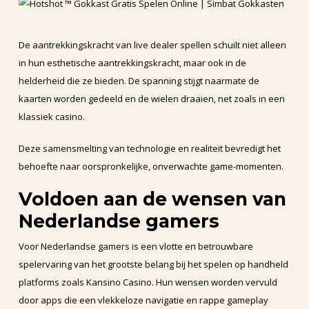
De aantrekkingskracht van live dealer spellen schuilt niet alleen
in hun esthetische aantrekkingskracht, maar ook in de
helderheid die ze bieden. De spanning stijgt naarmate de
kaarten worden gedeeld en de wielen draaien, net zoals in een
klassiek casino.
Deze samensmelting van technologie en realiteit bevredigt het
behoefte naar oorspronkelijke, onverwachte game-momenten.
Voldoen aan de wensen van
Nederlandse gamers
Voor Nederlandse gamers is een vlotte en betrouwbare
spelervaring van het grootste belang bij het spelen op handheld
platforms zoals Kansino Casino. Hun wensen worden vervuld
door apps die een vlekkeloze navigatie en rappe gameplay