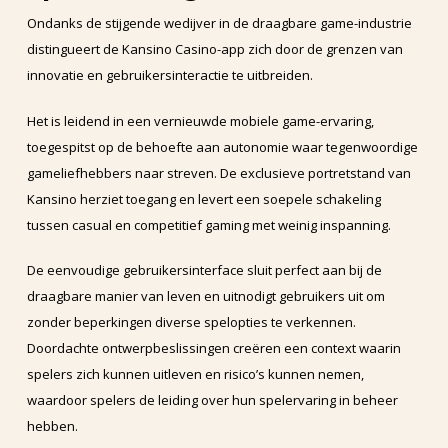
Ondanks de stijgende wedijver in de draagbare game-industrie
distingueert de Kansino Casino-app zich door de grenzen van
innovatie en gebruikersinteractie te uitbreiden.
Het is leidend in een vernieuwde mobiele game-ervaring,
toegespitst op de behoefte aan autonomie waar tegenwoordige
gameliefhebbers naar streven. De exclusieve portretstand van
Kansino herziet toegang en levert een soepele schakeling
tussen casual en competitief gaming met weinig inspanning.
De eenvoudige gebruikersinterface sluit perfect aan bij de
draagbare manier van leven en uitnodigt gebruikers uit om
zonder beperkingen diverse spelopties te verkennen.
Doordachte ontwerpbeslissingen creëren een context waarin
spelers zich kunnen uitleven en risico’s kunnen nemen,
waardoor spelers de leiding over hun spelervaring in beheer
hebben.