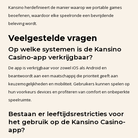
Kansino herdefinieert de manier waarop we portable games
beoefenen, waardoor elke speelronde een bevrijdende
beleving wordt.
Veelgestelde vragen
Op welke systemen is de Kansino
Casino-app verkrijgbaar?
De app is verkrijgbaar voor zowel iOS als Android en
beantwoordt aan een maatschappij die prioriteit geeft aan
keuzemogelijkheden en mobiliteit. Gebruikers kunnen spelen op
hun voorkeurs devices en profiteren van comfort en onbeperkte
speelruimte.
Bestaan er leeftijdsrestricties voor
het gebruik op de Kansino Casino-
app?