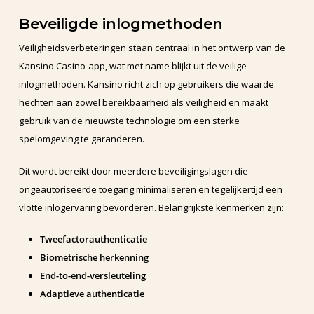
Beveiligde inlogmethoden
Veiligheidsverbeteringen staan centraal in het ontwerp van de
Kansino Casino-app, wat met name blijkt uit de veilige
inlogmethoden. Kansino richt zich op gebruikers die waarde
hechten aan zowel bereikbaarheid als veiligheid en maakt
gebruik van de nieuwste technologie om een sterke
spelomgeving te garanderen.
Dit wordt bereikt door meerdere beveiligingslagen die
ongeautoriseerde toegang minimaliseren en tegelijkertijd een
vlotte inlogervaring bevorderen. Belangrijkste kenmerken zijn:
Tweefactorauthenticatie
Biometrische herkenning
End-to-end-versleuteling
Adaptieve authenticatie