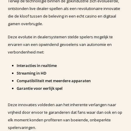
Terwijl de technologie binnen de gokindustrie zich evolueerde,
ontstonden live dealer-spellen als een revolutionaire innovatie
die de kloof tussen de beleving in een echt casino en digitaal
gamen overbrugde.
Deze evolutie in dealersystemen stelde spelers mogelijk te
ervaren van een opwindend gevoelens van autonomie en
verbondenheid met:
Interacties in realtime
Streaming in HD
Compatibiliteit met meerdere apparaten
Garantie voor eerlijk spel
Deze innovaties voldeden aan het inherente verlangen naar
vrijheid door ervoor te garanderen dat fans waar dan ook en op
elk moment konden profiteren van boeiende, onbeperkte
spelervaringen.