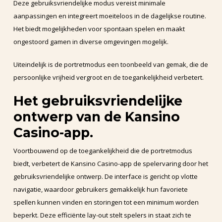
Deze gebruiksvriendelijke modus vereist minimale
aanpassingen en integreert moeiteloos in de dagelijkse routine.
Het biedt mogelijkheden voor spontaan spelen en maakt
ongestoord gamen in diverse omgevingen mogelijk.
Uiteindelijk is de portretmodus een toonbeeld van gemak, die de
persoonlijke vrijheid vergroot en de toegankelijkheid verbetert.
Het gebruiksvriendelijke
ontwerp van de Kansino
Casino-app.
Voortbouwend op de toegankelijkheid die de portretmodus
biedt, verbetert de Kansino Casino-app de spelervaring door het
gebruiksvriendelijke ontwerp. De interface is gericht op vlotte
navigatie, waardoor gebruikers gemakkelijk hun favoriete
spellen kunnen vinden en storingen tot een minimum worden
beperkt. Deze efficiënte lay-out stelt spelers in staat zich te