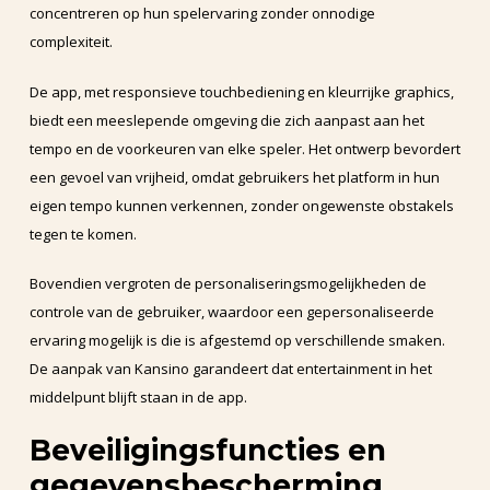
concentreren op hun spelervaring zonder onnodige
complexiteit.
De app, met responsieve touchbediening en kleurrijke graphics,
biedt een meeslepende omgeving die zich aanpast aan het
tempo en de voorkeuren van elke speler. Het ontwerp bevordert
een gevoel van vrijheid, omdat gebruikers het platform in hun
eigen tempo kunnen verkennen, zonder ongewenste obstakels
tegen te komen.
Bovendien vergroten de personaliseringsmogelijkheden de
controle van de gebruiker, waardoor een gepersonaliseerde
ervaring mogelijk is die is afgestemd op verschillende smaken.
De aanpak van Kansino garandeert dat entertainment in het
middelpunt blijft staan in de app.
Beveiligingsfuncties en
gegevensbescherming