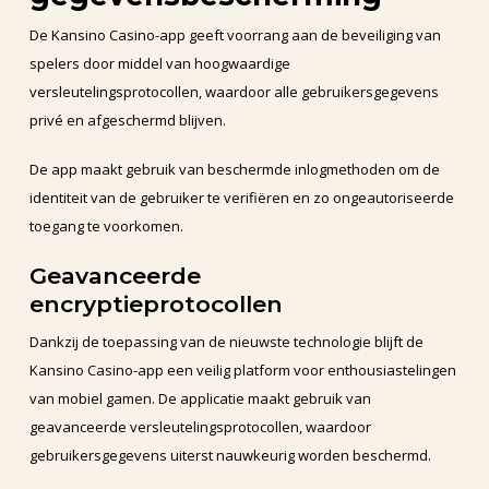
De Kansino Casino-app geeft voorrang aan de beveiliging van
spelers door middel van hoogwaardige
versleutelingsprotocollen, waardoor alle gebruikersgegevens
privé en afgeschermd blijven.
De app maakt gebruik van beschermde inlogmethoden om de
identiteit van de gebruiker te verifiëren en zo ongeautoriseerde
toegang te voorkomen.
Geavanceerde
encryptieprotocollen
Dankzij de toepassing van de nieuwste technologie blijft de
Kansino Casino-app een veilig platform voor enthousiastelingen
van mobiel gamen. De applicatie maakt gebruik van
geavanceerde versleutelingsprotocollen, waardoor
gebruikersgegevens uiterst nauwkeurig worden beschermd.