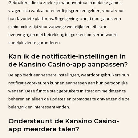
Gebruikers die op zoek zijn naar avontuur in mobiele games
vragen zich vaak af of er leeftijdsgrenzen gelden, vooral voor
hun favoriete platforms. Regelgeving schrijft doorgaans een
minimumleeftijd voor vanwege wettelijke en ethische
overwegingen met betrekking tot gokken, om verantwoord
speelplezier te garanderen.
Kan ik de notificatie-instellingen in
de Kansino Casino-app aanpassen?
De app biedt aanpasbare instellingen, waardoor gebruikers hun
notificatievoorkeuren kunnen aanpassen aan hun persoonlijke
wensen. Deze functie stelt gebruikers in staat om meldingen te
beheren en alleen de updates en promoties te ontvangen die ze
belangrijk en interessant vinden.
Ondersteunt de Kansino Casino-
app meerdere talen?